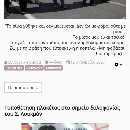
“Το αίμα χύθηκε και δεν μαζεύεται. Δεν ζω με φόβο, ούτε με
μίσος.
Το μίσος μου είναι ταξικό,
πηγάζει από τον τρόπο που αντιλαμβάνομαι τον κόσμο.
Ζω με τη φράση που είπε εκείνη η κοπέλα: «Μη φοβάσαι,
θα πάμε μαζί».
Συντακτική Ομάδα
Αγώνες
12 Οκτωβρίου 2020
Emp
Τοπικά Νέα
Αλληλεγγύη
Καταστολή
Περισσότερα...
Τοποθέτηση πλακέτας στο σημείο δολοφονίας
του Σ. Λουκμάν