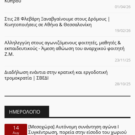
Κύπρου
01/04/26
Στις 28 Φλεβάρη Ξαναβγαίνουμε στους Δρόμους |
Κινητοποιήσεις σε Αθήνα & Θεσσαλονίκη
19/02/26
Αλληλεγγύη στους αγωνιζόμενους φοιτητές, μαθητές &
εκπαιδευτικούς - Άμεση αθώωση του αναρχικού φοιτητή
Ζ.Μ.
23/11/25
Διαδήλωση ενάντια στην κρατική και εργοδοτική
τρομοκρατία | ΣΒΕΔΙ
28/10/25
ΗΜΕΡΟΛΌΓΙΟ
[Μεσοχώρα] Αυτόνομη συνάντηση αγώνα Ι
14
Συγκέντρωση, πορεία στην είσοδο του χωριού
Αυγ