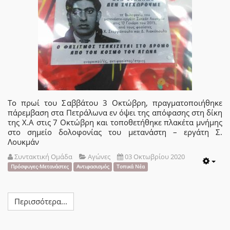
Το πρωί του Σαββάτου 3 Οκτώβρη, πραγματοποιήθηκε
πάρεμβαση στα Πετράλωνα εν όψει της απόφασης στη δίκη
της Χ.Α στις 7 Οκτώβρη και τοποθετήθηκε πλακέτα μνήμης
στο σημείο δολοφονίας του μετανάστη – εργάτη Σ.
Λουκμάν
Συντακτική Ομάδα
Αγώνες
03 Οκτωβρίου 2020
Emp
Πρόσφυγες-Μετανάστες
Αντιφασισμός
Τοπικά Νέα
Περισσότερα...