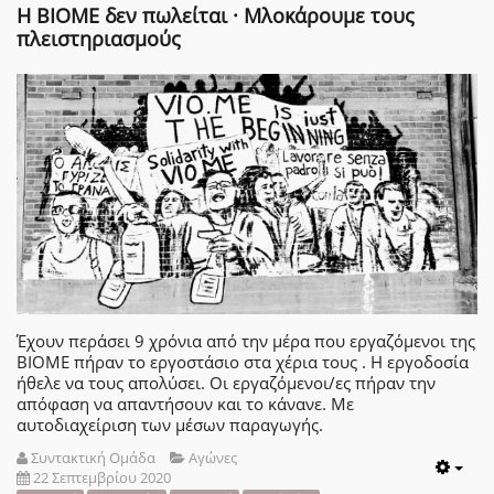
Η ΒΙΟΜΕ δεν πωλείται · Μλοκάρουμε τους
πλειστηριασμούς
Έχουν περάσει 9 χρόνια από την μέρα που εργαζόμενοι της
ΒΙΟΜΕ πήραν το εργοστάσιο στα χέρια τους . Η εργοδοσία
ήθελε να τους απολύσει. Οι εργαζόμενοι/ες πήραν την
απόφαση να απαντήσουν και το κάνανε. Με
αυτοδιαχείριση των μέσων παραγωγής.
Συντακτική Ομάδα
Αγώνες
22 Σεπτεμβρίου 2020
Emp