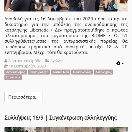
Αναβολή για τις 16 Δεκεμβρίου του 2020 πήρε το πρώτο
δικαστήριο για την υπόθεση της ανοικοδόμησης της
κατάληψης Libertatia • Δεν πραγματοποιήθηκε ο πρώτος
πλειστηριασμός του εργοστασίου της ΒΙΟΜΕ • Οι 51
συλληφθέντες/ίσσες της αντιφασιστικής πορείας θα
περάσουν τμηματικά από ανακριτή μεταξύ 18 & 20
Σεπτεμβρίου. Μέχρι τότε θα κρατούνται.
Συντακτική Ομάδα
Αγώνες
19 Σεπτεμβρίου 2020
Emp
Αντιφασισμός
Επικαιρότητα
Τοπικά Νέα
Θεσσαλονίκη
Καταλήψεις
Libertatia
Περισσότερα...
Συλλήψεις 16/9 | Συγκέντρωση αλληλεγγύης