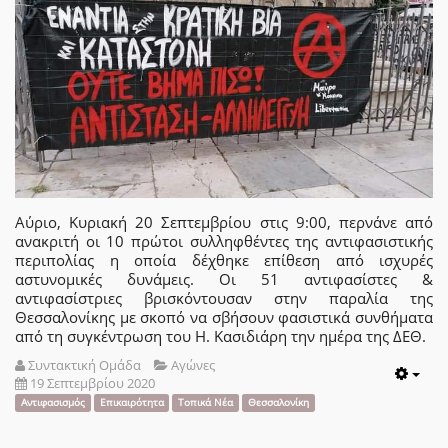
Αύριο, Κυριακή 20 Σεπτεμβρίου στις 9:00, περνάνε από
ανακριτή οι 10 πρώτοι συλληφθέντες της αντιφασιστικής
περιπολίας η οποία δέχθηκε επίθεση από ισχυρές
αστυνομικές δυνάμεις. Οι 51 αντιφασίστες &
αντιφασίστριες βρισκόντουσαν στην παραλία της
Θεσσαλονίκης με σκοπό να σβήσουν φασιστικά συνθήματα
από τη συγκέντρωση του Η. Κασιδιάρη την ημέρα της ΔΕΘ.
Συντακτική Ομάδα
Αγώνες
19 Σεπτεμβρίου 2020
Emp
Αντιφασισμός
Επικαιρότητα
Τοπικά Νέα
Θεσσαλονίκη