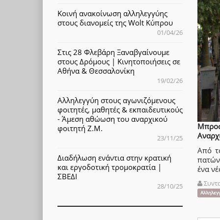
Κοινή ανακοίνωση αλληλεγγύης
στους διανομείς της Wolt Κύπρου
01/04/26
Στις 28 Φλεβάρη Ξαναβγαίνουμε
στους Δρόμους | Κινητοποιήσεις σε
Αθήνα & Θεσσαλονίκη
19/02/26
Αλληλεγγύη στους αγωνιζόμενους
φοιτητές, μαθητές & εκπαιδευτικούς
- Άμεση αθώωση του αναρχικού
Μπροσ
φοιτητή Ζ.Μ.
Αναρχ
23/11/25
Από τ
Διαδήλωση ενάντια στην κρατική
πατών
και εργοδοτική τρομοκρατία |
ένα νέ
ΣΒΕΔΙ
Συντ
28/10/25
Αλληλεγ