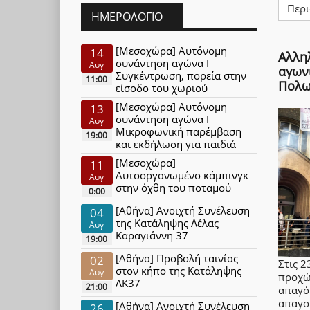
Περι
ΗΜΕΡΟΛΌΓΙΟ
[Μεσοχώρα] Αυτόνομη
14
Αλλη
συνάντηση αγώνα Ι
Αυγ
αγων
Συγκέντρωση, πορεία στην
11:00
Πολω
είσοδο του χωριού
[Μεσοχώρα] Αυτόνομη
13
συνάντηση αγώνα Ι
Αυγ
Μικροφωνική παρέμβαση
19:00
και εκδήλωση για παιδιά
[Μεσοχώρα]
11
Αυτοοργανωμένο κάμπινγκ
Αυγ
στην όχθη του ποταμού
0:00
[Αθήνα] Ανοιχτή Συνέλευση
04
της Κατάληψης Λέλας
Αυγ
Καραγιάννη 37
19:00
[Αθήνα] Προβολή ταινίας
02
Στις 
στον κήπο της Κατάληψης
Αυγ
προχώ
ΛΚ37
21:00
απαγό
απαγο
[Αθήνα] Ανοιχτή Συνέλευση
26