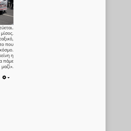
εύεται.
 μίσος.
ταξικό,
πο που
κόσμο.
κείνη η
α πάμε
μαζί».
Empty