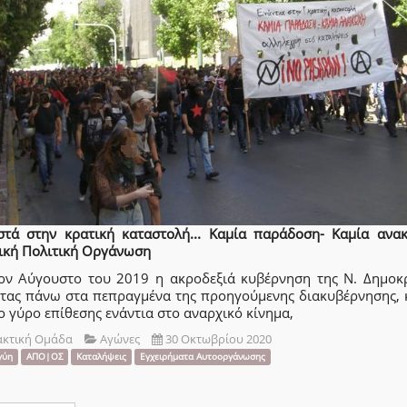
τά στην κρατική καταστολή... Καμία παράδοση- Καμία ανα
ική Πολιτική Οργάνωση
ον Αύγουστο του 2019 η ακροδεξιά κυβέρνηση της Ν. Δημοκρ
τας πάνω στα πεπραγμένα της προηγούμενης διακυβέρνησης, 
ο γύρο επίθεσης ενάντια στο αναρχικό κίνημα,
ακτική Ομάδα
Αγώνες
30 Οκτωβρίου 2020
γύη
ΑΠΟ|ΟΣ
Καταλήψεις
Εγχειρήματα Αυτοοργάνωσης