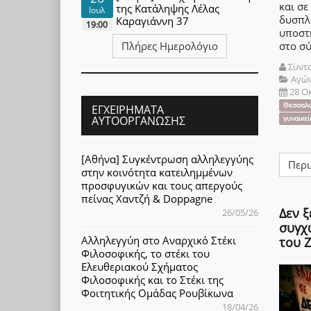
και σ
της Κατάληψης Λέλας
Ιουλ
δυσπλ
Καραγιάννη 37
19:00
υποστη
Πλήρες Ημερολόγιο
στο σ
Συντ
Αγώ
28 Ο
Θεσσαλο
ΕΓΧΕΙΡΉΜΑΤΑ
ΑΥΤΟΟΡΓΆΝΩΣΗΣ
γυναικε
[Αθήνα] Συγκέντρωση αλληλεγγύης
Περι
στην κοινότητα κατειλημμένων
προσφυγικών και τους απεργούς
πείνας Χαντζή & Doppagne
Δεν ξ
26/05/26
συγχ
Αλληλεγγύη στο Αναρχικό Στέκι
του 
Φιλοσοφικής, το στέκι του
Ελευθεριακού Σχήματος
Φιλοσοφικής και το Στέκι της
Φοιτητικής Ομάδας Ρουβίκωνα
18/04/26