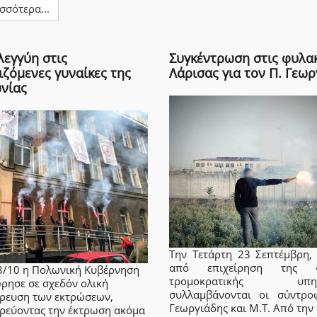
σσότερα...
λεγγύη στις
Συγκέντρωση στις φυλα
ιζόμενες γυναίκες της
Λάρισας για τον Π. Γεωρ
νίας
Την Τετάρτη 23 Σεπτέμβρη, 
από επιχείρηση της «α
23/10 η Πολωνική Κυβέρνηση
τρομοκρατικής υπηρ
ρησε σε σχεδόν ολική
συλλαμβάνονται οι σύντρο
ρευση των εκτρώσεων,
Γεωργιάδης και Μ.Τ. Από την
ρεύοντας την έκτρωση ακόμα