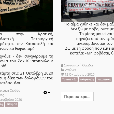
“Το αίμα χύθηκε και δεν μαζ
Δεν ζω με φόβο, ούτε με
Το μίσος μου είναι 
ντια στην Κρατική,
πηγάζει από τον τρό
ταλιστική, Πατριαρχική
αντιλαμβάνομαι τον 
ρότητα, την Καταστολή και
Ζω με τη φράση που είπε ε
οινωνικό Εκφασισμό
κοπέλα: «Μη φοβάσαι, θ
εχνάμε - δεν συγχωρούμε τη
ονία του Ζακ Κωστόπουλου/
Συντακτική Ομάδα
 oh!
Αγώνες
ετάρτη στις 21 Οκτώβρη 2020
12 Οκτωβρίου 2020
άει η δίκη των δολοφόνων του
Τοπικά Νέα
Αλληλεγγύη
Καταστολή
ωστόπουλου.
ακτική Ομάδα
νες
Empty
Περισσότερα...
κτωβρίου 2020
λή
ΑΠΟ|ΟΣ