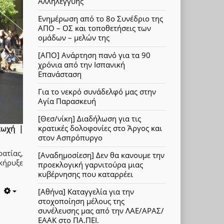
Αλληλεγγύης
Ενημέρωση από το 8ο Συνέδριο της
ΑΠΟ – ΟΣ και τοποθετήσεις των
ομάδων – μελών της
[ΑΠΟ] Ανάρτηση πανό για τα 90
χρόνια από την Ισπανική
Επανάσταση
Για το νεκρό συνάδελφό μας στην
Αγία Παρασκευή
[Θεσ/νίκη] Διαδήλωση για τις
κρατικές δολοφονίες στο Άργος και
κωχή |
στον Ασπρόπυργο
ατίας,
[Αναδημοσίεση] Δεν θα κανουμε την
κήρυξε
προεκλογική γαρνιτούρα μιας
κυβέρνησης που καταρρέει
[Αθήνα] Καταγγελία για την
Empty
στοχοποίηση μέλους της
συνέλευσης μας από την ΛΑΕ/ΑΡΑΣ/
ΕΑΑΚ στο ΠΑ.ΠΕΙ.