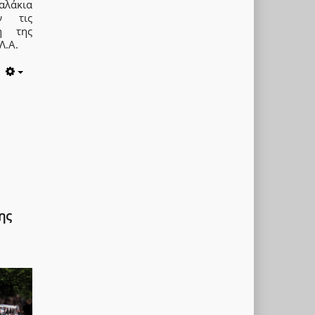
αλάκια
ν τις
η της
Λ.Α.
Empty
ης