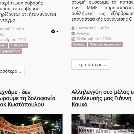
στιγμή σύσσωμα τα παπαγ
ε περίπτωση σοβαρής
των ΜΜΕ παρουσιάζου
ασίας του εμβρύου
συλλήψεις ως εξάρθρωσ
ρίζοντας ότι ήταν ενάντια
επαναστατικής οργάνωσης Ο.
ύνταγμα.
Συντακτική Ομάδα
ακτική Ομάδα
Αγώνες
νες
Empty
24 Οκτωβρίου 2020
κτωβρίου 2020
Φυλακές
Πολιτικοί κρατούμενοι
νίκη
Διεθνή Νέα
ία χειραφέτηση
Περισσότερα...
σσότερα...
εχνάμε - δεν
Αλληλεγγύη στο μέλος τ
ωρούμε τη δολοφονία
συνέλευσής μας Γιάννη
Ζακ Κωστόπουλου
Καυκά