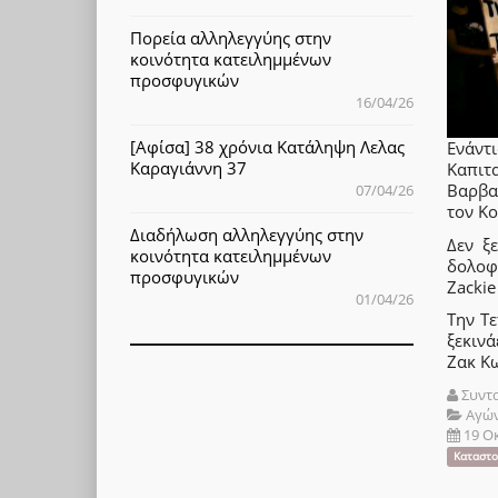
Πορεία αλληλεγγύης στην
κοινότητα κατειλημμένων
προσφυγικών
16/04/26
[Αφίσα] 38 χρόνια Κατάληψη Λελας
Ενά
Καραγιάννη 37
Kαπι
Βαρβα
07/04/26
τον Κ
Διαδήλωση αλληλεγγύης στην
Δεν ξ
κοινότητα κατειλημμένων
δολοφ
προσφυγικών
Zackie
01/04/26
Tην Τ
ξεκιν
Ζακ Κ
Συντ
Αγώ
19 Ο
Καταστο