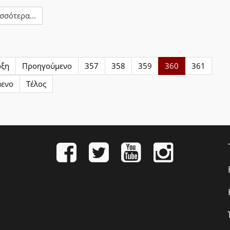
σσότερα...
ρξη
Προηγούμενο
357
358
359
360
361
μενο
Τέλος