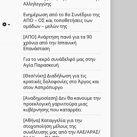
Αλληλεγγύης
Ενημέρωση από το 8ο Συνέδριο της
ΑΠΟ – ΟΣ και τοποθετήσεις των
ομάδων – μελών της
Empty
[ΑΠΟ] Ανάρτηση πανό για τα 90
χρόνια από την Ισπανική
Επανάσταση
Για το νεκρό συνάδελφό μας στην
Αγία Παρασκευή
[Θεσ/νίκη] Διαδήλωση για τις
κρατικές δολοφονίες στο Άργος και
στον Ασπρόπυργο
[Αναδημοσίεση] Δεν θα κανουμε την
προεκλογική γαρνιτούρα μιας
κυβέρνησης που καταρρέει
[Αθήνα] Καταγγελία για την
στοχοποίηση μέλους της
συνέλευσης μας από την ΛΑΕ/ΑΡΑΣ/