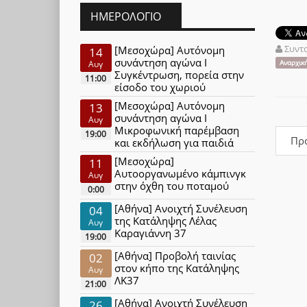
ΗΜΕΡΟΛΌΓΙΟ
Συντ
[Μεσοχώρα] Αυτόνομη
14
συνάντηση αγώνα Ι
Αναρχικ
Αυγ
Συγκέντρωση, πορεία στην
11:00
είσοδο του χωριού
[Μεσοχώρα] Αυτόνομη
13
συνάντηση αγώνα Ι
Αυγ
Μικροφωνική παρέμβαση
19:00
Πρ
και εκδήλωση για παιδιά
[Μεσοχώρα]
11
Αυτοοργανωμένο κάμπινγκ
Αυγ
στην όχθη του ποταμού
0:00
[Αθήνα] Ανοιχτή Συνέλευση
04
της Κατάληψης Λέλας
Αυγ
Καραγιάννη 37
19:00
[Αθήνα] Προβολή ταινίας
02
στον κήπο της Κατάληψης
Αυγ
ΛΚ37
21:00
[Αθήνα] Ανοιχτή Συνέλευση
26