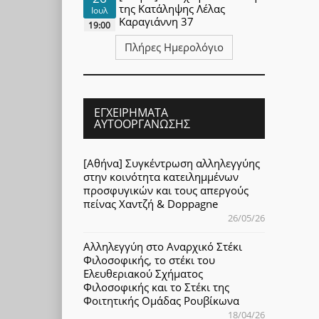
της Κατάληψης Λέλας
Ιουλ
Καραγιάννη 37
19:00
Πλήρες Ημερολόγιο
ΕΓΧΕΙΡΉΜΑΤΑ
ΑΥΤΟΟΡΓΆΝΩΣΗΣ
[Αθήνα] Συγκέντρωση αλληλεγγύης
στην κοινότητα κατειλημμένων
προσφυγικών και τους απεργούς
πείνας Χαντζή & Doppagne
26/05/26
Αλληλεγγύη στο Αναρχικό Στέκι
Φιλοσοφικής, το στέκι του
Ελευθεριακού Σχήματος
Φιλοσοφικής και το Στέκι της
Φοιτητικής Ομάδας Ρουβίκωνα
18/04/26