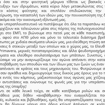
α όσο και στην φοιτητική μέριμνα τίθεται ως βασικός 
τυξης» των ιδρυμάτων, κατα κύριο λόγο μετακυλώντας στις 
το κόστος φοίτησης και επιπλέον επιδιώκοντας την 
είρωση, την καταστολή των ιδεών μας, την ποινικοποίηση της 
ακόμα και την οικονομική εξόντωσή μας.
αν υπεραπλουστευτικό να πιστέψουμε ότι όλα τα παραπάνω κα
ρχίζουν και τελειώνουν μέσα στις πόρτες της πολυτεχνειούπο
έχει στο ΕΜΠ, το βιώνουμε στο πετσί μας σε κάθε πανεπιστήμ
, αφού στο ΑΠΘ μόνο και μόνο το τελευταίο διάστημα βρε
τωπες με χυδαία σκισίματα υλικών μας, μια ελεύθερη πτώση α
ώσεις 6 στεκιών μεταξύ των οποίων και ο χώρος μας, το Ελευθ
 Primavera, μερικές ποταπαγορεύσεις και άλλα ψευδοπροσχήμα
ώματα και ελεύθερο σουλατσάρισμα των μπάτσων. Συνεπώς, 
ύσαμε να μην αναγνωρίζουμε τον αγώνα απέναντι στην κατα
υποβάθμιση των σπουδών και των ίδιων μας των ζωών ως έναν
 απέναντι σε κράτος και τους μηχανισμούς του. Φυτρώνουμε σ
 σαν αγκάθια και δημιουργούμε τους δικούς μας όρους για το 
ε εντός του κάμπους, μαζικοποιούμε τους αγώνες μας χτίζου
ύ αντιστάσεις και ενώνουμε τις φωνές μας για την υπεράσπι
μας της ύπαρξης!
ντι σε κάθε λευκό τοίχο, σε κάθε κατέβασμα ρολών και σ
άθεια μιας δήθεν «αναβάθμισης» που ευαγγελίζεται ποι
ς, κυλικεία και βιβλιοθήκες, εμείς θα υπερασπιζόμαστε τους
αι θα δίνουμε νόημα στα άδεια κτίρια! Απέναντι σε κράτ