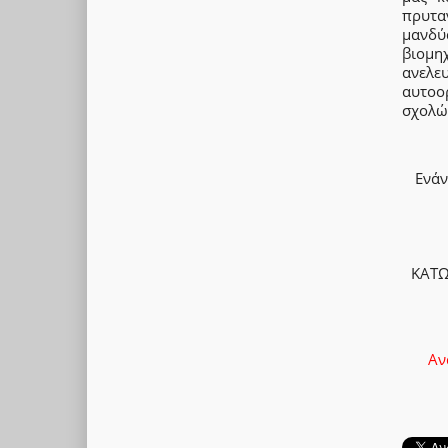
πρυτα
μανδύ
βιομη
ανελευ
αυτοο
σχολών
Ενάν
ΚΑΤΩ
Αν