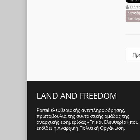
Συντ
Καταλήψ
Ελευθερ
Πρ
LAND AND FREEDOM
Portal ελευθεριακής αντιπληροφόρησης,
πρωτοβουλία της συντακτικής ομάδας της
αναρχικής εφημερίδας «Γη και Ελευθερία» που
εκδίδει η
Αναρχική Πολιτική Οργάνωση
.