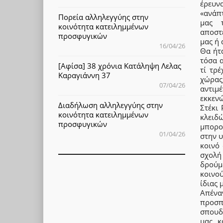
έρευν
«ανάπ
Πορεία αλληλεγγύης στην
μας 
κοινότητα κατειλημμένων
αποστ
προσφυγικών
μας ή 
16/04/26
Θα ήτ
τόσα α
[Αφίσα] 38 χρόνια Κατάληψη Λελας
τί τρ
Καραγιάννη 37
χώρας
07/04/26
αντιμέ
εκκεν
Διαδήλωση αλληλεγγύης στην
Στέκι
κοινότητα κατειλημμένων
κλειδ
προσφυγικών
μπορο
01/04/26
στην 
κοινό
σχολή
δρούμ
κοινο
ίδιας 
Απένα
προσπ
σπουδέ
μας κ