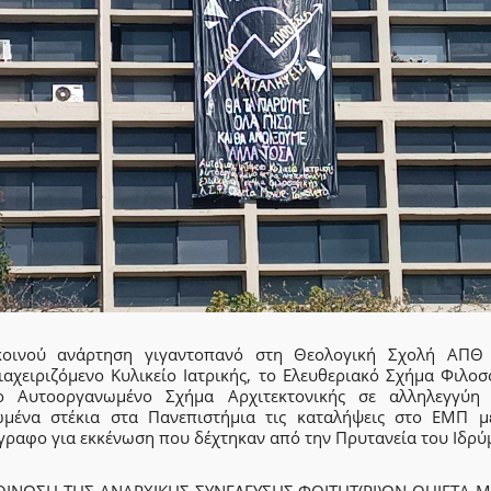
οινού ανάρτηση γιγαντοπανό στη Θεολογική Σχολή ΑΠΘ
ιαχειριζόμενο Κυλικείο Ιατρικής, το Ελευθεριακό Σχήμα Φιλοσ
ο Αυτοοργανωμένο Σχήμα Αρχιτεκτονικής σε αλληλεγγύη
ωμένα στέκια στα Πανεπιστήμια τις καταλήψεις στο ΕΜΠ μ
γραφο για εκκένωση που δέχτηκαν από την Πρυτανεία του Ιδρύ
ΙΝΩΣΗ ΤΗΣ ΑΝΑΡΧΙΚΗΣ ΣΥΝΕΛΕΥΣΗΣ ΦΟΙΤΗΤ(ΡΙ)ΩΝ QUIETA 