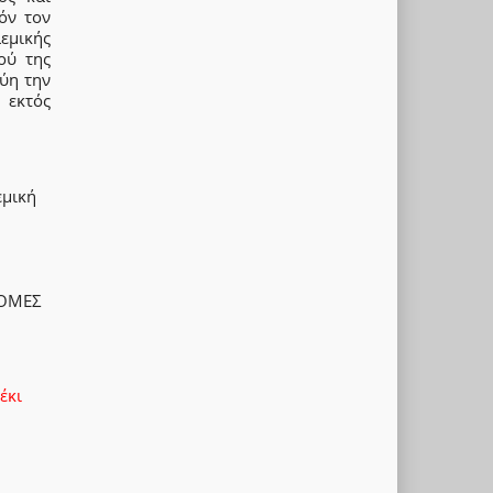
όν τον
εμικής
ού της
γύη την
 εκτός
εμική
ΔΟΜΕΣ
έκι