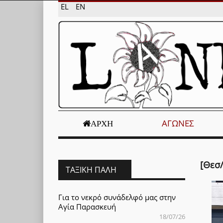
EL
EN
ΑΓΏΝΕΣ
ΑΡΧΉ
[Θεσ
ΤΑΞΙΚΉ ΠΆΛΗ
Για το νεκρό συνάδελφό μας στην
Αγία Παρασκευή
18/07/26