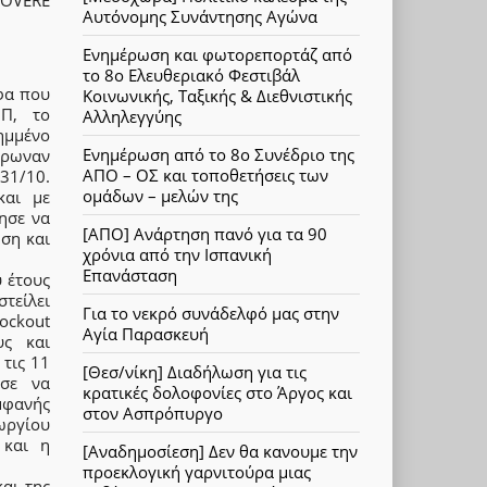
Αυτόνομης Συνάντησης Αγώνα
Ενημέρωση και φωτορεπορτάζ από
το 8ο Ελευθεριακό Φεστιβάλ
φα που
Κοινωνικής, Ταξικής & Διεθνιστικής
ΜΠ, το
Αλληλεγγύης
μμένο
Ενημέρωση από το 8ο Συνέδριο της
έρωναν
ΑΠΟ – ΟΣ και τοποθετήσεις των
31/10.
ομάδων – μελών της
και με
ησε να
[ΑΠΟ] Ανάρτηση πανό για τα 90
ση και
χρόνια από την Ισπανική
Επανάσταση
 έτους
τείλει
Για το νεκρό συνάδελφό μας στην
ockout
Αγία Παρασκευή
υς και
τις 11
[Θεσ/νίκη] Διαδήλωση για τις
ασε να
κρατικές δολοφονίες στο Άργος και
εμφανής
στον Ασπρόπυργο
ωργίου
 και η
[Αναδημοσίεση] Δεν θα κανουμε την
προεκλογική γαρνιτούρα μιας
και της