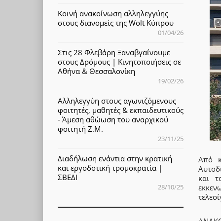
Κοινή ανακοίνωση αλληλεγγύης
στους διανομείς της Wolt Κύπρου
01/04/26
Στις 28 Φλεβάρη Ξαναβγαίνουμε
στους Δρόμους | Κινητοποιήσεις σε
Αθήνα & Θεσσαλονίκη
19/02/26
Αλληλεγγύη στους αγωνιζόμενους
φοιτητές, μαθητές & εκπαιδευτικούς
- Άμεση αθώωση του αναρχικού
φοιτητή Ζ.Μ.
23/11/25
Διαδήλωση ενάντια στην κρατική
Από κ
και εργοδοτική τρομοκρατία |
Αυτοδ
ΣΒΕΔΙ
και τ
28/10/25
εκκεν
τελεσί
ΑΝΑΚΟ