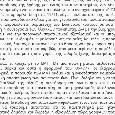
κοποίησης της δράσης μας εντός του πανεπιστημίου, δεν γίνε
νουμε λόγο για την αναίτια σύλληψη του αναρχικού φοιτητή Ζ.
24, με ορισμένη δίκη στις 19/11, λόγω -απλούστατα- της παρέ
 προπαγανδιστικό υλικό για την γενοκτονία του παλαιστινιακ
ην απροκάλυπτη συμμετοχή του Ελληνικού κράτους σε αυτή.
ή η συνεργασία των λληνικών πανεπιστημίων με την βιομηχαν
ου, για την παραγωγή στρατιωτικού εξοπλισμού και οι υπο
ιών των ιδρυμάτων με Ισραηλινές εταιρείες. Και τελείως προ
ρωνικά, λοιπόν, ο πρύτανης είχε το θράσος να προχωρήσει σε
οιτητή, τον οποία μια ακριβώς μέρα μετά περίμενε η ασφάλει
 σπίτι του με τις κατηγορίες της φθοράς ξένης ιδιοκτησίας 
ια.
ώς… τί τρέχει με το ΕΜΠ; Με μια πρώτη ματιά, μεθοδεύετ
ει σάρκα και οστά η εφαρμογή του ΚΧ-4777, οι διαγραφ
ρχικά, η παρουσία των ΜΑΤ ακόμα και η εγκατάσταση καμερών
ική αποστείρωση των πανεπιστημίων. Είναι έκδηλο ότι η στρα
“επιβολή της τάξης”, η συντήρηση του status quo και η ε
ρητικοποίηση του πανεπιστημίου με μηχανισμούς ιδεολογικ
ομικού πολέμου, δεν στοχεύει παρά στην ολοένα και πιο “αναί
ηση των συμφερόντων του κράτους και των ιδιωτών και συνεπ
ότερη διείσδυση των ιδιωτικών κεφαλαίων εντός του πανεπιστ
 να τρέφουμε αυταπάτες ότι τα πανεπιστήμια μας ήτα
ατικά δημόσια και δωρεάν, η εξασφάλιση τώρα χορηγιών τόσ