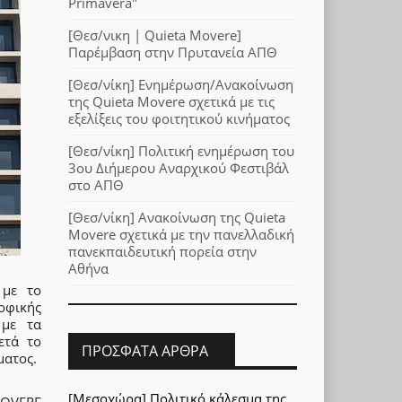
Primavera"
[Θεσ/νικη | Quieta Movere]
Παρέμβαση στην Πρυτανεία ΑΠΘ
[Θεσ/νίκη] Ενημέρωση/Ανακοίνωση
της Quieta Movere σχετικά με τις
εξελίξεις του φοιτητικού κινήματος
[Θεσ/νίκη] Πολιτική ενημέρωση του
3ου Διήμερου Αναρχικού Φεστιβάλ
στο ΑΠΘ
[Θεσ/νίκη] Ανακοίνωση της Quieta
Movere σχετικά με την πανελλαδική
πανεκπαιδευτική πορεία στην
Αθήνα
 με το
οφικής
 με τα
ετά το
ΠΡΌΣΦΑΤΑ ΆΡΘΡΑ
ματος.
[Μεσοχώρα] Πολιτικό κάλεσμα της
MOVERE