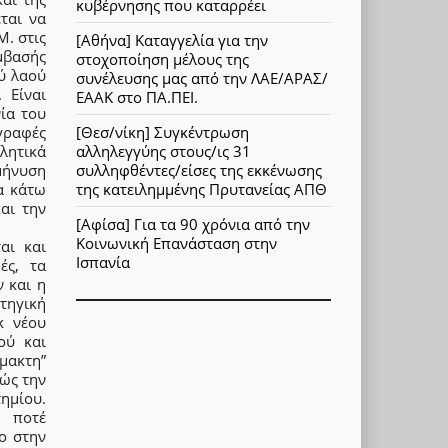
κυβέρνησης που καταρρέει
ται να
Μ. στις
[Αθήνα] Καταγγελία για την
μβασής
στοχοποίηση μέλους της
ού λαού
συνέλευσης μας από την ΛΑΕ/ΑΡΑΣ/
 Είναι
ΕΑΑΚ στο ΠΑ.ΠΕΙ.
ία του
[Θεσ/νίκη] Συγκέντρωση
γραφές
αλληλεγγύης στους/ις 31
κλητικά
συλληφθέντες/είσες της εκκένωσης
 μήνυση
της κατειλημμένης Πρυτανείας ΑΠΘ
α κάτω
και την
[Αφίσα] Για τα 90 χρόνια από την
Κοινωνική Επανάσταση στην
αι και
Ισπανία
ές, τα
 και η
τηγική
κ νέου
ού και
μακτη”
ώς την
ημίου.
ν ποτέ
ο στην