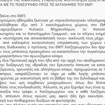
ΚΑ ΜΕ ΤΟ ΤΕΛΕΣΙΓΡΑΦΟ ΠΡΟΣ ΤΙΣ ΚΑΤΑΛΗΨΕΙΣ ΤΟΥ ΕΜΠ
βαίνει στο ΕΜΠ;
ηγούμενη εβδομάδα ξεκίνησε με «προειδοποιητικά» τελεσίγρα
κολλήθηκαν έξω από 3 κατειλημμένους χώρους στο Ε
διαχειριζόμενο Κυλικείο Μηχανολόγων, το Κατειλη
ωτηρίου και το Κατειλημμένο Γραμμικό , και εν ολίγοις ενημ
ην «συντήρηση και αποκατάστασή τους»- εκκένωσή τους μέχρι 
α από καλεσμένη κινητοποίηση υπεράσπισης των χώρων 
ατες διαδικασίες ο πρύτανης του ΕΜΠ Χατζηγεωργίου δεν άργ
ει τους μπάτσους προκειμένου να καταστείλουν την συγκέντρω
ομοκρατήσουν τον αγωνιζόμενο κόσμο.
 η ίδια Πρυτανική αρχή που ήδη από την αρχή του ακαδημαϊκού
την διεξαγωγή της «Βραδιάς του Ερευνητή» έσπευσε να κατασ
ζόμενους, ερευνητές και αλληλέγγυο κόσμο, προχωρώντας σε l
ampus, «ασφαλίζοντας» το τάχα με κάθε λογής μπάτσο
ηρώντας με ικανοποίηση από το βάθρο της τον ξυλοδαρμό και 
ψεις των «μη συμβατών μοσχευμάτων», όπως δεν δίστ
έσει τους συνδικαλιστές. Άλλωστε, ας μην ξεχνάμε πως είναι 
ανεξία που τρέφει ο Χατζηγεωργίου -και ο κάθε Χατζηγε
ή- απέναντι στους αγώνες μας, αφού ήδη έχει εκκινήσει
γή των πειθαρχικών διώξεων σε φοιτητ(ρι)ες.
α, στο πλαίσιο αυτής της αποστείρωσης, της αντι-εξέγερσης 