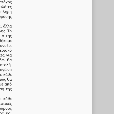
στόχος
πλάτες
πλήρη
δράσης
ι άλλα
λης. Το
ιο της
θήκαμε
σανσέρ,
εριακό
τα για
δεν θα
στολή,
 αγώνα
ε κάθε
πώς θα
με από
ση της
ε κάθε
οτικές
 χώρους
ος και