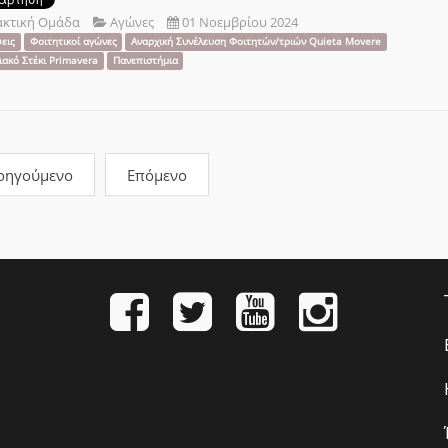
ακτική Ομάδα
Αγώνες
01 Νοεμβρίου 2024
εις
Φοιτητικοί αγώνες
Αναρχική Συνέλευση Φοιτητών/τριών Quieta Movere
ιακό Στέκι Primavera
Πανεπιστήμια
οηγούμενο
Επόμενο