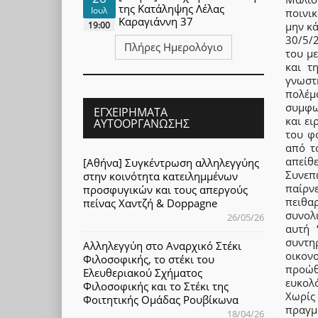
της Κατάληψης Λέλας
Ιουλ
ποινι
Καραγιάννη 37
19:00
μην κά
30/5/
Πλήρες Ημερολόγιο
του με
και τ
γνωστ
πολέμ
συμφων
ΕΓΧΕΙΡΉΜΑΤΑ
και ει
ΑΥΤΟΟΡΓΆΝΩΣΗΣ
του φ
από το
απείθε
[Αθήνα] Συγκέντρωση αλληλεγγύης
Συνεπ
στην κοινότητα κατειλημμένων
παίρν
προσφυγικών και τους απεργούς
πειθα
πείνας Χαντζή & Doppagne
συνολ
26/05/26
αυτή 
συντη
Αλληλεγγύη στο Αναρχικό Στέκι
οικον
Φιλοσοφικής, το στέκι του
προώθ
Ελευθεριακού Σχήματος
ευκολ
Φιλοσοφικής και το Στέκι της
Χωρίς
Φοιτητικής Ομάδας Ρουβίκωνα
πραγμ
18/04/26