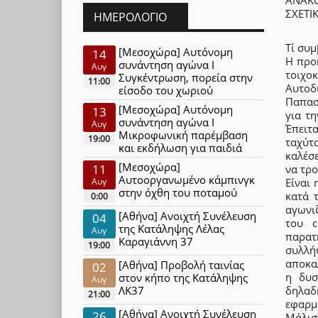
ΣΧΕΤΙ
ΗΜΕΡΟΛΌΓΙΟ
Τί συμ
[Μεσοχώρα] Αυτόνομη
14
Η προ
συνάντηση αγώνα Ι
Αυγ
τοιχο
Συγκέντρωση, πορεία στην
11:00
Αυτο
είσοδο του χωριού
Παπασ
[Μεσοχώρα] Αυτόνομη
13
για τ
συνάντηση αγώνα Ι
Αυγ
Έπειτ
Μικροφωνική παρέμβαση
19:00
ταχύτ
και εκδήλωση για παιδιά
καλέσ
[Μεσοχώρα]
11
να τρ
Αυτοοργανωμένο κάμπινγκ
Αυγ
Είναι
στην όχθη του ποταμού
κατά 
0:00
αγωνι
[Αθήνα] Ανοιχτή Συνέλευση
04
του c
της Κατάληψης Λέλας
Αυγ
παρατ
Καραγιάννη 37
19:00
συλλή
αποκαλ
[Αθήνα] Προβολή ταινίας
02
η δυσ
στον κήπο της Κατάληψης
Αυγ
ΛΚ37
δηλαδ
21:00
εφαρμο
[Αθήνα] Ανοιχτή Συνέλευση
26
Μάλιστ