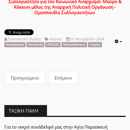
Συλλογικότητα για τον Κοινωνικό Αναρχισμό- Μαύρο &
Κόκκινο μέλος της Αναρχική Πολιτική Οργάνωση -
Ομοσπονδία Συλλογικοτήτων
Συντακτική Ομάδα
Αγώνες
01 Νοεμβρίου 2024
Emp
Θεσσαλονίκη
Καταστολή
ΑΠΟ|ΟΣ
Μαύρο&Κόκκινο
πορείες
Προηγούμενο
Επόμενο
ΤΑΞΙΚΉ ΠΆΛΗ
Για το νεκρό συνάδελφό μας στην Αγία Παρασκευή