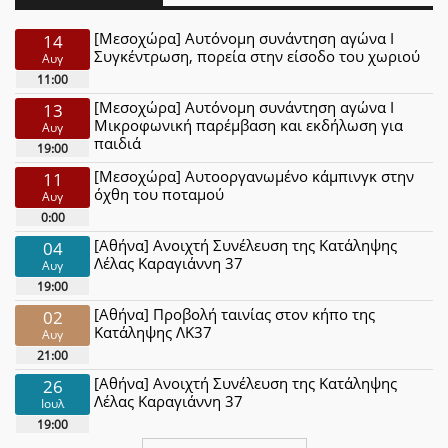
[Μεσοχώρα] Αυτόνομη συνάντηση αγώνα Ι
14
Συγκέντρωση, πορεία στην είσοδο του χωριού
Αυγ
11:00
[Μεσοχώρα] Αυτόνομη συνάντηση αγώνα Ι
13
Μικροφωνική παρέμβαση και εκδήλωση για
Αυγ
παιδιά
19:00
[Μεσοχώρα] Αυτοοργανωμένο κάμπινγκ στην
11
όχθη του ποταμού
Αυγ
0:00
[Αθήνα] Ανοιχτή Συνέλευση της Κατάληψης
04
Λέλας Καραγιάννη 37
Αυγ
19:00
[Αθήνα] Προβολή ταινίας στον κήπο της
02
Κατάληψης ΛΚ37
Αυγ
21:00
[Αθήνα] Ανοιχτή Συνέλευση της Κατάληψης
26
Λέλας Καραγιάννη 37
Ιουλ
19:00