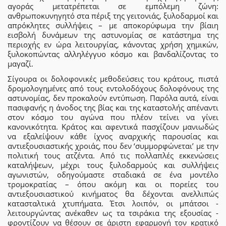
αγοράς μετατρέπεται σε εμπόλεμη ζώνη:
ανθρωποκυνηγητό στα πέριξ της γειτονιάς, ξυλοδαρμοί και
απρόκλητες συλλήψεις – με αποκορύφωμα την βίαιη
εισβολή δυνάμεων της αστυνομίας σε κατάστημα της
περιοχής εν ώρα λειτουργίας, κάνοντας χρήση χημικών,
ξυλοκοπώντας αλληλέγγυο κόσμο και βανδαλίζοντας το
μαγαζί.
Σίγουρα οι δολοφονικές μεθοδεύσεις του κράτους, πιστά
δρομολογημένες από τους εντολοδόχους δολοφόνους της
αστυνομίας, δεν προκαλούν εντύπωση. Παρόλα αυτά, είναι
πασιφανής η άνοδος της βίας και της καταστολής απέναντι
στον κόσμο του αγώνα που πλέον τείνει να γίνει
κανονικότητα. Κράτος και αφεντικά πασχίζουν μανιωδώς
να εξαλείψουν κάθε ίχνος αναρχικής παρουσίας και
αντιεξουσιαστικής χροιάς, που δεν ‘συμμορφώνεται’ με την
πολιτική τους ατζέντα. Από τις πολλαπλές εκκενώσεις
καταλήψεων, μέχρι τους ξυλοδαρμούς και συλλήψεις
αγωνιστών, οδηγούμαστε σταδιακά σε ένα μοντέλο
τρομοκρατίας – όπου ακόμη και οι πορείες του
αντιεξουσιαστικού κινήματος θα δέχονται ανελλιπώς
κατασταλτικά χτυπήματα. Έτσι λοιπόν, οι μπάτσοι -
λειτουργώντας ανέκαθεν ως τα τσιράκια της εξουσίας -
φροντίζουν να θέσουν σε άριστη εφαρμογή τον κρατικό