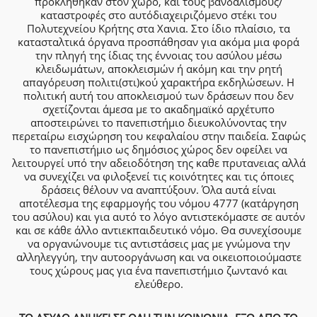
προκλήθηκαν στον χώρο, και τους βανδαλισμούς/
καταστροφές στο αυτόδιαχειριζόμενο στέκι του
Πολυτεχνείου Κρήτης στα Χανια. Στο ίδιο πλαίσιο, τα
κατασταλτικά όργανα προσπάθησαν για ακόμα μια φορά
την πληγή της ίδιας της έννοιας του ασύλου μέσω
κλειδωμάτων, αποκλεισμών ή ακόμη και την ρητή
απαγόρευση πολιτι(στι)κού χαρακτήρα εκδηλώσεων. Η
πολιτική αυτή του αποκλεισμού των δράσεων που δεν
σχετίζονται άμεσα με το ακαδημαϊκό αρχέτυπο
αποστειρώνει το πανεπιστήμιο διευκολύνοντας την
περεταίρω εισχώρηση του κεφαλαίου στην παιδεία. Σαφώς
το πανεπιστήμιο ως δημόσιος χώρος δεν οφείλει να
λειτουργεί υπό την αδειοδότηση της καθε πρυτανειας αλλά
να συνεχίζει να φιλοξενεί τις κοινότητες και τις όποιες
δράσεις θέλουν να αναπτύξουν. Όλα αυτά είναι
αποτέλεσμα της εφαρμογής του νόμου 4777 (κατάργηση
του ασύλου) και για αυτό το λόγο αντιστεκόμαστε σε αυτόν
και σε κάθε άλλο αντιεκπαιδευτικό νόμο. Θα συνεχίσουμε
να οργανώνουμε τις αντιστάσεις μας με γνώμονα την
αλληλεγγύη, την αυτοοργάνωση και να οικειοποιούμαστε
τους χώρους μας για ένα πανεπιστήμιο ζωντανό και
ελεύθερο.