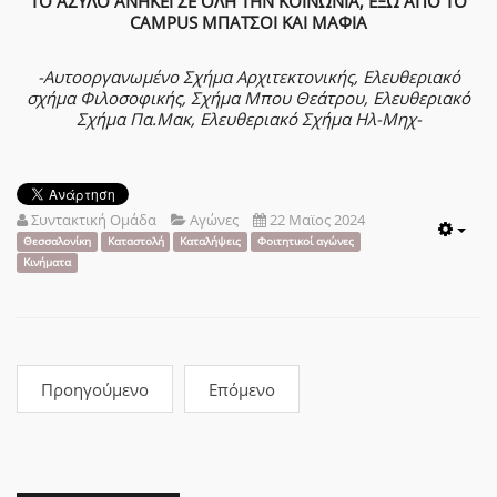
ΤΟ ΑΣΥΛΟ ΑΝΗΚΕΙ ΣΕ ΟΛΗ ΤΗΝ ΚΟΙΝΩΝΙΑ, ΕΞΩ ΑΠΟ ΤΟ
CAMPUS ΜΠΑΤΣΟΙ ΚΑΙ ΜΑΦΙΑ
-Αυτοοργανωμένο Σχήμα Αρχιτεκτονικής, Ελευθεριακό
σχήμα Φιλοσοφικής, Σχήμα Μπου Θεάτρου, Ελευθεριακό
Σχήμα Πα.Μακ, Ελευθεριακό Σχήμα Ηλ-Μηχ-
Συντακτική Ομάδα
Αγώνες
22 Μαϊος 2024
Emp
Θεσσαλονίκη
Καταστολή
Καταλήψεις
Φοιτητικοί αγώνες
Κινήματα
Προηγούμενο
Επόμενο