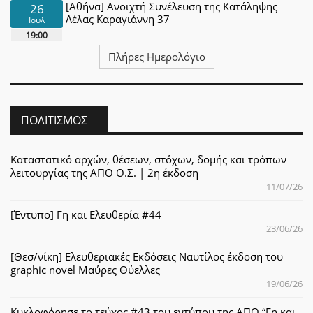
[Αθήνα] Ανοιχτή Συνέλευση της Κατάληψης
26
Λέλας Καραγιάννη 37
Ιουλ
19:00
Πλήρες Ημερολόγιο
ΠΟΛΙΤΙΣΜΌΣ
Καταστατικό αρχών, θέσεων, στόχων, δομής και τρόπων
λειτουργίας της ΑΠΟ Ο.Σ. | 2η έκδοση
11/07/26
[Έντυπο] Γη και Ελευθερία #44
23/06/26
[Θεσ/νίκη] Ελευθεριακές Εκδόσεις Ναυτίλος έκδοση του
graphic novel Μαύρες Θύελλες
19/06/26
Κυκλοφόρησε το τεύχος #43 του εντύπου της ΑΠΟ “Γη και