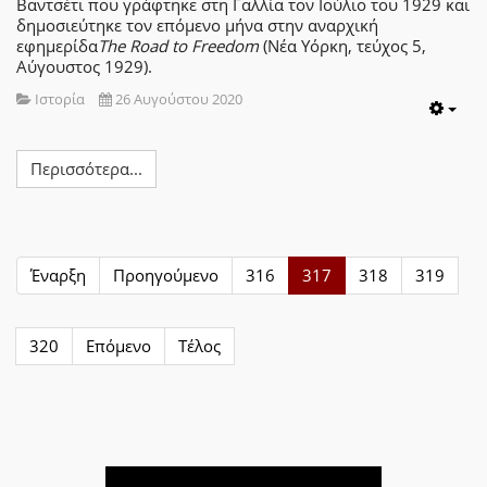
Βαντσέτι που γράφτηκε στη Γαλλία τον Ιούλιο του 1929 και
δημοσιεύτηκε τον επόμενο μήνα στην αναρχική
εφημερίδα
The Road to Freedom
(Νέα Υόρκη, τεύχος 5,
Αύγουστος 1929).
Ιστορία
26 Αυγούστου 2020
Emp
Περισσότερα...
Έναρξη
Προηγούμενο
316
317
318
319
320
Επόμενο
Τέλος