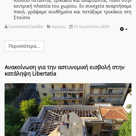
Ιουλίου πετώντας τρικάκια και αναρτώντας πανό στην
κεντρική πλατεία του χωρίου. Εν συνεχεία αναρτήσαμε
πανό, γράψαμε συνθήματα και πετάξαμε τρικάκια στη
Στούπα
Συντακτική Ομάδα
Αγώνες
31 Αυγούστου 2020
Emp
Περισσότερα...
Ανακοίνωση για την αστυνομική εισβολή στην
κατάληψη Libertatia