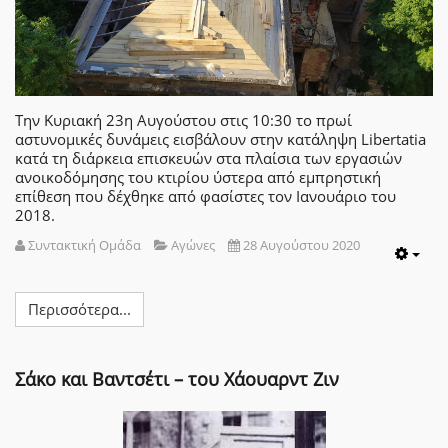
Την Κυριακή 23η Αυγούστου στις 10:30 το πρωί
αστυνομικές δυνάμεις εισβάλουν στην κατάληψη Libertatia
κατά τη διάρκεια επισκευών στα πλαίσια των εργασιών
ανοικοδόμησης του κτιρίου ύστερα από εμπρηστική
επίθεση που δέχθηκε από φασίστες τον Ιανουάριο του
2018.
Συντακτική Ομάδα
Αγώνες
28 Αυγούστου 2020
Emp
Περισσότερα...
Σάκο και Βαντσέτι – του Χάουαρντ Ζιν