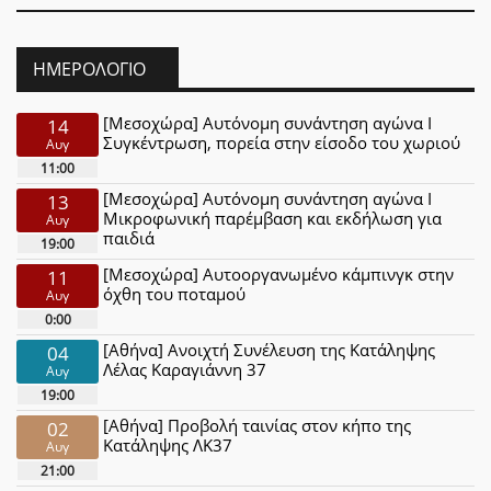
ΗΜΕΡΟΛΌΓΙΟ
[Μεσοχώρα] Αυτόνομη συνάντηση αγώνα Ι
14
Συγκέντρωση, πορεία στην είσοδο του χωριού
Αυγ
11:00
[Μεσοχώρα] Αυτόνομη συνάντηση αγώνα Ι
13
Μικροφωνική παρέμβαση και εκδήλωση για
Αυγ
παιδιά
19:00
[Μεσοχώρα] Αυτοοργανωμένο κάμπινγκ στην
11
όχθη του ποταμού
Αυγ
0:00
[Αθήνα] Ανοιχτή Συνέλευση της Κατάληψης
04
Λέλας Καραγιάννη 37
Αυγ
19:00
[Αθήνα] Προβολή ταινίας στον κήπο της
02
Κατάληψης ΛΚ37
Αυγ
21:00