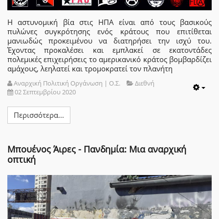
Η αστυνομική βία στις ΗΠΑ είναι από τους βασικούς
πυλώνες συγκρότησης ενός κράτους που επιτίθεται
μανιωδώς προκειμένου να διατηρήσει την ισχύ του.
Έχοντας προκαλέσει και εμπλακεί σε εκατοντάδες
πολεμικές επιχειρήσεις το αμερικανικό κράτος βομβαρδίζει
αμάχους, λεηλατεί και τρομοκρατεί τον πλανήτη
Αναρχική Πολιτική Οργάνωση | Ο.Σ.
Διεθνή
02 Σεπτεμβρίου 2020
Emp
Περισσότερα...
Μπουένος Άιρες - Πανδημία: Μια αναρχική
οπτική