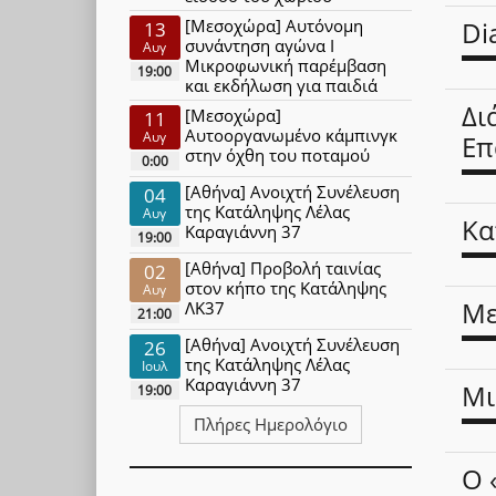
[Μεσοχώρα] Αυτόνομη
Di
13
συνάντηση αγώνα Ι
Αυγ
Μικροφωνική παρέμβαση
19:00
και εκδήλωση για παιδιά
Δι
[Μεσοχώρα]
11
Αυτοοργανωμένο κάμπινγκ
Αυγ
Επ
στην όχθη του ποταμού
0:00
[Αθήνα] Ανοιχτή Συνέλευση
04
της Κατάληψης Λέλας
Αυγ
Κα
Καραγιάννη 37
19:00
[Αθήνα] Προβολή ταινίας
02
στον κήπο της Κατάληψης
Αυγ
Με
ΛΚ37
21:00
[Αθήνα] Ανοιχτή Συνέλευση
26
της Κατάληψης Λέλας
Ιουλ
Καραγιάννη 37
Μι
19:00
Πλήρες Ημερολόγιο
Ο 