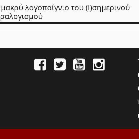
 μακρύ λογοπαίγνιο του (Ι)σημερινού
ραλογισμού