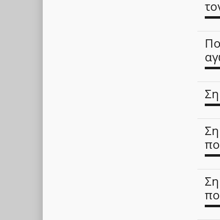
το
Πο
αγ
Ση
Ση
πο
Ση
πο