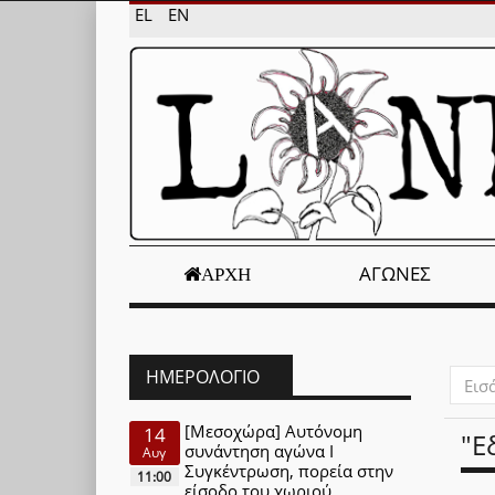
EL
EN
ΑΓΏΝΕΣ
ΑΡΧΉ
ΗΜΕΡΟΛΌΓΙΟ
Εισάγ
μέρος
του
[Μεσοχώρα] Αυτόνομη
14
"Ε
τίτλο
συνάντηση αγώνα Ι
Αυγ
Συγκέντρωση, πορεία στην
11:00
είσοδο του χωριού