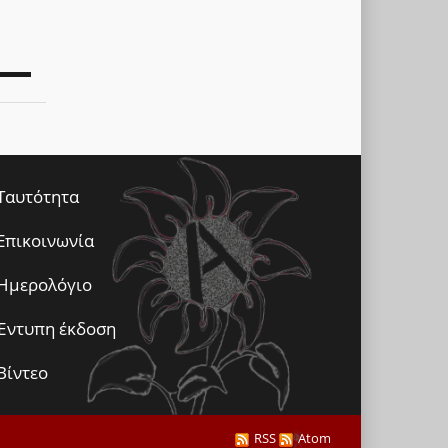
Ταυτότητα
Επικοινωνία
Ημερολόγιο
Έντυπη έκδοση
Βίντεο
RSS
Atom