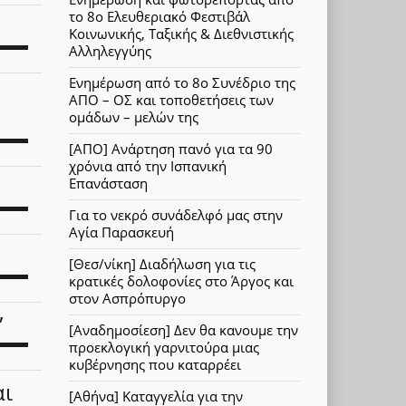
το 8ο Ελευθεριακό Φεστιβάλ
Κοινωνικής, Ταξικής & Διεθνιστικής
Αλληλεγγύης
Ενημέρωση από το 8ο Συνέδριο της
ΑΠΟ – ΟΣ και τοποθετήσεις των
ομάδων – μελών της
[ΑΠΟ] Ανάρτηση πανό για τα 90
χρόνια από την Ισπανική
Επανάσταση
Για το νεκρό συνάδελφό μας στην
Αγία Παρασκευή
[Θεσ/νίκη] Διαδήλωση για τις
κρατικές δολοφονίες στο Άργος και
στον Ασπρόπυργο
”
[Αναδημοσίεση] Δεν θα κανουμε την
προεκλογική γαρνιτούρα μιας
κυβέρνησης που καταρρέει
αι
[Αθήνα] Καταγγελία για την