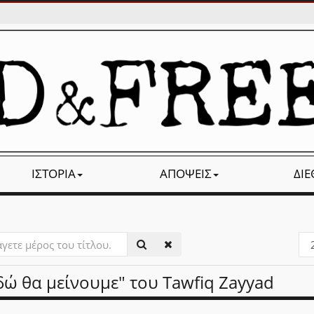
ΙΣΤΟΡΊΑ
ΑΠΌΨΕΙΣ
ΔΙ
ετε
Εμ
#
δώ θα μείνουμε" του Tawfiq Zayyad
υ.