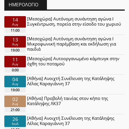
ΗΜΕΡΟΛΌΓΙΟ
[Μεσοχώρα] Αυτόνομη συνάντηση αγώνα Ι
14
Συγκέντρωση, πορεία στην είσοδο του χωριού
Αυγ
11:00
[Μεσοχώρα] Αυτόνομη συνάντηση αγώνα Ι
13
Μικροφωνική παρέμβαση και εκδήλωση για
Αυγ
παιδιά
19:00
[Μεσοχώρα] Αυτοοργανωμένο κάμπινγκ στην
11
όχθη του ποταμού
Αυγ
0:00
[Αθήνα] Ανοιχτή Συνέλευση της Κατάληψης
04
Λέλας Καραγιάννη 37
Αυγ
19:00
[Αθήνα] Προβολή ταινίας στον κήπο της
02
Κατάληψης ΛΚ37
Αυγ
21:00
[Αθήνα] Ανοιχτή Συνέλευση της Κατάληψης
26
Λέλας Καραγιάννη 37
Ιουλ