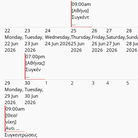
09:00am
[Αθήνα]
Συγκέντ
...
22
23
24
25
26
27
28
Monday,
Tuesday,
Wednesday,
Thursday,
Friday,
Saturday,
Sund
22 Jun
23 Jun
24 Jun 2026
25 Jun
26 Jun
27 Jun
28 Ju
2026
2026
2026
2026
2026
2026
07:00pm
[Αθήνας]
Συγκέν
...
29
30
1
2
3
4
5
Monday,
Tuesday,
29 Jun
30 Jun
2026
2026
09:00am
[Θεσ/
νίκη]
Αντι ...
Συγκεντρώσεις