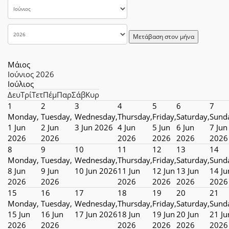
Μετάβαση στον μήνα
Μάιος
Ιούνιος 2026
Ιούλιος
Δευ
Τρί
Τετ
Πέμ
Παρ
Σάβ
Κυρ
1
2
3
4
5
6
7
Monday,
Tuesday,
Wednesday,
Thursday,
Friday,
Saturday,
Sund
1 Jun
2 Jun
3 Jun 2026
4 Jun
5 Jun
6 Jun
7 Jun
2026
2026
2026
2026
2026
2026
8
9
10
11
12
13
14
Monday,
Tuesday,
Wednesday,
Thursday,
Friday,
Saturday,
Sund
8 Jun
9 Jun
10 Jun 2026
11 Jun
12 Jun
13 Jun
14 Ju
2026
2026
2026
2026
2026
2026
15
16
17
18
19
20
21
Monday,
Tuesday,
Wednesday,
Thursday,
Friday,
Saturday,
Sund
15 Jun
16 Jun
17 Jun 2026
18 Jun
19 Jun
20 Jun
21 Ju
2026
2026
2026
2026
2026
2026