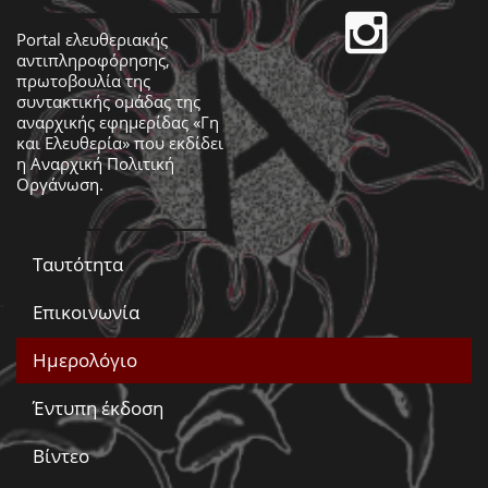
Portal ελευθεριακής
αντιπληροφόρησης,
πρωτοβουλία της
συντακτικής ομάδας της
αναρχικής εφημερίδας «Γη
και Ελευθερία» που εκδίδει
η
Αναρχική Πολιτική
Οργάνωση
.
Ταυτότητα
Επικοινωνία
Ημερολόγιο
Έντυπη έκδοση
Βίντεο