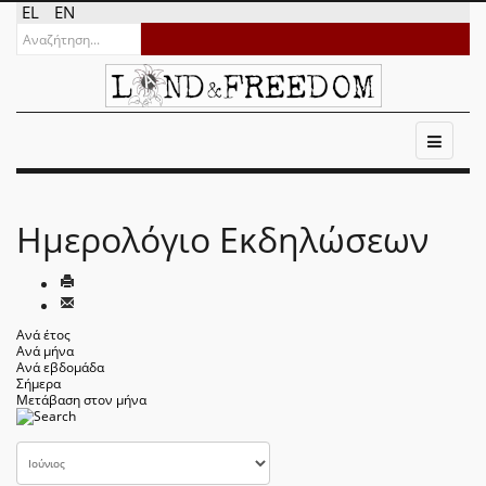
EL
EN
Ημερολόγιο Εκδηλώσεων
Ανά έτος
Ανά μήνα
Ανά εβδομάδα
Σήμερα
Μετάβαση στον μήνα