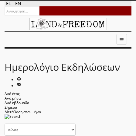
EL
EN
Ημερολόγιο Εκδηλώσεων
Ανά έτος
Ανά μήνα
Ανά εβδομάδα
Σήμερα
Μετάβαση στον μήνα