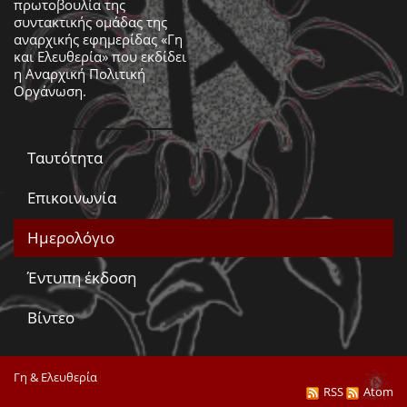
πρωτοβουλία της
συντακτικής ομάδας της
αναρχικής εφημερίδας «Γη
και Ελευθερία» που εκδίδει
η
Αναρχική Πολιτική
Οργάνωση
.
Ταυτότητα
Επικοινωνία
Ημερολόγιο
Έντυπη έκδοση
Βίντεο
Γη & Ελευθερία
RSS
Atom