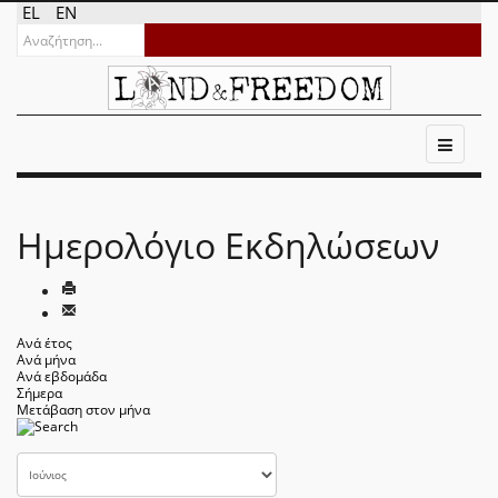
EL
EN
Ημερολόγιο Εκδηλώσεων
Ανά έτος
Ανά μήνα
Ανά εβδομάδα
Σήμερα
Μετάβαση στον μήνα