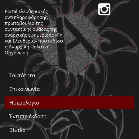
Portal ελευθεριακής
αντιπληροφόρησης,
πρωτοβουλία της
συντακτικής ομάδας της
αναρχικής εφημερίδας «Γη
και Ελευθερία» που εκδίδει
η
Αναρχική Πολιτική
Οργάνωση
.
Ταυτότητα
Επικοινωνία
Ημερολόγιο
Έντυπη έκδοση
Βίντεο