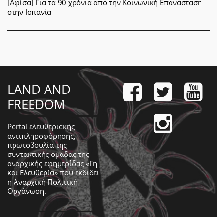
[Αφίσα] Για τα 90 χρόνια από την Κοινωνική Επανάσταση
στην Ισπανία
LAND AND
FREEDOM
Portal ελευθεριακής
αντιπληροφόρησης,
πρωτοβουλία της
συντακτικής ομάδας της
αναρχικής εφημερίδας «Γη
και Ελευθερία» που εκδίδει
η
Αναρχική Πολιτική
Οργάνωση
.