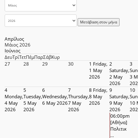
Μετάβαση στον μήνα
Απρίλιος
Μάιος 2026
Ιούνιος
Δευ
Τρί
Τετ
Πέμ
Παρ
Σάβ
Κυρ
27
28
29
30
1
Friday,
2
3
1 May
Saturday,
Sun
2026
2 May
3 M
2026
202
4
5
6
7
8
Friday,
9
10
Monday,
Tuesday,
Wednesday,
Thursday,
8 May
Saturday,
Sun
4 May
5 May
6 May 2026
7 May
2026
9 May
10 
2026
2026
2026
2026
202
06:00pm
[Αθήνα]
Πολιτικ
...