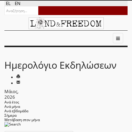
EL
EN
Ημερολόγιο Εκδηλώσεων
Μάιος,
2026
Ανά έτος
Ανά μήνα
Ανά εβδομάδα
Σήμερα
Μετάβαση στον μήνα