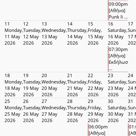
09:00pm
[Αθήνα]
Punk li ...
11
12
13
14
15
16
17
Monday,
Tuesday,
Wednesday,
Thursday,
Friday,
Saturday,
Sun
11 May
12 May
13 May
14 May
15 May
16 May
17 
2026
2026
2026
2026
2026
2026
202
07:30pm
[Αθήνα]
Εκδήλωσ
...
18
19
20
21
22
23
24
Monday,
Tuesday,
Wednesday,
Thursday,
Friday,
Saturday,
Sun
18 May
19 May
20 May
21 May
22 May
23 May
24 
2026
2026
2026
2026
2026
2026
202
25
26
27
28
29
30
31
Monday,
Tuesday,
Wednesday,
Thursday,
Friday,
Saturday,
Sun
25 May
26 May
27 May
28 May
29 May
30 May
31 
2026
2026
2026
2026
2026
2026
202
06:00pm
01
[Αθήνα]
[Αθ