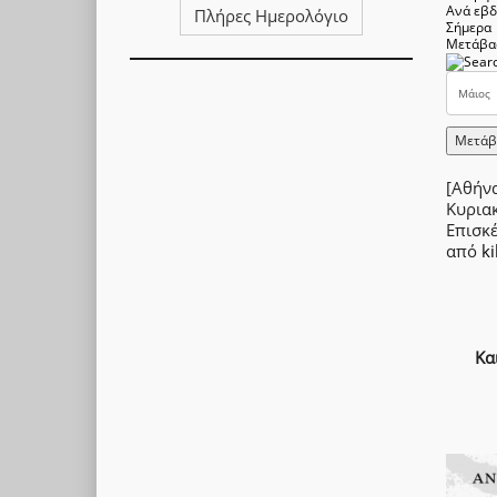
Ανά εβ
Πλήρες Ημερολόγιο
Σήμερα
Μετάβα
Μετάβ
[Αθήνα
Κυρια
Επισκ
από
ki
Κα