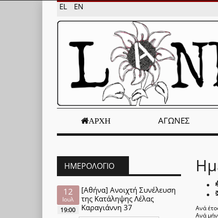
EL
EN
ΑΓΏΝΕΣ
ΑΡΧΉ
Ημ
ΗΜΕΡΟΛΌΓΙΟ
[Αθήνα] Ανοιχτή Συνέλευση
12
της Κατάληψης Λέλας
Ιουλ
Καραγιάννη 37
Ανά έτο
19:00
Ανά μή