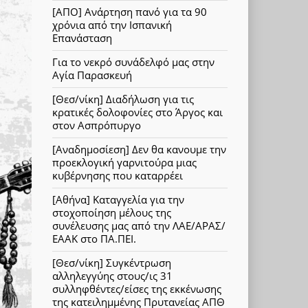
[ΑΠΟ] Ανάρτηση πανό για τα 90
χρόνια από την Ισπανική
Επανάσταση
Για το νεκρό συνάδελφό μας στην
Αγία Παρασκευή
[Θεσ/νίκη] Διαδήλωση για τις
κρατικές δολοφονίες στο Άργος και
στον Ασπρόπυργο
[Αναδημοσίεση] Δεν θα κανουμε την
προεκλογική γαρνιτούρα μιας
κυβέρνησης που καταρρέει
[Αθήνα] Καταγγελία για την
στοχοποίηση μέλους της
συνέλευσης μας από την ΛΑΕ/ΑΡΑΣ/
ΕΑΑΚ στο ΠΑ.ΠΕΙ.
[Θεσ/νίκη] Συγκέντρωση
αλληλεγγύης στους/ις 31
συλληφθέντες/είσες της εκκένωσης
της κατειλημμένης Πρυτανείας ΑΠΘ