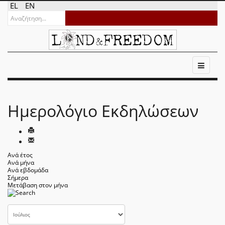
EL
EN
Ημερολόγιο Εκδηλώσεων
Ανά έτος
Ανά μήνα
Ανά εβδομάδα
Σήμερα
Μετάβαση στον μήνα