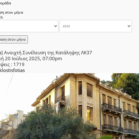
δομάδα
ση στον μήνα
αση στον μήνα
α] Ανοιχτή Συνέλευση της Κατάληψης ΛΚ37
κή 20 Ιούλιος 2025, 07:00pm
έψεις
: 1719
klostisfotias