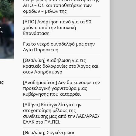
ΑΠΟ – ΟΣ και τοποθετήσεις των
ομάδων – μελών της
[ΑΠΟ] Ανάρτηση πανό για τα 90
χρόνια από την Ισπανική
Επανάσταση
Για το νεκρό συνάδελφό μας στην
Αγία Παρασκευή
[Θεσ/νίκη] Διαδήλωση για τις
κρατικές δολοφονίες στο Άργος και
στον Ασπρόπυργο
ις
[Αναδημοσίεση] Δεν θα κανουμε την
προεκλογική γαρνιτούρα μιας
κυβέρνησης που καταρρέει
[Αθήνα] Καταγγελία για την
στοχοποίηση μέλους της
συνέλευσης μας από την ΛΑΕ/ΑΡΑΣ/
ΕΑΑΚ στο ΠΑ.ΠΕΙ.
[Θεσ/νίκη] Συγκέντρωση