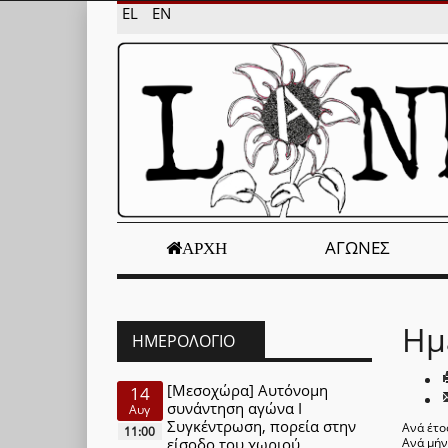
EL
EN
ΑΓΏΝΕΣ
ΑΡΧΉ
Ημ
ΗΜΕΡΟΛΌΓΙΟ
[Μεσοχώρα] Αυτόνομη
14
συνάντηση αγώνα Ι
Αυγ
Συγκέντρωση, πορεία στην
Ανά έτο
11:00
είσοδο του χωριού
Ανά μή