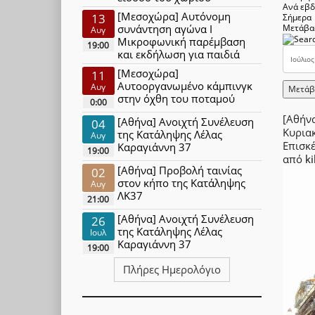
Ανά εβ
[Μεσοχώρα] Αυτόνομη
13
Σήμερα
συνάντηση αγώνα Ι
Μετάβα
Αυγ
Μικροφωνική παρέμβαση
19:00
και εκδήλωση για παιδιά
[Μεσοχώρα]
11
Αυτοοργανωμένο κάμπινγκ
Αυγ
Μετάβ
στην όχθη του ποταμού
0:00
[Αθήν
[Αθήνα] Ανοιχτή Συνέλευση
04
Κυρια
της Κατάληψης Λέλας
Αυγ
Επισκ
Καραγιάννη 37
19:00
από
ki
[Αθήνα] Προβολή ταινίας
02
στον κήπο της Κατάληψης
Αυγ
ΛΚ37
21:00
[Αθήνα] Ανοιχτή Συνέλευση
26
της Κατάληψης Λέλας
Ιουλ
Καραγιάννη 37
19:00
Πλήρες Ημερολόγιο