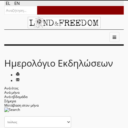
EL
EN
Ημερολόγιο Εκδηλώσεων
Ανά έτος
Ανά μήνα
Ανά εβδομάδα
Σήμερα
Μετάβαση στον μήνα