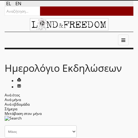
EL
EN
Ημερολόγιο Εκδηλώσεων
Ανά έτος
Ανά μήνα
Ανά εβδομάδα
Σήμερα
Μετάβαση στον μήνα