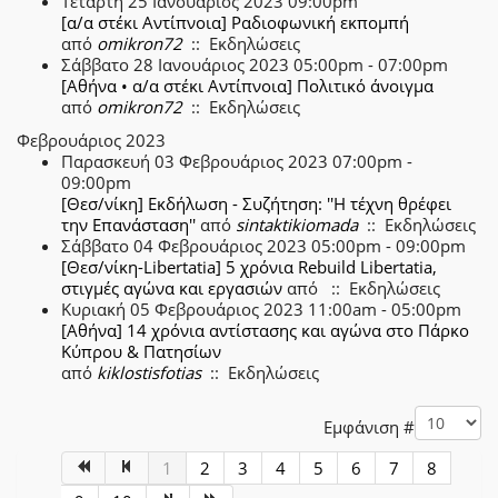
Τετάρτη 25 Ιανουάριος 2023 09:00pm
[α/α στέκι Αντίπνοια] Ραδιοφωνική εκπομπή
από
omikron72
:: Εκδηλώσεις
Σάββατο 28 Ιανουάριος 2023 05:00pm - 07:00pm
[Αθήνα • α/α στέκι Αντίπνοια] Πολιτικό άνοιγμα
από
omikron72
:: Εκδηλώσεις
Φεβρουάριος 2023
Παρασκευή 03 Φεβρουάριος 2023 07:00pm -
09:00pm
[Θεσ/νίκη] Εκδήλωση - Συζήτηση: ''Η τέχνη θρέφει
την Επανάσταση''
από
sintaktikiomada
:: Εκδηλώσεις
Σάββατο 04 Φεβρουάριος 2023 05:00pm - 09:00pm
[Θεσ/νίκη-Libertatia] 5 χρόνια Rebuild Libertatia,
στιγμές αγώνα και εργασιών
από
:: Εκδηλώσεις
Κυριακή 05 Φεβρουάριος 2023 11:00am - 05:00pm
[Αθήνα] 14 χρόνια αντίστασης και αγώνα στο Πάρκο
Κύπρου & Πατησίων
από
kiklostisfotias
:: Εκδηλώσεις
Pagination List Limit
Εμφάνιση #
1
2
3
4
5
6
7
8