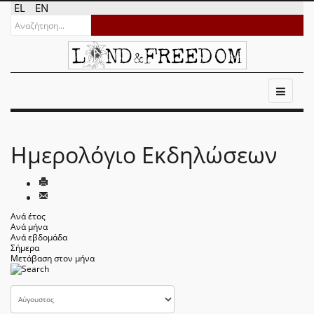
EL
EN
Ημερολόγιο Εκδηλώσεων
Ανά έτος
Ανά μήνα
Ανά εβδομάδα
Σήμερα
Μετάβαση στον μήνα