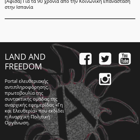
[Αφίσα] Για τα 90 χρόνια από την Κοινωνική Επανάσταση
στην Ισπανία
LAND AND
FREEDOM
Portal ελευθεριακής
αντιπληροφόρησης,
πρωτοβουλία της
συντακτικής ομάδας της
αναρχικής εφημερίδας «Γη
και Ελευθερία» που εκδίδει
η
Αναρχική Πολιτική
Οργάνωση
.