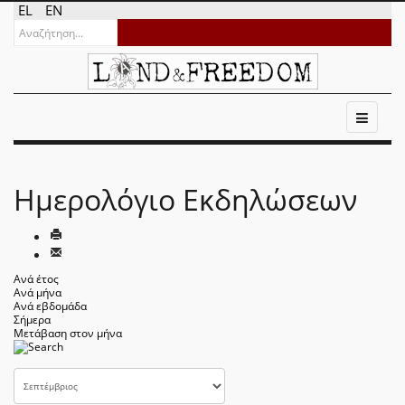
EL
EN
Ημερολόγιο Εκδηλώσεων
Ανά έτος
Ανά μήνα
Ανά εβδομάδα
Σήμερα
Μετάβαση στον μήνα