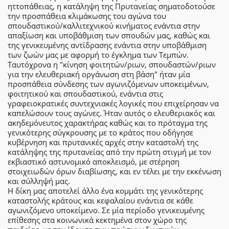
ηττοπάθειας, η κατάληψη της Πρυτανείας σηματοδοτούσε
την προσπάθεια κλιμάκωσης του αγώνα του
σπουδαστικού/καλλιτεχνικού κινήματος ενάντια στην
απαξίωση και υποβάθμιση των σπουδών μας, καθώς και
της γενικευμένης αντίδρασης ενάντια στην υποβάθμιση
των ζωών μας με αφορμή το έγκλημα των Τεμπών.
Ταυτόχρονα η "κίνηση φοιτητών/ριων, σπουδαστών/ριων
για την ελευθεριακή οργάνωση στη βάση" ήταν μία
προσπάθεια σύνδεσης των αγωνιζόμενων υποκειμένων,
φοιτητικού και σπουδαστικού, ενάντια στις
γραφειοκρατικές συντεχνιακές λογικές που επιχείρησαν να
καπελώσουν τους αγώνες. Ήταν αυτός ο ελευθεριακός και
ακηδεμόνευτος χαρακτήρας καθώς και το πρόταγμα της
γενικότερης σύγκρουσης με το κράτος που οδήγησε
κυβέρνηση και πρυτανικές αρχές στην καταστολή της
κατάληψης της πρυτανείας από την πρώτη στιγμή με τον
εκβιαστικό αστυνομικό αποκλεισμό, με στέρηση
στοιχειωδών όρων διαβίωσης, και εν τέλει με την εκκένωση
και σύλληψή μας.
Η δίκη μας αποτελεί άλλο ένα κομμάτι της γενικότερης
καταστολής κράτους και κεφαλαίου ενάντια σε κάθε
αγωνιζόμενο υποκείμενο. Σε μία περίοδο γενικευμένης
επίθεσης στα κοινωνικά κεκτημένα στον χώρο της