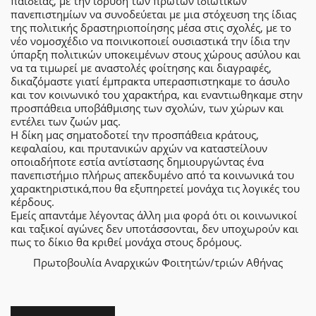
παιδείας, με την ίδρυση των πρώτων ιδιωτικών
πανεπιστημίων να συνοδεύεται με μια στόχευση της ίδιας
της πολιτικής δραστηριοποίησης μέσα στις σχολές, με το
νέο νομοσχέδιο να ποινικοποιεί ουσιαστικά την ίδια την
ύπαρξη πολιτικών υποκειμένων στους χώρους ασύλου και
να τα τιμωρεί με αναστολές φοίτησης και διαγραφές,
δικαζόμαστε γιατί έμπρακτα υπερασπιστηκαμε το άσυλο
και τον κοινωνικό του χαρακτήρα, και εναντιωθηκαμε στην
προσπάθεια υποβάθμισης των σχολών, των χώρων και
εντέλει των ζωών μας.
Η δίκη μας σηματοδοτεί την προσπάθεια κράτους,
κεφαλαίου, και πρυτανικών αρχών να καταστείλουν
οποιαδήποτε εστία αντίστασης δημιουργώντας ένα
πανεπιστήμιο πλήρως απεκδυμένο από τα κοινωνικά του
χαρακτηριστικά,που θα εξυπηρετεί μονάχα τις λογικές του
κέρδους.
Εμείς απαντάμε λέγοντας άλλη μια φορά ότι οι κοινωνικοί
και ταξικοί αγώνες δεν υποτάσσονται, δεν υποχωρούν και
πως το δίκιο θα κριθεί μονάχα στους δρόμους.
Πρωτοβουλία Αναρχικών Φοιτητών/τριών Αθήνας