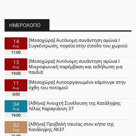
ΗΜΕΡΟΛΌΓΙΟ
[Μεσοχώρα] Αυτόνομη συνάντηση αγώνα Ι
14
Συγκέντρωση, πορεία στην είσοδο του χωριού
Αυγ
11:00
[Μεσοχώρα] Αυτόνομη συνάντηση αγώνα Ι
13
Μικροφωνική παρέμβαση και εκδήλωση για
Αυγ
παιδιά
19:00
[Μεσοχώρα] Αυτοοργανωμένο κάμπινγκ στην
11
όχθη του ποταμού
Αυγ
0:00
[Αθήνα] Ανοιχτή Συνέλευση της Κατάληψης
04
Λέλας Καραγιάννη 37
Αυγ
19:00
[Αθήνα] Προβολή ταινίας στον κήπο της
02
Κατάληψης ΛΚ37
Αυγ