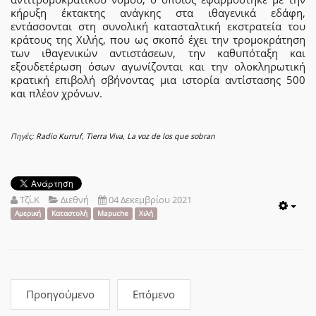
κήρυξη έκτακτης ανάγκης στα ιθαγενικά εδάφη,
εντάσσονται στη συνολική κατασταλτική εκστρατεία του
κράτους της Χιλής, που ως σκοπό έχει την τρομοκράτηση
των ιθαγενικών αντιστάσεων, την καθυπόταξη και
εξουδετέρωση όσων αγωνίζονται και την ολοκληρωτική
κρατική επιβολή σβήνοντας μια ιστορία αντίστασης 500
και πλέον χρόνων.
Πηγές:
Radio Kurruf
,
Tierra Viva
,
La voz de los que sobran
Τζί.Κ
Διεθνή
04 Δεκεμβρίου 2021
Emp
Αμερική
Καταστολή
Mapuche
Χιλή
Προηγούμενο
Επόμενο