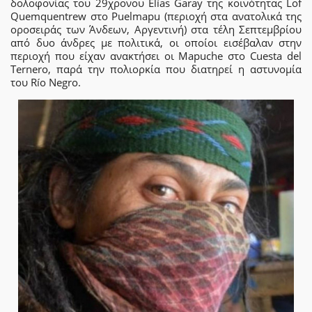
δολοφονίας του 29χρονου Elías Garay της κοινότητας Lof
Quemquentrew στο Puelmapu (περιοχή στα ανατολικά της
οροσειράς των Άνδεων, Αργεντινή) στα τέλη Σεπτεμβρίου
από δυο άνδρες με πολιτικά, οι οποίοι εισέβαλαν στην
περιοχή που είχαν ανακτήσει οι Mapuche στο Cuesta del
Ternero, παρά την πολιορκία που διατηρεί η αστυνομία
του Río Negro.