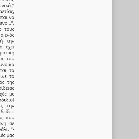
ικές’’
ετίας,
εται να
...’’.
ο τους
μα ενός
ή- την
α έχει
ματική
φο του
ευνοϊκά
τσι τα
ινε το
ός της
ρίδειας
οχές με
δεξιοί
υ, την
δείξει.
ία, που
ενη σε
λι. ‘’-
ιές μας