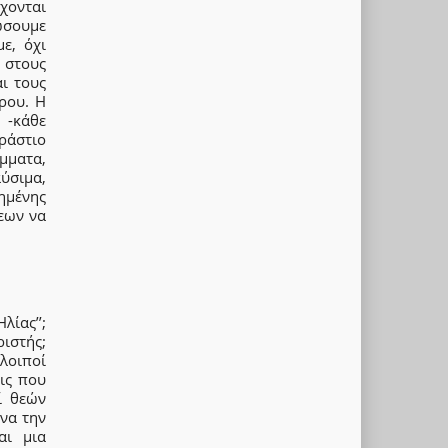
χονται
ρώσουμε
ε, όχι
 στους
αι τους
ρου. Η
 -κάθε
ράστιο
μματα,
ύσιμα,
ημένης
εων να
λίας’’;
ριστής;
λοιποί
ις που
ί θεών
να την
αι μια