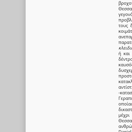
βροχο
Θεσσα
γεγον
προβλ
τους 
κοιμά
ανεπα
παρατ
κλειδ
ή και
δέντρ
καυσ
δυσχε
προστ
κατακλ
αντίσ
-κατα
Γεραπ
οποία
δικασ
μέχρι
Θεσσα
ανθρώ
Danie