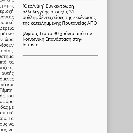
ς μέρες
[Θεσ/νίκη] Συγκέντρωση
περιοχή
αλληλεγγύης στους/ις 31
νοντας
συλληφθέντες/είσες της εκκένωσης
φορικά
της κατειλημμένης Πρυτανείας ΑΠΘ
ιφέρεια
[Αφίσα] Για τα 90 χρόνια από την
ημάτων
Κοινωνική Επανάσταση στην
ην ώρα
Ισπανία
λέσουν
ασίας,
σύστημα
από τα
μαζική,
 αυτής
όμενες
ριά και
Τέμπη.
ής του
οφόρο
άδας με
ακτικό
κού. Τα
ους να
ους να