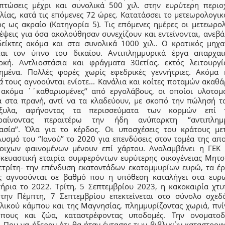
πτώσεις μέχρι και συνολικά 500 χιλ. στην ευρύτερη περιο
λίας, κατά τις επόμενες 72 ώρες. Κατατάσσει το μετεωρολογικ
ός ως ακραίο (Κατηγορία 5). Τις επόμενες ημέρες οι μετεωρολ
έψεις για όσα ακολούθησαν συνεχίζουν και εντείνονται, ανεβά
δείκτες ακόμα και στα συνολικά 1000 χιλ.. Ο κρατικός μηχα
ται τον ύπνο του δικαίου. Αντιπλημμυρικά έργα απαρχαι
ρκή. Αντλιοστάσια και φράγματα 30ετίας, εκτός λειτουργί
ημένα. Πολλές φορές χωρίς εφεδρικές γεννήτριες. Ακόμα 
ιά
τους αγνοούνται ενίοτε... Κανάλια και κοίτες ποταμών ακαθά
 ακόμα ΄΄καθαρισμένες’’ από εργολάβους, οι οποίοι υλοτομ
α στα πρανή, αντί να τα κλαδεύουν, με σκοπό την πώλησή τ
όξυλα, αφήνοντας τα περισσεύματα των κορμών επί τ
ραίνοντας περαιτέρω την ήδη ανύπαρκτη ‘’αντιπλημ
ασία’’. Όλα για το κέρδος. Οι υποσχέσεις του κράτους με
υσμό του ‘’Ιανού’’ το 2020 για επενδύσεις στον τομέα της α
τοιχων φαινομένων μένουν επί χάρτου. Αναλαμβάνει η ΓΕΚ
σκευαστική εταιρία συμφερόντων ευρύτερης οικογένειας Μητσ
ετρίτη- την επένδυση εκατοντάδων εκατομμυρίων ευρώ, τα έρ
ς αγνοούνται σε βαθμό που η υπόθεση καταλήγει στα ευρ
τήρια το 2022. Τρίτη, 5 Σεπτεμβρίου 2023, η κακοκαιρία χτυ
 την Πέμπτη, 7 Σεπτεμβρίου επεκτείνεται στο σύνολο σχεδ
λικού κάμπου και της Μαγνησίας, πλημμυρίζοντας χωριά, πνί
πους και ζώα, καταστρέφοντας υποδομές. Την ονοματοδ
l. Που να ήξεραν ότι θα ήταν έντασης των βιβλικών καταστροφ