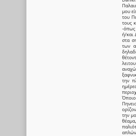
Παλαιά
μου εί
του Π
τους 
-όπως 
ή/και
στα σ
των α
δηλαδ
θέτοντ
λειτο
αναχώμ
ξαφνι
την π
ημέρες
περιο
Όποιο
Πηνε
ορίζον
την μ
θέαμα,
παλιό
απλών