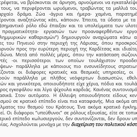
ρέφεται, να βρίσκονται σε άρνηση, αρνούμενοι να εγκαταλείψ
ς τους, να περιφέρονται ωρυόμενοι, τραβώντας τα μαλλιά του
ρχαίο δράμα. Ζώα -άγρια και ήμερα- χαμένα, παρατημ
έρονται αναζητώντας κάτι, κάποιον. Έπειτα, τα ύδατα με τα
 (σημαντικό ρόλο εδώ έπαιξαν και τα υπολείμματα των υλοτ
 πραγματικότητα- εργασιών των προαναφερθέντων εργ
ιπλημμυρικών καθαρισμών’’) δημιουργούν αναχώματα κάτω α
ες του Πηνειού στην περιοχή της Λάρισας, όπου προσκρού
υρνούν προς την ευρύτερη περιοχή της Καρδίτσας και ιδιαίτε
δώνα. Μετά από πολλές μέρες, όπου την κατάσταση σώζουν
ντές -οι περισσότεροι των οποίων τουλάχιστον προοδε
ήψεων- παράλληλα με κάποιους πιο ενσυνείδητους στρατιωτ
ίζονται οι διάφορες κρατικές και θεσμικές υπηρεσίες, οι 
ιρούν παράλληλα με πλήθος νεόφερτων διασωστών, εθελ
ών και γενικότερα, οποιουδήποτε είχε χέρια, πόδια και τουλ
έρος εγκεφάλου και λίγα ψίχουλα καρδιάς. Κανένας συντονισμό
ασικά. Στον αυτόματο. Η έλλειψη οποιουδήποτε είδους κεν
ασμού σε κρατικό επίπεδο είναι πια καταφανής. Μια ακόμα απ
έλματος του θεσμού του Κράτους. Ένα ακόμα κρατικό έγκλημ
εί. Οι διάφοροι ‘’υπεύθυνοι’’ σε ρόλους εξουσίας, είτε σε τοπικ
τρικό επίπεδο κωλυσιεργούν, δεν συντονίζονται, δεν δρουν υ
νίας. Ασχολούνται μονάχα με την
διαχείριση του πολιτικού κόστ