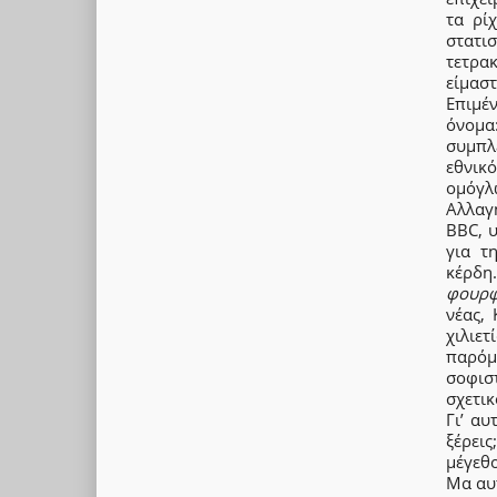
τα ρί
στατι
τετρακ
είμασ
Επιμέ
όνομα:
συμπλ
εθνικ
ομόγλ
Αλλαγ
BBC, υ
για τ
κέρδη
φουρφ
νέας, 
χιλιετ
παρόμ
σοφισ
σχετικ
Γι’ αυ
ξέρει
μέγεθο
Μα αυτ