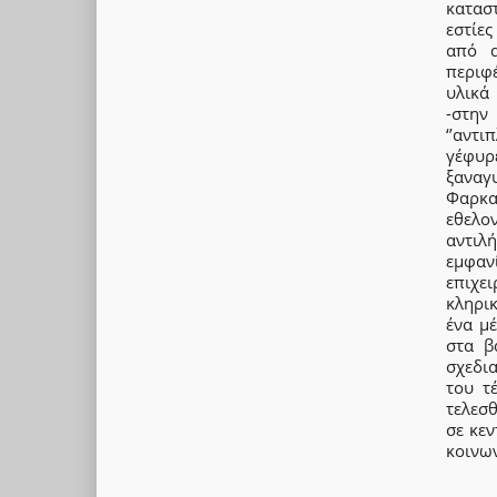
καταστ
εστίε
από α
περιφ
υλικά
-στην
‘’αντ
γέφυρ
ξαναγ
Φαρκα
εθελο
αντιλ
εμφαν
επιχε
κληρικ
ένα μ
στα β
σχεδι
του τ
τελεσθ
σε κεν
κοινω