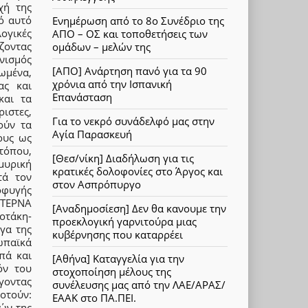
χή της
ό αυτό
Ενημέρωση από το 8ο Συνέδριο της
ογικές
ΑΠΟ – ΟΣ και τοποθετήσεις των
ζοντας
ομάδων – μελών της
νισμός
[ΑΠΟ] Ανάρτηση πανό για τα 90
ωμένα,
χρόνια από την Ισπανική
ας και
Επανάσταση
και τα
ριστες,
Για το νεκρό συνάδελφό μας στην
ούν τα
Αγία Παρασκευή
ους ως
όπου,
[Θεσ/νίκη] Διαδήλωση για τις
μυρική
κρατικές δολοφονίες στο Άργος και
τά τον
στον Ασπρόπυργο
ποφυγής
 ΤΕΡΝΑ
[Αναδημοσίεση] Δεν θα κανουμε την
οτάκη-
προεκλογική γαρνιτούρα μιας
γα της
κυβέρνησης που καταρρέει
ωπαϊκά
πά και
[Αθήνα] Καταγγελία για την
όν του
στοχοποίηση μέλους της
γοντας
συνέλευσης μας από την ΛΑΕ/ΑΡΑΣ/
οτούν:
ΕΑΑΚ στο ΠΑ.ΠΕΙ.
ών της