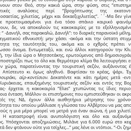
χνουν στον Θεό, στην κακιά ώρα, στην φύση, στις ‘’επιστημον
στικές αναλύσεις περί ‘’βροχόπτωσης της εκατοντα
οσαετίας, χιλιετίας, μέχρι και δεκαεξιχιλιετίας’’. ΄΄-Μα δεν γίν
τε προετοιμασμένοι για ένα τόσο σπάνιο καιρικό φαινόμενο
νουν, δε, να αποκαλούν τις κακοκαιρίες με το εξελληνισμέν
 ‘’ -Δανιήλ, σας παρακαλώ, Δανιήλ’’: το διαρκές παρανοϊκό μέλη
εγματικού εθνικιστή: μην χάσει -ακόμα και την ύστατη στιγμ
ότητα της ταυτότητάς του, ακόμα και ο εχθρός πρέπει ν
ωσσο όνομα. Εντωμεταξύ, και ενώ άλλοι κατηγορούν την Κλι
ή, την ίδια ώρα ο Μητσοτάκης, ερωτούμενος από δημοσιογρά
ποστηρίζει πως το όλο και θερμότερο κλίμα θα λειτουργήσει 
ην χώρα, παρατείνοντας την τουριστική σεζόν, αυξάνοντας έ
. Απίστευτο κι όμως αληθινό. Βαφτίσαν το κρέας, ψάρι. Έγ
ουράκι, αίρ-κοντίσιον
. Δεκαπέντε και κάτι ημέρες μετά -εντ
Κυριάκειας, επαυξημένης τουριστικής σεζόν και εντός της Βο
ίας- έρχεται η κακοκαιρία ‘’Elias’’ χτυπώντας τις ίδιες περι
οια ένταση. Μάλλον οι επιστήμονες που εμπιστεύθηκαν οι ακρο
τές της ΝΔ, έχουν άλλα αισθητήρια μέτρησης του χρόνο
ότητα του οποίου μάλλιασε η γλώσσα του Αλβέρτου να μας απο
τούς η μια μέρα μπορεί να μετρά για έναν αιώνα, ή μια χιλιετ
ς; Η καταστροφή είναι ανυπολόγιστη και όλο και αυξανόμ
ς. Υπόσχονται αποζημιώσεις. Μιλάνε για 6.000 ευρώ στο κεφά
ά δεν φτάνουν ούτε για τσίχλες...’’ μας λένε οι ντόπιοι. ‘’-Οι ζημ