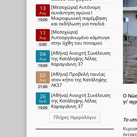
[Μεσοχώρα] Αυτόνομη
13
συνάντηση αγώνα Ι
Αυγ
Μικροφωνική παρέμβαση
19:00
και εκδήλωση για παιδιά
[Μεσοχώρα]
11
Αυτοοργανωμένο κάμπινγκ
Αυγ
στην όχθη του ποταμού
0:00
[Αθήνα] Ανοιχτή Συνέλευση
04
της Κατάληψης Λέλας
Αυγ
Καραγιάννη 37
19:00
[Αθήνα] Προβολή ταινίας
02
στον κήπο της Κατάληψης
Αυγ
ΛΚ37
21:00
[Αθήνα] Ανοιχτή Συνέλευση
26
Ο Νώε,
της Κατάληψης Λέλας
γι’ αγ
Ιουλ
Καραγιάννη 37
19:00
Πλήρες Ημερολόγιο
Το ιστ
Κυρια
έκτακ