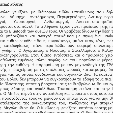
ιτικό κόστος
νάλια γεμίζουν με διάφορων ειδών υπεύθυνους που δη
υνοι. Δήμαρχοι, Αντιδήμαρχοι, Περιφερειάρχες, Αντιπεριφερει
γοί, Υφυπουργοί, Ανθυπουργοί, Αντι-επι-υπο-προϊστ
έρονται στα πάνελ. Τα τηλέφωνα έχουν γίνει προέκταση της π
αι τα Bluetooth των αυτιών τους. Οι γραβάτες δίνουν την θέση 
αλ μπλουζάκια και ανοιχτά πουκάμισα με σηκωμένα μανίκ
ια ευθυνών κάθε είδους -πινγκ/πονγκ, μπάντμιτον, τένις, ενί
ς κατεδαφίσεως- πάνε πέρα-δώθε, σαν εκκρεμή υπνωτισμ
ς γνώμης. Ο Αγοραστός, ο Νούσιας, ο Σακελλαρίου, ο Καλογ
κατηγορούνται. Στον θίασο εντάσσεται και ο ‘’μοιραίος χειρι
αθώντας εμμέσως -πλην σαφώς- να του φορτώσουν μέρος
ηρη την ευθύνη. Η παρομοίωση με τον μηχανοδηγό της ΤΡ
νής, η διαχείριση με τις υπόλοιπες φυσικές καταστροφές, όπ
ιές -με τις οποίες συνδέονται και οργανικά- ίδια. Τα καμέν
 του Βόλου δεν μπορούν να συγκρατήσουν τα εδάφη τους πια, 
ία βλάστησης, οπότε η βροχοπτώσεις τα διαβρώνουν, δημιουρ
ρρους λάσπης και ογκόλιθων. Ταυτόσημη εικόνα και στην 
α. Ο Μπέος περνά στην αντεπίθεση και ωρύεται στους κατοίκο
, προστάζοντας τους να μείνουν στα σπίτια τους για να μην β
οτελέσματα της ανικανότητάς του, τονίζοντας την ατομικ
. Μεγάλη ιδιοφυία. Ο Κικίλιας εμφανίζεται κατόπιν εορτής μ
ρησιακό γιλέκο με το εθνόσημο στην καρδιά. Ο Βορίδης και ο