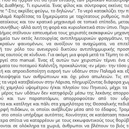
ς Διαθήκης. Τι ειρωνεία. Ένας φίλος και σύντροφος εκείνες τι
πε ‘’-Στις ακρίδες φεύγω, το δηλώνω’’. Το νερό κατακλύζει την 
αλαμά Καρδίτσας τα ξημερώματα με ταχύτατους ρυθμούς, πιά
κατοίκους και τον κρατικό μηχανισμό σε τοπικό επίπεδο, μετα
συνήθως- αλλά αυτή τη φορά και κυριολεκτικά στον ύπνο. Περ
 Δήμος στέλνουν εσπευσμένα τους χειριστές εκσκαφικών μηχαν
ημεία των εκτός λειτουργίας αντιπλημμυρικών φραγμάτων, τ
κραίων φαινομένων, να ανοίξουν τα αναχώματα, να επιτε
ή τον ρόλο του ανενεργού δικτύου αντιπλημμυρικής προστ
ας εαυτούς σε κίνδυνο. Για ακόμη μια φορά μετά τα Τέμπη το 
υργεί στο manual. Ένας εξ αυτών των χειριστών τέμνει ένα 
ατα του ποταμού Καλέντζη, προκαλώντας -εν μέρει- την τόσο 
κή και απροειδοποίητη εισροή των υδάτων στον Παλαμά και εξ
λειοψηφία των ανθρώπινων και όχι μόνο απωλειών. Τις επ
 τα νερά κατεβαίνουν στην Λάρισα, πλημυρίζοντας διάφορα χω
χές χαμηλού υψομέτρου ή/και πλησίον του Πηνειού, μέχρι τα 
 μέρος των υδάτων δεν κατηφόριζε μέσω της λεκάνης απορρο
ιού και των παραποτάμων, απορροφούταν από τον υδρ
τα και κατέληγε και πάλι στα χαμηλότερα της Θεσσαλικής πεδι
ορφή πιδάκων, οι οποίοι ανέβλυζαν μέσα από το έδαφος. Τρομ
 στο οποίο υπήρξαμε αυτόπτες. Κοινότητες σε κατάσταση πανι
τερα σπίτια να καταρρέουν με τους εκκωφαντικούς τους θορύβ
ονται σε ολόκληρα τα χωριά, άνθρωποι να βλέπουν το βιός τ