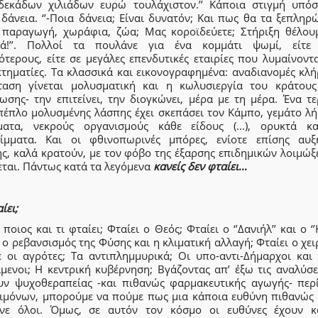
 δεκάδων χιλιάδων ευρώ τουλάχιστον.’’ Κάποια στιγμή υπόσ
δάνεια. ‘’-Ποια δάνεια; Είναι δυνατόν; Και πως θα τα ξεπλη
 παραγωγή, χωράφια, ζώα; Μας κοροϊδεύετε; Στήριξη θέλουμ
κά!’’. Πολλοί τα πουλάνε για ένα κομμάτι ψωμί, είτε
τερους, είτε σε μεγάλες επενδυτικές εταιρίες που λυμαίνοντ
κτηματίες. Τα κλασσικά και εικονογραφημένα: αναδιανομές κλή
ταση γίνεται μολυσματική και η κωλυσιεργία του κράτους
ωσης- την επιτείνει, την διογκώνει, μέρα με τη μέρα. Ένα τε
πέπλο μολυσμένης λάσπης έχει σκεπάσει τον Κάμπο, γεμάτο λή
ματα, νεκρούς οργανισμούς κάθε είδους (...), ορυκτά κα
ίμματα. Και οι φθινοπωρινές μπόρες, ενίοτε επίσης αυξ
ης, καλά κρατούν, με τον φόβο της έξαρσης επιδημικών λοιμώξ
εται. Πάντως κατά τα λεγόμενα
κανείς δεν φταίει
...
ίει;
 ποιος και τι φταίει; Φταίει ο Θεός; Φταίει ο ‘’Δανιήλ’’ και ο ‘’Η
 ο ρεβανσισμός της Φύσης και η κλιματική αλλαγή; Φταίει ο χει
ε οι αγρότες; Τα αντιπλημμυρικά; Οι υπο-αντι-Δήμαρχοι και 
άμενοι; Η κεντρική κυβέρνηση; Βγάζοντας απ’ έξω τις αναλύσε
υν ψυχοθεραπείας -και πιθανώς φαρμακευτικής αγωγής- περ
αιμόνων, μπορούμε να πούμε πως μια κάποια ευθύνη πιθανώς 
νε όλοι. Όμως, σε αυτόν τον κόσμο οι ευθύνες έχουν κ