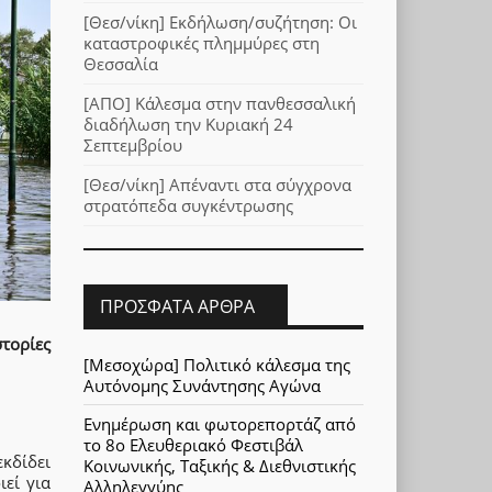
[Θεσ/νίκη] Εκδήλωση/συζήτηση: Οι
καταστροφικές πλημμύρες στη
Θεσσαλία
[ΑΠΟ] Κάλεσμα στην πανθεσσαλική
διαδήλωση την Κυριακή 24
Σεπτεμβρίου
[Θεσ/νίκη] Απέναντι στα σύγχρονα
στρατόπεδα συγκέντρωσης
ΠΡΌΣΦΑΤΑ ΆΡΘΡΑ
στορίες
[Μεσοχώρα] Πολιτικό κάλεσμα της
Αυτόνομης Συνάντησης Αγώνα
Ενημέρωση και φωτορεπορτάζ από
το 8ο Ελευθεριακό Φεστιβάλ
κδίδει
Κοινωνικής, Ταξικής & Διεθνιστικής
εί για
Αλληλεγγύης