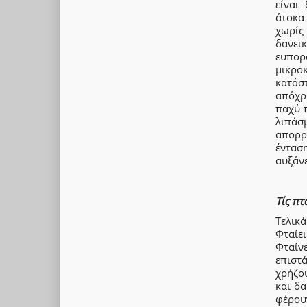
είναι
άτοκα 
χωρίς
δανει
ευπορό
μικρο
κατάσ
απόχρ
παχύ 
λιπάσ
απορρ
έντασ
αυξάν
Τίς πτα
Τελικά
Φταίει
Φταίν
επιστ
χρήζο
και δ
φέρου