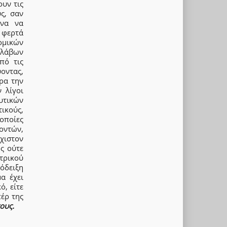
ουν τις
ς, σαν
ένα να
 φερτά
ομικών
ολάβων
πό τις
οντας,
ρα την
 λίγοι
υτικών
ικούς,
οποίες
οντών,
άχιστον
ς ούτε
τρικού
όδειξη
α έχει
ό, είτε
πέρ της
ους.