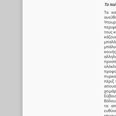
Το πολ
Τα κα
ανεύθ
Υπουρ
περιφ
τους κ
κάζου
μπαλάκ
μπάλε
κοινή
αλληλο
προσπ
ολόκλ
προφα
πυρκαγ
πέριξ
απουσ
χειμά
Εύβοι
Βόλου
τα απ
ευθύνη
επιχει