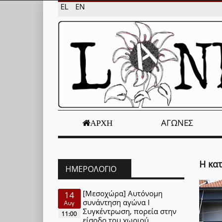
EL
EN
ΑΓΏΝΕΣ
ΑΡΧΉ
Η κα
ΗΜΕΡΟΛΌΓΙΟ
[Μεσοχώρα] Αυτόνομη
14
συνάντηση αγώνα Ι
Αυγ
Συγκέντρωση, πορεία στην
11:00
είσοδο του χωριού