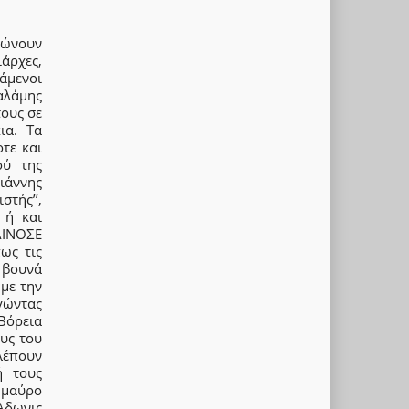
λώνουν
άρχες,
άμενοι
αλάμης
τους σε
ια. Τα
οτε και
ού της
ιάννης
στής’’,
 ή και
ΑΙΝΟΣΕ
ως τις
α βουνά
με την
γώντας
Βόρεια
υς του
λέπουν
ή τους
ε μαύρο
 Άδωνις