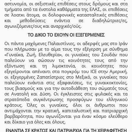
αστυνομία, οι σεξιστικές επιθέσεις στους δρόμους και στα
τμήματα από τα ένστολα καθάρματα της ΕΛΑΣ, οι επιθέσεις
σε λοατκι άτομα, οι δολοφονικές κατασταλτικές επιθέσεις
και μεθοδεύσεις ενάντια σε διαδηλώτριες/ες,
αγωνιζόμενες/ους και αναρχικές/ούς.
ΤΟ ΔΙΚΙΟ ΤΟ ΕΧΟΥΝ ΟΙ ΕΞΕΓΕΡΜΕΝΕΣ
Οι πάντα μαχόμενες Παλαιστίνιες, οι αδερφές μας στο Ιράν
που πλήρωσαν με το αίμα τους την εξέγερση με σύνθημα
«Γυναίκα, Ζωή, Ελευθερία», οι γυναίκες του Σουδάν που
παλεύουν να σώσουν τις κοινότητες τους από την
εξόντωση και τη λιμοκτονία, οι κοινότητες που
εξεγείρονται απέναντι στα πογκρόμ του ICE στην Αμερική,
οι εξεγερμένες Ζαπατίστριες στο Μεξικό, οι γυναίκες που
παλεύουν ενάντια στις εξαφανίσεις, τις γυναικοκτονίες,
τους βιασμούς και για την αυτοδιάθεση του σώματός τους
σε Ανατολή και Δύση. Οι έγκλειστες στις φυλακές και τα
στρατόπεδα συγκέντρωσης προσφύγων του ελληνικού
κράτους. Όλες οι γυναίκες, όλοι οι άνθρωποι που
αντιμάχονται την κρατική, καπιταλιστική και πατριαρχική
βαρβαρότητα, που αγωνίζονται για έναν κόσμο ελεύθερο
και δίκαιο για όλες και όλους.
ΕΝΑΝΤΙΑ ΣΕ ΚΡΑΤΟΣ ΚΑΙ ΠΑΤΡΙΑΡΧΙΑ ΓΙΑ ΤΗ ΧΕΙΡΑΦΕΤΗΣΗ