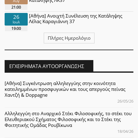
Κατάληψης ΛΚ37
Αυγ
21:00
[Αθήνα] Ανοιχτή Συνέλευση της Κατάληψης
26
Λέλας Καραγιάννη 37
Ιουλ
19:00
Πλήρες Ημερολόγιο
ΕΓΧΕΙΡΉΜΑΤΑ ΑΥΤΟΟΡΓΆΝΩΣΗΣ
[Αθήνα] Συγκέντρωση αλληλεγγύης στην κοινότητα
κατειλημμένων προσφυγικών και τους απεργούς πείνας
Χαντζή & Doppagne
26/05/26
Αλληλεγγύη στο Αναρχικό Στέκι Φιλοσοφικής, το στέκι του
Ελευθεριακού Σχήματος Φιλοσοφικής και το Στέκι της
Φοιτητικής Ομάδας Ρουβίκωνα
18/04/26