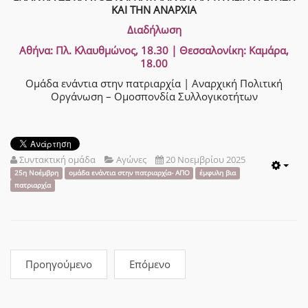
ΚΑΙ ΤΗΝ ΑΝΑΡΧΙΑ
Διαδήλωση
Αθήνα: Πλ. Κλαυθμώνος, 18.30 | Θεσσαλονίκη: Καμάρα,
18.00
Ομάδα ενάντια στην πατριαρχία | Αναρχική Πολιτική
Οργάνωση – Ομοσπονδία Συλλογικοτήτων
Συντακτική ομάδα
Αγώνες
20 Νοεμβρίου 2025
Emp
25η Νοέμβρη
ομάδα ενάντια στην πατριαρχία- ΑΠΟ
έμφυλη βια
πατριαρχία
Προηγούμενο
Επόμενο