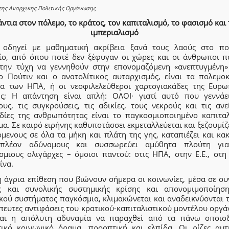
της Αναρχικης Πολιτικής Οργάνωσης
άντια στον πόλεμο, το κράτος, τον καπιταλισμό, το φασισμό και 
ιμπεριαλισμό
 οδηγεί με μαθηματική ακρίβεια ξανά τους λαούς στο πο
ίο, από όπου ποτέ δεν ξέφυγαν οι χώρες και οι άνθρωποι π
 την τύχη να γεννηθούν στην επονομαζόμενη «ανεπτυγμένη»
 ο Πούτιν και ο ανατολίτικος αυταρχισμός, είναι τα πολεμο
ια των ΗΠΑ, ή οι νεοφιλελεύθεροι χαρτογιακάδες της Ευρω
ς; Η απάντηση είναι απλή: ΟΛΟΙ∙ γιατί αυτό που γεννάε
ους, τις συγκρούσεις, τις αδικίες, τους νεκρούς και τις ανε
δίες της ανθρωπότητας είναι το παγκοσμιοποιημένο καπιταλ
α. Σε καιρό ειρήνης καθυποτάσσει εκμεταλλεύεται και ξεζουμίζ
μενους σε όλα τα μήκη και πλάτη της γης, καταπιέζει και κα
πλέον αδύναμους και συσσωρεύει αμύθητα πλούτη γι
σμιους ολιγάρχες – όμοιοι παντού: στις ΗΠΑ, στην Ε.Ε., στη
ίνα.
η άγρια επίθεση που βιώνουν σήμερα οι κοινωνίες, μέσα σε συ
ς και συνολικής συστημικής κρίσης και απονομιμοποίησ
κού συστήματος παγκόσμια, κλιμακώνεται και αναδεικνύονται 
πευτες αντιφάσεις του κρατικού-καπιταλιστικού μοντέλου οργά
αι η απόλυτη αδυναμία να παραχθεί από τα πάνω οποιο
τικό κοινωνικό όραμα, προοπτική και ελπίδα. Οι ρίζες αυτ