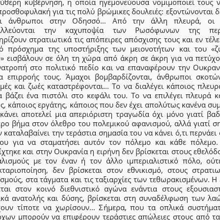
εύθερη κυβέρνηση, η οποία ηγεμονεύουσα νομιμοποιεί τους ν
προσθοφυλακή για τις πολύ βρώμικες δουλειές: εξοντώνονται δ
οι άνθρωποι στην Οδησσό… Από την άλλη πλευρά, οι 
ταλλεύονται την καχυποψία των Ρωσόφωνων της περι
ρίζουν στρατιωτικά τις απόπειρες απόσχισης τους και εν τέλε
ό πρόσχημα της υποστήριξης των μειονοτήτων και του «ζ
» εισβάλουν σε όλη τη χώρα από άκρη σε άκρη για να πετύχο
νατροπή στο πολιτικό πεδίο και να επαναφέρουν την Ουκραν
α επιρροής τους. Άμαχοι βομβαρδίζονται, άνθρωποι σκοτών
μές και ζωές καταστρέφονται… Το να διαλέγει κάποιος πλευρά
α βάζει ένα πιστόλι στο κεφάλι του. Το να επιλέγει πλευρά κ
ς, κάποιος εργάτης, κάποιος που δεν έχει απολύτως κανένα συ
κάνει αποτελεί μια απεριόριστη τραγωδία όχι μόνο γιατί βαδ
ερο βήμα στον όλεθρο του πολεμικού αφανισμού, αλλά γιατί ση
ν καταλαβαίνει την τεράστια σημασία του να κάνει ό,τι περνάει
του για να σταματήσει αυτόν τον πόλεμο και κάθε πόλεμο
χτηκε και στην Ουκρανία η ειρήνη δεν βρίσκεται στους εθελό
αλισμούς με τον έναν ή τον άλλο ιμπεριαλιστικό πόλο, ούτ
κταριοποίηση, δεν βρίσκεται στον εθνικισμό, στους στρατιω
σμούς, στα τάγματα και τις ταξιαρχίες των τεθωρακισμένων. Η
εται στον κοινό διεθνιστικό αγώνα ενάντια στους εξουσιαστ
ικά ανατολής και δύσης, βρίσκεται στη συναδέλφωση των λα
χουν τίποτε να χωρίσουν… Σήμερα, που τα οπλικά συστήμα
ρχων μπορούν να επιφέρουν τεράστιες απώλειες στους από τα