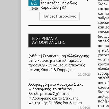
της Κατάληψης Λέλας
διαρκ
Ιουλ
Καραγιάννη 37
καταπ
19:00
και ε
Πλήρες Ημερολόγιο
ανθρώ
κοινω
καπιτ
κοινω
διαιώ
ΕΓΧΕΙΡΉΜΑΤΑ
αποτε
ΑΥΤΟΟΡΓΆΝΩΣΗΣ
αποσύ
η πολ
χρεοκ
[Αθήνα] Συγκέντρωση αλληλεγγύης
Αυτή 
στην κοινότητα κατειλημμένων
κράτου
προσφυγικών και τους απεργούς
ολοκ
πείνας Χαντζή & Doppagne
ενδοϊ
26/05/26
απειλή
αντιφ
Αλληλεγγύη στο Αναρχικό Στέκι
καλύτ
Φιλοσοφικής, το στέκι του
διαμο
Ελευθεριακού Σχήματος
άπλωμ
Φιλοσοφικής και το Στέκι της
πολέμο
Φοιτητικής Ομάδας Ρουβίκωνα
του λ
18/04/26