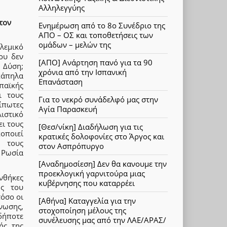
Αλληλεγγύης
τον
Ενημέρωση από το 8ο Συνέδριο της
ΑΠΟ – ΟΣ και τοποθετήσεις των
ομάδων – μελών της
λεμικό
ου δεν
[ΑΠΟ] Ανάρτηση πανό για τα 90
 Δύση;
χρόνια από την Ισπανική
κάπηλα
Επανάσταση
παϊκής
ι τους
Για το νεκρό συνάδελφό μας στην
ίπωτες
Αγία Παρασκευή
ιστικό
ει τους
[Θεσ/νίκη] Διαδήλωση για τις
κοποιεί
κρατικές δολοφονίες στο Άργος και
α τους
στον Ασπρόπυργο
 Ρωσία
[Αναδημοσίεση] Δεν θα κανουμε την
προεκλογική γαρνιτούρα μιας
νθήκες
κυβέρνησης που καταρρέει
ης του
τόσο οι
[Αθήνα] Καταγγελία για την
νωσης,
στοχοποίηση μέλους της
δήποτε
συνέλευσης μας από την ΛΑΕ/ΑΡΑΣ/
ής της