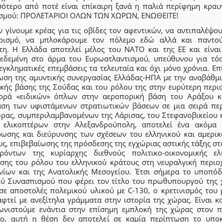
σότερο από ποτέ είναι επίκαιρη ξανά η παλιά περίφημη κραυ
ισμού: ΠΡΟΛΕΤΑΡΙΟΙ ΟΛΩΝ ΤΩΝ ΧΩΡΩΝ, ΕΝΩΘΕΙΤΕ!
 γίνουμε κρέας για τις οβίδες τον αφεντικών, να αντιπαλέψο
αρισμό, να μπλοκάρουμε τον πόλεμο εδώ αλλά και παντο
τη. Η Ελλάδα αποτελεί μέλος του ΝΑΤΟ και της ΕΕ και είναι
εδεμένη στο άρμα του Ευρωατλαντισμού, υπεύθυνου για τόσ
εγκληματικές επεμβάσεις τα τελευταία και όχι μόνο χρόνια. Επ
ωση της αμυντικής συνεργασίας Ελλάδας-ΗΠΑ με την αναβάθμι
κής βάσης της Σούδας και του ρόλου της στην ευρύτερη περιο
ορά «ειδικών» όπλων στην αεροπορική βάση του Αράξου κ
αση των υφιστάμενων στρατιωτικών βάσεων σε μια σειρά πε
ώρας, συμπεριλαμβανομένων της Λάρισας, του Στεφανοβικείου κ
 ελικοπτέρων στην Αλεξανδρούπολη, αποτελεί ένα ακόμα 
ρωσης και διεύρυνσης των σχέσεων του ελληνικού και αμερικ
ς, επιβεβαίωσης της πρόσδεσης της εγχώριας αστικής τάξης σ
ρόντων της κυρίαρχης διεθνούς πολιτικο-οικονομικής ελ
υσης του ρόλου του ελληνικού κράτους στη νευραλγική περιο
νίων και της Ανατολικής Μεσογείου. Έτσι σήμερα το υποπόδ
ού Συνασπισμού που φέρει τον τίτλο του πρωθυπουργού της 
ησε αποστολές πολεμικού υλικού με C-130, ο κρετινισμός του 
αφτεί με ανεξίτηλα γράμματα στην ιστορία της χώρας. Είναι κ
ωνιστούμε ενάντια στην επίσημη εμπλοκή της χώρας στον π
ο, αυτή η θέση δεν αποτελεί σε καμία περίπτωση το υποκ