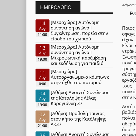
Κείμενο 
ΗΜΕΡΟΛΌΓΙΟ
Εν
[Μεσοχώρα] Αυτόνομη
14
συνάντηση αγώνα Ι
Ποιος
Αυγ
Συγκέντρωση, πορεία στην
σφαγε
11:00
είσοδο του χωριού
είχαν
Είναι
[Μεσοχώρα] Αυτόνομη
13
γεράκ
συνάντηση αγώνα Ι
Αυγ
Ένωση
Μικροφωνική παρέμβαση
19:00
πολέμ
και εκδήλωση για παιδιά
τραγω
[Μεσοχώρα]
11
σύστημ
Αυτοοργανωμένο κάμπινγκ
Αυγ
εργαζό
στην όχθη του ποταμού
0:00
τους 
παγκό
[Αθήνα] Ανοιχτή Συνέλευση
04
στην Κ
της Κατάληψης Λέλας
Αυγ
Καραγιάννη 37
19:00
Αυτή 
βαθιά
[Αθήνα] Προβολή ταινίας
02
πολιτι
στον κήπο της Κατάληψης
Αυγ
αθερά
ΛΚ37
21:00
όσο κ
[Αθήνα] Ανοιχτή Συνέλευση
26
συνεκ