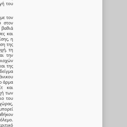
γή του
υμε τον
ύ στον
 βαθιά
ες και
ίσης, η
ση της
χή, τη
αι την
ριοχών
αι της
δείγμα
άνικου
το άρμα
ίτ και
χή των
ιο του
χώρας,
μπορεί
αθήκον
όλεμο.
ριτικό