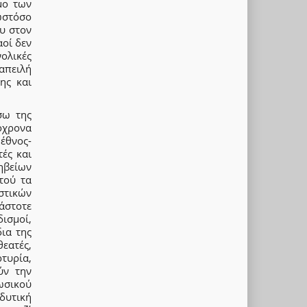
μο των
ωστόσο
ου στον
αοί δεν
ολικές
απειλή
ης και
σω της
τόχρονα
έθνος-
ές και
ηβείων
τού τα
στικών
άστοτε
ισμοί,
δια της
θεατές,
τυρία,
ύν την
ωσικού
δυτική