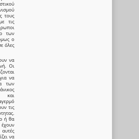
στικού
νισμού
ς τους
με τις
θρωποι
ίο των
όμως ο
σε όλες
ουν να
νή. Οι
ζονται
για να
τα των
νικος
κή και
αγερμό
υν τις
τητας.
ο ή θα
 έχουν
 αυτές
ίζει να