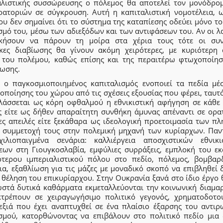
αλιστικής συσσώρευσης ο πόλεμος θα αποτελεί τον μονόδρο
ρατοριών σε σύγκρουση. Αυτή η καπιταλιστική νομοτέλεια, 
υ δεν σημαίνει ότι το σύστημα της καταπίεσης οδεύει μόνο τ
μό του, μέσω των αδιεξόδων και των αντιφάσεων του. Αν οι λ
ικήσουν να πάρουν τη μοίρα στα χέρια τους τότε οι συν
κες διαβίωσης θα γίνουν ακόμη χειρότερες, με κυριότερη 
 του πολέμου, καθώς επίσης και της περαιτέρω φτωχοποίησ
ίωσης.
 ο παγκοσμιοποιημένος καπιταλισμός ενοποιεί τα πεδία μέ
οποίησης του χώρου από τις σχέσεις εξουσίας που φέρει, ταυ
λάσσεται ως κόρη οφθαλμού η εθνικιστική αφήγηση σε κάθε 
ς είτε ως δήθεν απαραίτητη συνθήκη άμυνας απέναντι σε ορατ
ες απειλές είτε ξεκάθαρα ως ιδεολογική προετοιμασία των πλ
η συμμετοχή τους στην πολεμική μηχανή των κυρίαρχων. Παν
χιλιοπαιγμένα σενάρια: καλλιέργεια αποσχιστικών εθνικι
εων στη Γιουγκοσλαβία, εμφύλιες συρράξεις, εμπλοκή του εκ
ότερου ιμπεριαλιστικού πόλου στο πεδίο, πόλεμος, βομβαρδ
α, εξαθλίωση για τις μάζες με μοναδικό σκοπό να επιβληθεί 
 θέληση του επικυρίαρχου. Στην Ουκρανία ξανά στο ίδιο έργο 
ωστά δυτικά καθάρματα εκμεταλλεύονται την κοινωνική διαμαρ
κτρέπουν σε χειραγωγήσιμο πολιτικό γεγονός, χρηματοδοτο
εξιά που έχει αναπτυχθεί σε ένα πλαίσιο έξαρσης του αντιρ
ισμού, κατορθώνοντας να επιβάλουν στο πολιτικό πεδίο μια 