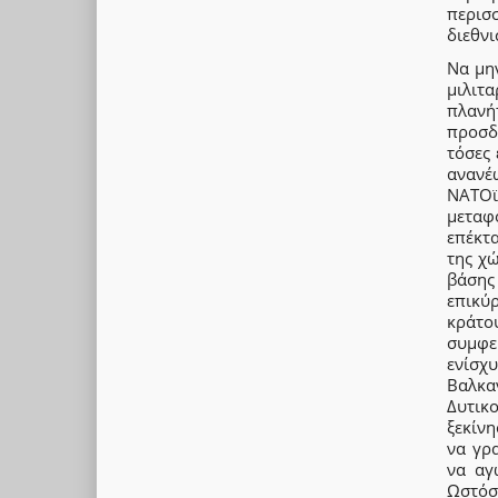
περισ
διεθν
Να μην
μιλιτ
πλανή
προσδ
τόσες 
ανανέ
ΝΑΤΟϊ
μεταφ
επέκτ
της χ
βάσης
επικύ
κράτου
συμφε
ενίσχ
Βαλκα
Δυτικ
ξεκίν
να γρ
να αγ
Ωστόσ