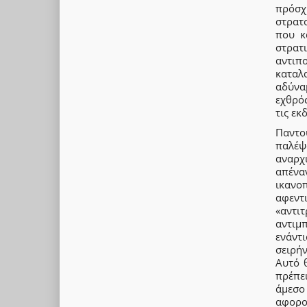
πρόσχ
στρατ
που κ
στρατ
αντιπ
καταλ
αδύνα
εχθρός
τις εκ
Παντο
παλέψ
αναρχ
απένα
ικανο
αφεν
«αντι
αντιμ
ενάντ
σειρή
Αυτό 
πρέπε
άμεσο
αφορού