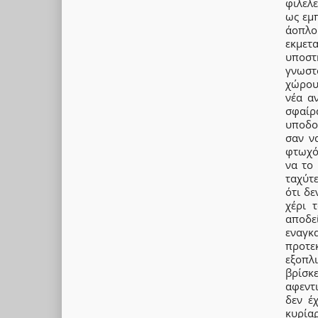
φιλελ
ως εμ
άοπλ
εκμε
υποστη
γνωστ
χώρου
νέα α
σφαίρ
υποδο
σαν ν
φτωχό
να το 
ταχύτ
ότι δε
χέρι 
αποδεί
εναγκ
προτε
εξοπλι
βρίσκ
αφεντ
δεν έ
κυρία