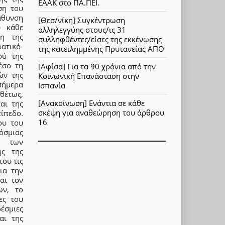
ΕΑΑΚ στο ΠΑ.ΠΕΙ.
ση του
άθυνση
[Θεσ/νίκη] Συγκέντρωση
υ κάθε
αλληλεγγύης στους/ις 31
ξη της
συλληφθέντες/είσες της εκκένωσης
ατικό-
της κατειλημμένης Πρυτανείας ΑΠΘ
ού της
έσο τη
[Αφίσα] Για τα 90 χρόνια από την
ών της
Κοινωνική Επανάσταση στην
σήμερα
Ισπανία
θέτως,
[Ανακοίνωση] Ενάντια σε κάθε
αι της
σκέψη για αναθεώρηση του άρθρου
ίπεδο.
16
ου του
κόσμιας
ς των
ης της
του τις
ια την
αι τον
ων, το
ες του
δέσμιες
αι της