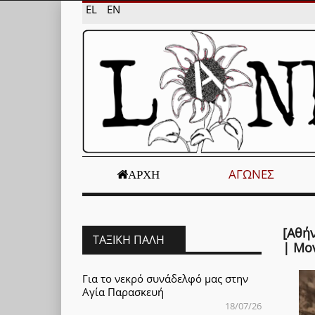
EL
EN
ΑΓΏΝΕΣ
ΑΡΧΉ
[Αθήν
ΤΑΞΙΚΉ ΠΆΛΗ
| Μο
Για το νεκρό συνάδελφό μας στην
Αγία Παρασκευή
18/07/26