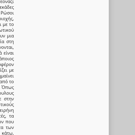
εοναζί
εκάδες
Ρώσοι
οχής,
ι με το
ωτικού
υν μια
ία στη
ονται,
 είναι
άποιος
μφέρον
ίζει με
μαίνει
 από το
. Όπως
δουλους
ε στην
τικούς
 ειρήνη
ές, τα
ών που
τα των
 κάτω,