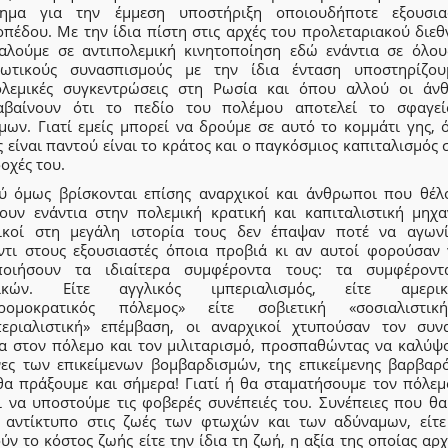
ημα για την έμμεση υποστήριξη οποιουδήποτε εξουσια
οπέδου. Με την ίδια πίστη στις αρχές του προλεταριακού διεθ
αλούμε σε αντιπολεμική κινητοποίηση εδώ ενάντια σε όλου
ιωτικούς συνασπισμούς με την ίδια ένταση υποστηρίζου
ολεμικές συγκεντρώσεις στη Ρωσία και όπου αλλού οι άν
αβαίνουν ότι το πεδίο του πολέμου αποτελεί το σφαγε
μων. Γιατί εμείς μπορεί να δρούμε σε αυτό το κομμάτι γης, 
 είναι παντού είναι το κράτος και ο παγκόσμιος καπιταλισμός 
δοχές του.
ύ όμως βρίσκονται επίσης αναρχικοί και άνθρωποι που θέλ
ουν ενάντια στην πολεμική κρατική και καπιταλιστική μηχα
ικοί στη μεγάλη ιστορία τους δεν έπαψαν ποτέ να αγωνί
ντι στους εξουσιαστές όποια προβιά κι αν αυτοί φορούσαν 
ποιήσουν τα ιδιαίτερα συμφέροντα τους: τα συμφέρον
τικών. Είτε αγγλικός ιμπεριαλισμός, είτε αμερικά
τρομοκρατικός πόλεμος» είτε σοβιετική «σοσιαλιστι
περιαλιστική» επέμβαση, οι αναρχικοί χτυπούσαν τον συν
ια στον πόλεμο και τον μιλιταρισμό, προσπαθώντας να καλύψο
νες των επικείμενων βομβαρδισμών, της επικείμενης βαρβαρό
θα πράξουμε και σήμερα! Γιατί ή θα σταματήσουμε τον πόλεμ
ι να υποστούμε τις φοβερές συνέπειές του. Συνέπειες που θα
 αντίκτυπο στις ζωές των φτωχών και των αδύναμων, είτε
ν το κόστος ζωής είτε την ίδια τη ζωή, η αξία της οποίας αρχ