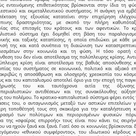
ώς εντεινόμενης επιθετικότητας βρίσκονται στην ίδια τη φύ
ιεστικού και εκμεταλλευτικού συστήματος. Η ανάγκη για εμβ
πέκταση της εξουσίας κατατείνει στην επιχείρηση ελέγχο
πινης δραστηριότητας, με σκοπό την πλήρη καθυπότα
νίας στις επιταγές του κράτους και των αφεντικών. Το κρ
αλιστικό σύστημα έχει δομηθεί στη βάση του παραλογισμ
νικής και ταξικής καταπίεσης, η οποία επιδιώκει με κάθε μ
νισή της και κατά συνέπεια τη διαιώνιση των καταστρεπτικ
λεσμάτων στην κοινωνία και τη φύση. Η τόσο ορατή 
νθεση του δεν είναι αποτέλεσμα της πολύπλευρης κρίσης. Αντι
ύπλευρη κρίση είναι αποτέλεσμα της βαθιάς αποσύνθεσης κ
οπίας του συστήματος σε κοινωνικό, πολιτικό και αξιακό επ
ακριβώς η αποσάθρωση και ολοσχερής χρεοκοπία του κόσμ
ς και του καπιταλισμού αποτελεί όριο για την εποχή της παγ
λήρωσής του και ταυτόχρονα αιτία της όξυνση
μπεριαλιστικών αντιθέσεων και της συνακόλουθης αύξησ
ς του πολέμου. Το κρατικο-καπιταλιστικό σύστημα φέρει εντός 
άσεις του, ο ανταγωνισμός μεταξύ των αστικών επιτελείων γ
ερη τοποθέτησή τους στη σκακιέρα για την καταλήστευση κ
ιρασμό των πολύτιμων και περιορισμένων φυσικών πόρ
α της «σφαίρας επιρροής» τους είναι που κάνει τις σειρήν
υ να ηχούν ξανά και ξανά. Γιατί όσο οι κοινωνίες βρίσκονται 
εγόμενου «εθνικού συμφέροντος», του ιδιωτικού κέρδους κ