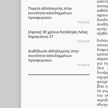
καπιτ
αυτοκ
Πορεία αλληλεγγύης στην
καθόλο
κοινότητα κατειλημμένων
αφανισ
προσφυγικών
διεκδ
16/04/26
συνθή
αυτήν
[Αφίσα] 38 χρόνια Κατάληψη Λελας
εξαθλ
Καραγιάννη 37
Ενόσω
07/04/26
αποικι
διαφυ
Διαδήλωση αλληλεγγύης στην
κράτο
κοινότητα κατειλημμένων
αόρατ
προσφυγικών
για τ
01/04/26
ίδια 
δυνάμ
ισχυρ
φτώχει
βίας η
τα γν
την ε
ακροδ
εθνικ