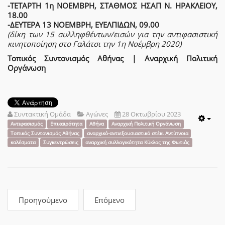
-ΤΕΤΑΡΤΗ 1η ΝΟΕΜΒΡΗ, ΣΤΑΘΜΟΣ ΗΣΑΠ Ν. ΗΡΑΚΛΕΙΟΥ,
18.00
-ΔΕΥΤΕΡΑ 13 ΝΟΕΜΒΡΗ, ΕΥΕΛΠΙΔΩΝ, 09.00
(δίκη των 15 συλληφθέντων/εισών για την αντιφασιστική
κινητοποίηση στο Γαλάτσι την 1η Νοέμβρη 2020)
Τοπικός Συντονισμός Αθήνας | Αναρχική Πολιτική
Οργάνωση
Συντακτική Ομάδα
Αγώνες
28 Οκτωβρίου 2023
Emp
Αντιφασισμός
Επικαιρότητα
Αθήνα
Αναρχική Πολιτική Οργάνωση
Τοπικός Συντονισμός Αθήνας
αναρχικό-αντιεξουσιαστικό στέκι Αντίπνοια
καλέσματα
Συγκεντρώσεις
αναρχική συλλογικότητα Κύκλος της Φωτιάς
Προηγούμενο
Επόμενο