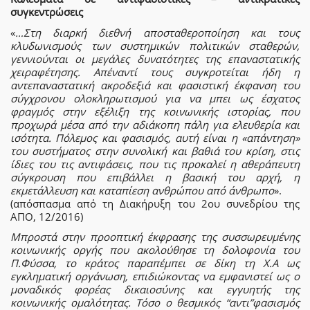
συγκεντρώσεις
«
…Στη διαρκή διεθνή αποσταθεροποίηση και τους
κλυδωνισμούς των συστημικών πολιτικών σταθερών,
γεννιούνται οι μεγάλες δυνατότητες της επαναστατικής
χειραφέτησης. Απέναντί τους συγκροτείται ήδη η
αντεπαναστατική ακροδεξιά και φασιστική έκφανση του
σύγχρονου ολοκληρωτισμού για να μπει ως έσχατος
φραγμός στην εξέλιξη της κοινωνικής ιστορίας, που
προχωρά μέσα από την αδιάκοπη πάλη για ελευθερία και
ισότητα. Πόλεμος και φασισμός, αυτή είναι η «απάντηση»
του συστήματος στην συνολική και βαθιά του κρίση, στις
ίδιες του τις αντιφάσεις, που τις προκαλεί η αθεράπευτη
σύγκρουση που επιβάλλει η βασική του αρχή, η
εκμετάλλευση και καταπίεση ανθρώπου από άνθρωπο
».
(απόσπασμα από τη Διακήρυξη του 2ου συνεδρίου της
ΑΠΟ, 12/2016)
Μπροστά στην προοπτική έκφρασης της συσσωρευμένης
κοινωνικής οργής που ακολούθησε τη δολοφονία του
Π.Φύσσα, το κράτος παραπέμπει σε δίκη τη Χ.Α ως
εγκληματική οργάνωση, επιδιώκοντας να εμφανιστεί ως ο
μοναδικός φορέας δικαιοσύνης και εγγυητής της
κοινωνικής ομαλότητας. Τόσο ο θεσμικός “αντι”φασισμός