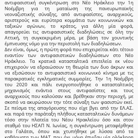
αντιφασιστική συγκέντρωση στο Νέο Ηράκλειο την 1η
Νοέμβρη για τη ματαίωση της πανευρωπαϊκής
νεοναζιστικής σύναξης, από αντιφασίστες, αναρχικούς,
αριστερούς και ευρύτερα κομμάτια των κοινωνικών και
ταξικών αγώνων, το κράτος, για άλλη μία φορά,
απαγορεύει τις αντιφασιστικές διαδηλώσεις σε όλη την
Αττική, τη συγκεκριμένη μέρα, με βάση τον χουντικής
έμπνευσης νόμο για την περιστολή των διαδηλώσεων.
Δεν είναι, όμως, η πρώτη φορά που επιχειρείται κάτι τέτοιο
εναντίον των αντιφασιστικών διαδηλώσεων στο Νέο
Ηράκλειο. Τα κρατικά κατασταλτικά επιτελεία εκ νέου
επιχειρούν να εδραιώσουν τη θεωρία των δυο άκρων και
να εξισώσουν το αντιφασιστικό κοινωνικό κίνημα με τις
παρακρατικές εγκληματικές συμμορίες. Την 1η Νοέμβρη
του 2020 και πάλι ενεργοποιήθηκε ο κατασταλτικός
μηχανισμός ενάντια στους αντιφασίστες και τους
αναρχικούς που καλούσαν και βρέθηκαν στην περιοχή, με
σκοπό να ακυρώσουν την τότε σύναξη των φασιστών εκεί.
Σε πείσμα της απαγόρευσης που είχε βγει από την ΕΛ.ΑΣ.
και παρά την παράταξη πλήθους κατασταλτικών δυνάμεων
τόσο στην πλατεία του Νέου Ηρακλείου όσο και στον
σταθμό του ΗΣΑΠ Ν. Ιωνίας, η συγκέντρωση μεταφέρθηκε
στο Γαλάτσι, όπου και χτυπήθηκε με λύσσα από τα
καθάρματα των ΜΑΤ, που όχι μόνο έπνιξαν μία ολόκληρη