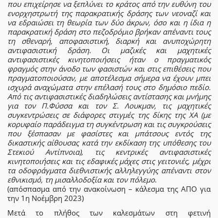
που επιχείρησε να ξεπλύνει το κράτος από την ευθύνη του
ενορχηστρωτή της παρακρατικής δράσης των νεοναζί και
να εδραιώσει τη θεωρία των δύο άκρων, όσο και η ίδια η
παρακρατική δράση στο πεζοδρόμιο βρήκαν απέναντι τους
τη σθεναρή, αποφασιστική, διαρκή και ανυποχώρητη
αντιφασιστική δράση. Οι μαζικές και μαχητικές
αντιφασιστικές κινητοποιήσεις ήταν ο πραγματικός
φραγμός στην άνοδο των φασιστών και στις επιθέσεις που
πραγματοποιούσαν, με αποτέλεσμα σήμερα να έχουν μπει
ισχυρά αναχώματα στην επέλασή τους στο δημόσιο πεδίο.
Από τις αντιφασιστικές διαδηλώσεις αντίστασης και μνήμης
για τον Π.Φύσσα και τον Σ. Λουκμαν, τις μαχητικές
συγκεντρώσεις σε διάφορες στιγμές της δίκης της ΧΑ (με
κορυφαίο παράδειγμα τη συγκέντρωση και τις συγκρούσεις
που ξέσπασαν με φασίστες και μπάτσους εντός της
δικαστικής αίθουσας κατά την εκδίκαση της υπόθεσης του
Στεκιού Αντίπνοια), τις κεντρικές αντιφασιστικές
κινητοποιήσεις και τις εδαφικές μάχες στις γειτονιές, μέχρι
τα οδοφράγματα διεθνιστικής αλληλεγγύης απέναντι στον
εθνικισμό, τη μισαλλοδοξία και τον πόλεμο
.
(απόσπασμα από την ανακοίνωση – κάλεσμα της ΑΠΟ για
την 1η Νοέμβρη 2023)
Μετά το πλήθος των καλεσμάτων στη φετινή