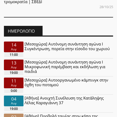
τρομοκρατία | ΣΒΕΔΙ
28/10/25
ΗΜΕΡΟΛΌΓΙΟ
[Μεσοχώρα] Αυτόνομη συνάντηση αγώνα Ι
14
Συγκέντρωση, πορεία στην είσοδο του χωριού
Αυγ
11:00
[Μεσοχώρα] Αυτόνομη συνάντηση αγώνα Ι
13
Μικροφωνική παρέμβαση και εκδήλωση για
Αυγ
παιδιά
19:00
[Μεσοχώρα] Αυτοοργανωμένο κάμπινγκ στην
11
όχθη του ποταμού
Αυγ
0:00
[Αθήνα] Ανοιχτή Συνέλευση της Κατάληψης
04
Λέλας Καραγιάννη 37
Αυγ
19:00
[Αθήνα] Προβολή ταινίας στον κήπο της
02