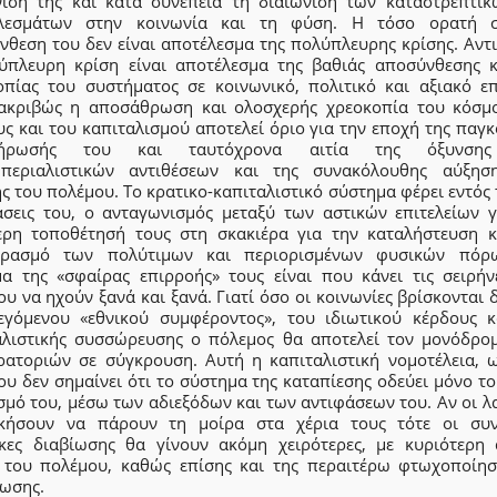
νισή της και κατά συνέπεια τη διαιώνιση των καταστρεπτικ
λεσμάτων στην κοινωνία και τη φύση. Η τόσο ορατή 
νθεση του δεν είναι αποτέλεσμα της πολύπλευρης κρίσης. Αντι
ύπλευρη κρίση είναι αποτέλεσμα της βαθιάς αποσύνθεσης κ
οπίας του συστήματος σε κοινωνικό, πολιτικό και αξιακό επ
ακριβώς η αποσάθρωση και ολοσχερής χρεοκοπία του κόσμ
ς και του καπιταλισμού αποτελεί όριο για την εποχή της παγ
λήρωσής του και ταυτόχρονα αιτία της όξυνση
μπεριαλιστικών αντιθέσεων και της συνακόλουθης αύξησ
ς του πολέμου. Το κρατικο-καπιταλιστικό σύστημα φέρει εντός 
άσεις του, ο ανταγωνισμός μεταξύ των αστικών επιτελείων γ
ερη τοποθέτησή τους στη σκακιέρα για την καταλήστευση κ
ιρασμό των πολύτιμων και περιορισμένων φυσικών πόρ
α της «σφαίρας επιρροής» τους είναι που κάνει τις σειρήν
υ να ηχούν ξανά και ξανά. Γιατί όσο οι κοινωνίες βρίσκονται 
εγόμενου «εθνικού συμφέροντος», του ιδιωτικού κέρδους κ
αλιστικής συσσώρευσης ο πόλεμος θα αποτελεί τον μονόδρο
ρατοριών σε σύγκρουση. Αυτή η καπιταλιστική νομοτέλεια, 
υ δεν σημαίνει ότι το σύστημα της καταπίεσης οδεύει μόνο τ
μό του, μέσω των αδιεξόδων και των αντιφάσεων του. Αν οι λ
ικήσουν να πάρουν τη μοίρα στα χέρια τους τότε οι συν
κες διαβίωσης θα γίνουν ακόμη χειρότερες, με κυριότερη 
 του πολέμου, καθώς επίσης και της περαιτέρω φτωχοποίησ
ίωσης.