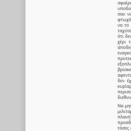
σφαίρ
υποδο
σαν ν
φτωχό
να το 
ταχύτ
ότι δε
χέρι 
αποδεί
εναγκ
προτε
εξοπλι
βρίσκ
αφεντ
δεν έ
κυρία
περισ
διεθν
Να μην
μιλιτ
πλανή
προσδ
τόσες 