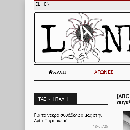
EL
EN
ΑΓΏΝΕΣ
ΑΡΧΉ
[ΑΠΟ 
ΤΑΞΙΚΉ ΠΆΛΗ
συγκ
Για το νεκρό συνάδελφό μας στην
Αγία Παρασκευή
18/07/26