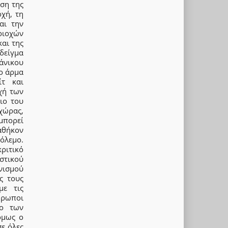
ση της
χή, τη
αι την
ριοχών
αι της
δείγμα
άνικου
το άρμα
ίτ και
χή των
ιο του
χώρας,
μπορεί
αθήκον
όλεμο.
ριτικό
στικού
νισμού
ς τους
με τις
θρωποι
ίο των
όμως ο
σε όλες