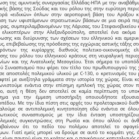
ωση της αμυντικής συνεργασίας Ελλάδας-ΗΠΑ με την αναβάθμι
κής βάσης της Σούδας και του ρόλου της στην ευρύτερη περιο
ορά «ειδικών» όπλων στην αεροπορική βάση του Αράξου κ
αση των υφιστάμενων στρατιωτικών βάσεων σε μια σειρά πε
ώρας, συμπεριλαμβανομένων της Λάρισας, του Στεφανοβικείου κ
 ελικοπτέρων στην Αλεξανδρούπολη, αποτελεί ένα ακόμα 
ρωσης και διεύρυνσης των σχέσεων του ελληνικού και αμερικ
ς, επιβεβαίωσης της πρόσδεσης της εγχώριας αστικής τάξης σ
ρόντων της κυρίαρχης διεθνούς πολιτικο-οικονομικής ελ
υσης του ρόλου του ελληνικού κράτους στη νευραλγική περιο
νίων και της Ανατολικής Μεσογείου. Έτσι σήμερα το υποπόδ
ού Συνασπισμού που φέρει τον τίτλο του πρωθυπουργού της 
ησε αποστολές πολεμικού υλικού με C-130, ο κρετινισμός του 
αφτεί με ανεξίτηλα γράμματα στην ιστορία της χώρας. Είναι κ
ωνιστούμε ενάντια στην επίσημη εμπλοκή της χώρας στον π
ο, αυτή η θέση δεν αποτελεί σε καμία περίπτωση το υποκ
ημα για την έμμεση υποστήριξη οποιουδήποτε εξουσια
οπέδου. Με την ίδια πίστη στις αρχές του προλεταριακού διεθ
αλούμε σε αντιπολεμική κινητοποίηση εδώ ενάντια σε όλου
ιωτικούς συνασπισμούς με την ίδια ένταση υποστηρίζου
ολεμικές συγκεντρώσεις στη Ρωσία και όπου αλλού οι άν
αβαίνουν ότι το πεδίο του πολέμου αποτελεί το σφαγε
μων. Γιατί εμείς μπορεί να δρούμε σε αυτό το κομμάτι γης, 
 είναι παντού είναι το κράτος και ο παγκόσμιος καπιταλισμός 