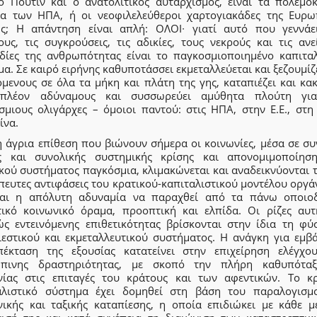
 ο Πούτιν και ο ανατολίτικος αυταρχισμός, είναι τα πολεμο
ια των ΗΠΑ, ή οι νεοφιλελεύθεροι χαρτογιακάδες της Ευρω
ς; Η απάντηση είναι απλή: ΟΛΟΙ∙ γιατί αυτό που γεννάε
ους, τις συγκρούσεις, τις αδικίες, τους νεκρούς και τις ανε
δίες της ανθρωπότητας είναι το παγκοσμιοποιημένο καπιταλ
α. Σε καιρό ειρήνης καθυποτάσσει εκμεταλλεύεται και ξεζουμίζ
μενους σε όλα τα μήκη και πλάτη της γης, καταπιέζει και κα
πλέον αδύναμους και συσσωρεύει αμύθητα πλούτη γι
σμιους ολιγάρχες – όμοιοι παντού: στις ΗΠΑ, στην Ε.Ε., στη
ίνα.
η άγρια επίθεση που βιώνουν σήμερα οι κοινωνίες, μέσα σε συ
ς και συνολικής συστημικής κρίσης και απονομιμοποίησ
κού συστήματος παγκόσμια, κλιμακώνεται και αναδεικνύονται 
πευτες αντιφάσεις του κρατικού-καπιταλιστικού μοντέλου οργά
αι η απόλυτη αδυναμία να παραχθεί από τα πάνω οποιο
τικό κοινωνικό όραμα, προοπτική και ελπίδα. Οι ρίζες αυτ
ώς εντεινόμενης επιθετικότητας βρίσκονται στην ίδια τη φύ
ιεστικού και εκμεταλλευτικού συστήματος. Η ανάγκη για εμβ
πέκταση της εξουσίας κατατείνει στην επιχείρηση ελέγχο
πινης δραστηριότητας, με σκοπό την πλήρη καθυπότα
νίας στις επιταγές του κράτους και των αφεντικών. Το κρ
αλιστικό σύστημα έχει δομηθεί στη βάση του παραλογισμ
νικής και ταξικής καταπίεσης, η οποία επιδιώκει με κάθε μ