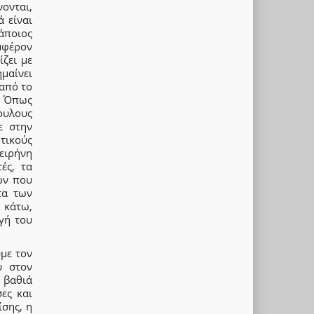
ονται,
 είναι
άποιος
μφέρον
ίζει με
μαίνει
 από το
. Όπως
δουλους
ε στην
τικούς
 ειρήνη
ές, τα
ών που
τα των
 κάτω,
γή του
υμε τον
ύ στον
 βαθιά
ες και
ίσης, η