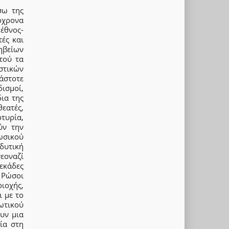
σω της
τόχρονα
έθνος-
ές και
ηβείων
τού τα
στικών
άστοτε
ισμοί,
δια της
θεατές,
τυρία,
ύν την
ωσικού
δυτική
εοναζί
εκάδες
Ρώσοι
οχής,
ι με το
ωτικού
υν μια
ία στη