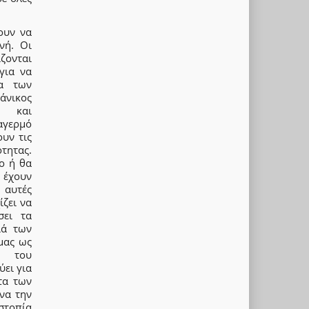
ουν να
νή. Οι
ζονται
για να
τα των
νικος
κή και
αγερμό
υν τις
τητας.
ο ή θα
 έχουν
 αυτές
ίζει να
σει τα
ιά των
μας ως
η του
ει για
τα των
να την
στοπία