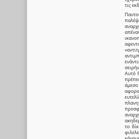
τις εκ
Παντο
παλέψ
αναρχ
απένα
ικανο
αφεν
«αντι
αντιμ
ενάντ
σειρή
Αυτό 
πρέπε
άμεσο
αφορού
ευτελ
πλανη
προσφ
αναρ
ακηδε
το δί
φιλελ
κάνου