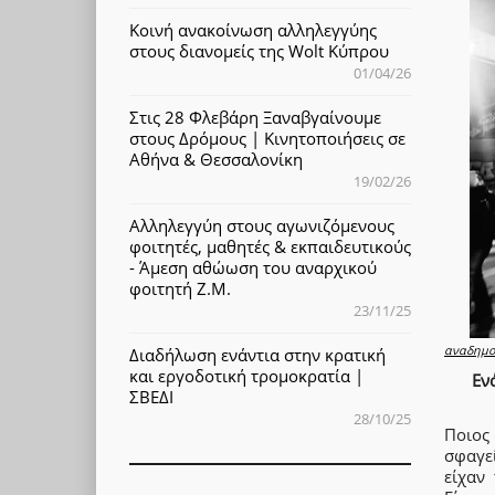
Κοινή ανακοίνωση αλληλεγγύης
στους διανομείς της Wolt Κύπρου
01/04/26
Στις 28 Φλεβάρη Ξαναβγαίνουμε
στους Δρόμους | Κινητοποιήσεις σε
Αθήνα & Θεσσαλονίκη
19/02/26
Αλληλεγγύη στους αγωνιζόμενους
φοιτητές, μαθητές & εκπαιδευτικούς
- Άμεση αθώωση του αναρχικού
φοιτητή Ζ.Μ.
23/11/25
αναδημο
Διαδήλωση ενάντια στην κρατική
και εργοδοτική τρομοκρατία |
Εν
ΣΒΕΔΙ
28/10/25
Ποιος
σφαγε
είχαν