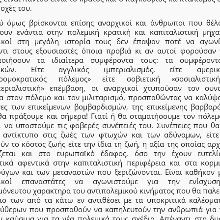
δοχές του.
ύ όμως βρίσκονται επίσης αναρχικοί και άνθρωποι που θέλ
ουν ενάντια στην πολεμική κρατική και καπιταλιστική μηχα
ικοί στη μεγάλη ιστορία τους δεν έπαψαν ποτέ να αγωνί
ντι στους εξουσιαστές όποια προβιά κι αν αυτοί φορούσαν 
ποιήσουν τα ιδιαίτερα συμφέροντα τους: τα συμφέρον
τικών. Είτε αγγλικός ιμπεριαλισμός, είτε αμερικά
τρομοκρατικός πόλεμος» είτε σοβιετική «σοσιαλιστι
περιαλιστική» επέμβαση, οι αναρχικοί χτυπούσαν τον συν
ια στον πόλεμο και τον μιλιταρισμό, προσπαθώντας να καλύψο
νες των επικείμενων βομβαρδισμών, της επικείμενης βαρβαρό
θα πράξουμε και σήμερα! Γιατί ή θα σταματήσουμε τον πόλεμ
ι να υποστούμε τις φοβερές συνέπειές του. Συνέπειες που θα
 αντίκτυπο στις ζωές των φτωχών και των αδύναμων, είτε
ν το κόστος ζωής είτε την ίδια τη ζωή, η αξία της οποίας αρχ
ίζεται και στο ευρωπαϊκό έδαφος, όσο την έχουν ευτελί
τικά αφεντικά στην καπιταλιστική περιφέρεια και στα κορμ
ύγων και των μεταναστών που ξεριζώνονται. Είναι καθήκον 
χικοί επαναστάτες να αγωνιστούμε για την ενίσχυσ
μόνευτου χαρακτηρα του αντιπολεμικού κινήματος που θα παλεύ
κιο των από τα κάτω εν αντιθέσει με τα υποκριτικά καλέσμα
εύθερων που προσπαθούν να καπηλευτούν την ανθρωπιά για 
ν καύσιμα για τα νέα πολεμικά τους σχέδια. Απέναντι στη δυ