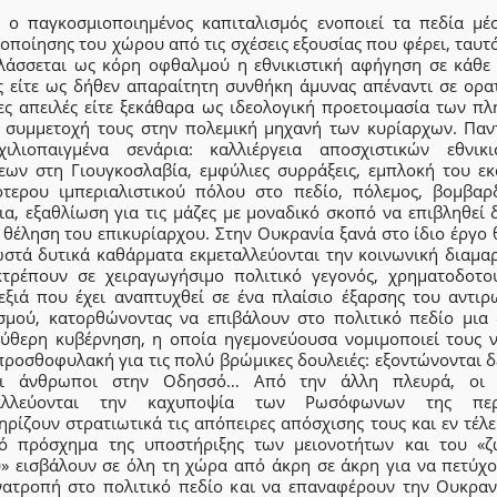
 ο παγκοσμιοποιημένος καπιταλισμός ενοποιεί τα πεδία μέ
οποίησης του χώρου από τις σχέσεις εξουσίας που φέρει, ταυ
λάσσεται ως κόρη οφθαλμού η εθνικιστική αφήγηση σε κάθε 
ς είτε ως δήθεν απαραίτητη συνθήκη άμυνας απέναντι σε ορατ
ες απειλές είτε ξεκάθαρα ως ιδεολογική προετοιμασία των πλ
η συμμετοχή τους στην πολεμική μηχανή των κυρίαρχων. Παν
χιλιοπαιγμένα σενάρια: καλλιέργεια αποσχιστικών εθνικι
εων στη Γιουγκοσλαβία, εμφύλιες συρράξεις, εμπλοκή του εκ
ότερου ιμπεριαλιστικού πόλου στο πεδίο, πόλεμος, βομβαρδ
α, εξαθλίωση για τις μάζες με μοναδικό σκοπό να επιβληθεί 
 θέληση του επικυρίαρχου. Στην Ουκρανία ξανά στο ίδιο έργο 
ωστά δυτικά καθάρματα εκμεταλλεύονται την κοινωνική διαμαρ
κτρέπουν σε χειραγωγήσιμο πολιτικό γεγονός, χρηματοδοτο
εξιά που έχει αναπτυχθεί σε ένα πλαίσιο έξαρσης του αντιρ
ισμού, κατορθώνοντας να επιβάλουν στο πολιτικό πεδίο μια 
εύθερη κυβέρνηση, η οποία ηγεμονεύουσα νομιμοποιεί τους ν
προσθοφυλακή για τις πολύ βρώμικες δουλειές: εξοντώνονται δ
οι άνθρωποι στην Οδησσό… Από την άλλη πλευρά, οι 
ταλλεύονται την καχυποψία των Ρωσόφωνων της περι
ρίζουν στρατιωτικά τις απόπειρες απόσχισης τους και εν τέλε
ό πρόσχημα της υποστήριξης των μειονοτήτων και του «ζ
» εισβάλουν σε όλη τη χώρα από άκρη σε άκρη για να πετύχο
νατροπή στο πολιτικό πεδίο και να επαναφέρουν την Ουκραν