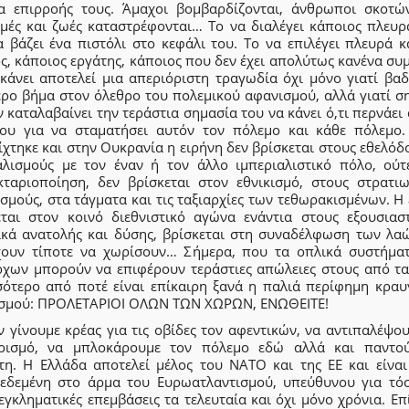
α επιρροής τους. Άμαχοι βομβαρδίζονται, άνθρωποι σκοτών
μές και ζωές καταστρέφονται… Το να διαλέγει κάποιος πλευρά
α βάζει ένα πιστόλι στο κεφάλι του. Το να επιλέγει πλευρά κ
ς, κάποιος εργάτης, κάποιος που δεν έχει απολύτως κανένα συ
κάνει αποτελεί μια απεριόριστη τραγωδία όχι μόνο γιατί βαδ
ερο βήμα στον όλεθρο του πολεμικού αφανισμού, αλλά γιατί ση
ν καταλαβαίνει την τεράστια σημασία του να κάνει ό,τι περνάει
του για να σταματήσει αυτόν τον πόλεμο και κάθε πόλεμο
χτηκε και στην Ουκρανία η ειρήνη δεν βρίσκεται στους εθελό
αλισμούς με τον έναν ή τον άλλο ιμπεριαλιστικό πόλο, ούτ
κταριοποίηση, δεν βρίσκεται στον εθνικισμό, στους στρατιω
σμούς, στα τάγματα και τις ταξιαρχίες των τεθωρακισμένων. Η
εται στον κοινό διεθνιστικό αγώνα ενάντια στους εξουσιαστ
ικά ανατολής και δύσης, βρίσκεται στη συναδέλφωση των λα
χουν τίποτε να χωρίσουν… Σήμερα, που τα οπλικά συστήμα
ρχων μπορούν να επιφέρουν τεράστιες απώλειες στους από τα
σότερο από ποτέ είναι επίκαιρη ξανά η παλιά περίφημη κραυ
ισμού: ΠΡΟΛΕΤΑΡΙΟΙ ΟΛΩΝ ΤΩΝ ΧΩΡΩΝ, ΕΝΩΘΕΙΤΕ!
 γίνουμε κρέας για τις οβίδες τον αφεντικών, να αντιπαλέψο
αρισμό, να μπλοκάρουμε τον πόλεμο εδώ αλλά και παντο
τη. Η Ελλάδα αποτελεί μέλος του ΝΑΤΟ και της ΕΕ και είναι
εδεμένη στο άρμα του Ευρωατλαντισμού, υπεύθυνου για τόσ
εγκληματικές επεμβάσεις τα τελευταία και όχι μόνο χρόνια. Επ