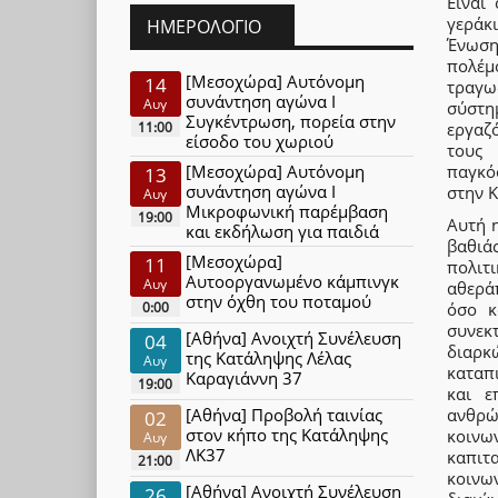
Είναι
γεράκ
ΗΜΕΡΟΛΌΓΙΟ
Ένωση
πολέμ
[Μεσοχώρα] Αυτόνομη
14
τραγω
συνάντηση αγώνα Ι
Αυγ
σύστημ
Συγκέντρωση, πορεία στην
εργαζό
11:00
είσοδο του χωριού
τους 
παγκό
[Μεσοχώρα] Αυτόνομη
13
συνάντηση αγώνα Ι
στην Κ
Αυγ
Μικροφωνική παρέμβαση
19:00
Αυτή 
και εκδήλωση για παιδιά
βαθιά
[Μεσοχώρα]
11
πολιτι
Αυτοοργανωμένο κάμπινγκ
Αυγ
αθερά
στην όχθη του ποταμού
0:00
όσο κ
συνεκ
[Αθήνα] Ανοιχτή Συνέλευση
04
διαρκ
της Κατάληψης Λέλας
Αυγ
καταπ
Καραγιάννη 37
19:00
και ε
[Αθήνα] Προβολή ταινίας
ανθρώ
02
στον κήπο της Κατάληψης
κοινω
Αυγ
ΛΚ37
καπιτ
21:00
κοινω
[Αθήνα] Ανοιχτή Συνέλευση
26