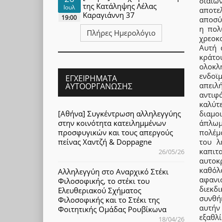
διαιώ
της Κατάληψης Λέλας
Ιουλ
αποτε
Καραγιάννη 37
19:00
αποσύ
η πολ
Πλήρες Ημερολόγιο
χρεοκ
Αυτή 
κράτου
ολοκ
ενδοϊ
ΕΓΧΕΙΡΉΜΑΤΑ
απειλή
ΑΥΤΟΟΡΓΆΝΩΣΗΣ
αντιφ
καλύτ
[Αθήνα] Συγκέντρωση αλληλεγγύης
διαμο
στην κοινότητα κατειλημμένων
άπλωμ
προσφυγικών και τους απεργούς
πολέμο
πείνας Χαντζή & Doppagne
του λ
καπιτ
26/05/26
αυτοκ
καθόλο
Αλληλεγγύη στο Αναρχικό Στέκι
αφανισ
Φιλοσοφικής, το στέκι του
διεκδ
Ελευθεριακού Σχήματος
συνθή
Φιλοσοφικής και το Στέκι της
αυτήν
Φοιτητικής Ομάδας Ρουβίκωνα
εξαθλ
18/04/26