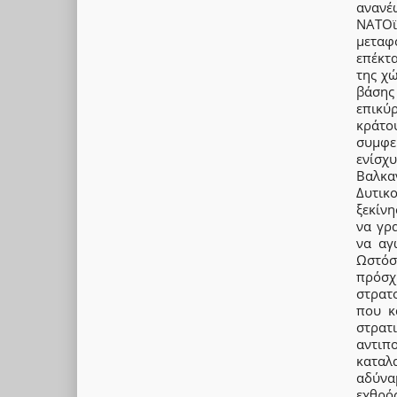
ανανέ
ΝΑΤΟϊ
μεταφ
επέκτ
της χ
βάσης
επικύ
κράτου
συμφε
ενίσχ
Βαλκα
Δυτικ
ξεκίν
να γρ
να αγ
Ωστόσ
πρόσχ
στρατ
που κ
στρατ
αντιπ
καταλ
αδύνα
εχθρός