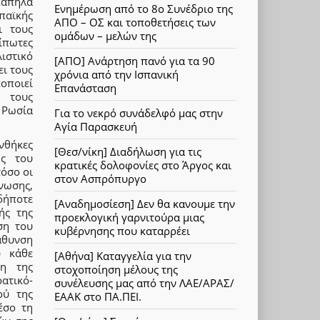
κάπηλα
Ενημέρωση από το 8ο Συνέδριο της
παϊκής
ΑΠΟ – ΟΣ και τοποθετήσεις των
ι τους
ομάδων – μελών της
ίπωτες
ιστικό
[ΑΠΟ] Ανάρτηση πανό για τα 90
ει τους
χρόνια από την Ισπανική
κοποιεί
Επανάσταση
α τους
 Ρωσία
Για το νεκρό συνάδελφό μας στην
Αγία Παρασκευή
νθήκες
[Θεσ/νίκη] Διαδήλωση για τις
ης του
κρατικές δολοφονίες στο Άργος και
τόσο οι
στον Ασπρόπυργο
νωσης,
δήποτε
[Αναδημοσίεση] Δεν θα κανουμε την
ής της
προεκλογική γαρνιτούρα μιας
ση του
κυβέρνησης που καταρρέει
άθυνση
υ κάθε
[Αθήνα] Καταγγελία για την
ξη της
στοχοποίηση μέλους της
ατικό-
συνέλευσης μας από την ΛΑΕ/ΑΡΑΣ/
ού της
ΕΑΑΚ στο ΠΑ.ΠΕΙ.
έσο τη