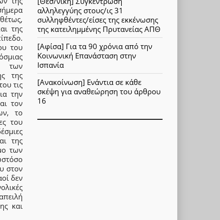
ών της
[Θεσ/νίκη] Συγκέντρωση
σήμερα
αλληλεγγύης στους/ις 31
θέτως,
συλληφθέντες/είσες της εκκένωσης
αι της
της κατειλημμένης Πρυτανείας ΑΠΘ
ίπεδο.
[Αφίσα] Για τα 90 χρόνια από την
ου του
Κοινωνική Επανάσταση στην
κόσμιας
Ισπανία
ς των
ης της
[Ανακοίνωση] Ενάντια σε κάθε
του τις
σκέψη για αναθεώρηση του άρθρου
ια την
16
αι τον
ων, το
ες του
δέσμιες
αι της
μο των
ωστόσο
ου στον
αοί δεν
ολικές
απειλή
ης και