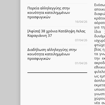
Ενόσω
Πορεία αλληλεγγύης στην
αποικι
κοινότητα κατειλημμένων
διαφυ
προσφυγικών
κράτο
16/04/26
αόρατ
για τ
[Αφίσα] 38 χρόνια Κατάληψη Λελας
ίδια 
Καραγιάννη 37
δυνάμ
ισχυρ
07/04/26
φτώχει
βίας η
Διαδήλωση αλληλεγγύης στην
τα γν
κοινότητα κατειλημμένων
την ε
προσφυγικών
ακροδ
01/04/26
εθνικ
φιλελ
ως εμ
άοπλ
εκμε
υποστη
γνωστ
χώρου
νέα α