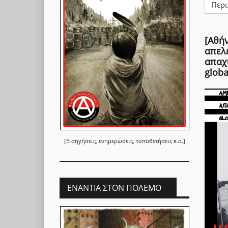
Περι
[Αθή
απελ
απαχ
globa
[Εισηγήσεις, ενημερώσεις, τοποθετήσεις κ.α.]
ΕΝΆΝΤΙΑ ΣΤΟΝ ΠΌΛΕΜΟ