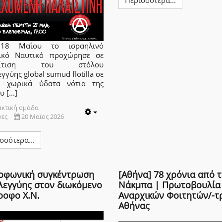
 18 Μαΐου το ισραηλινό
ικό Ναυτικό προχώρησε σε
χαίτιση του στόλου
γγύης global sumud flotilla σε
ή χωρικά ύδατα νότια της
 [...]
ακτική ομάδα
νες
20 Μαϊος 2026
Empty
σσότερα...
οφωνική συγκέντρωση
[Αθήνα] 78 χρόνια από 
λεγγύης στον διωκόμενο
Νάκμπα | Πρωτοβουλία
ροφο Χ.Ν.
Αναρχικών Φοιτητών/-τ
Αθήνας