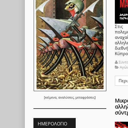
Στις
πολεμ
ανα
αλληλε
διεθν
Κύπρου
Συντ
Αγώ
Περι
[κείμενα, αναλύσεις, μεταφράσεις]
Μικρ
αλλη
σύντ
ΗΜΕΡΟΛΌΓΙΟ