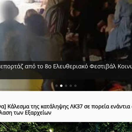
πορτάζ από το 8ο Ελευθεριακό Φεστιβάλ Κοινων
να] Κάλεσμα της κατάληψης ΛΚ37 σε πορεία ενάντια
λαση των Εξαρχείων