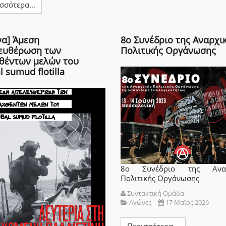
σσότερα...
να] Άμεση
8ο Συνέδριο της Αναρχι
ευθέρωση των
Πολιτικής Οργάνωσης
θέντων μελών του
l sumud flotilla
8ο Συνέδριο της Αναρ
Πολιτικής Οργάνωσης
Συντακτική Ομάδα
Αγώνες
17 Μαϊος 2026
Περισσότερα...