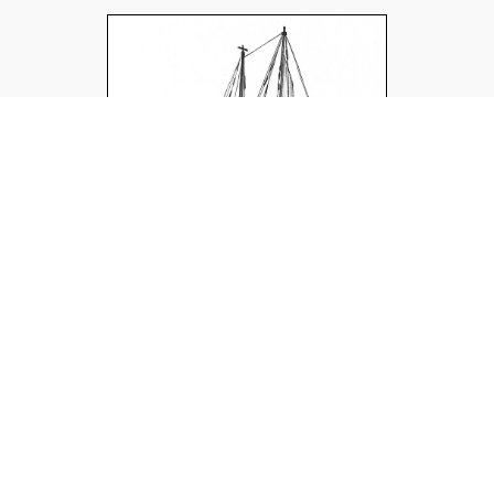
Οι Ζαπατίστας στην Ευρώπη
[ενημερώσεις, κείμενα, μεταφράσεις]