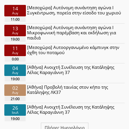
[Μεσοχώρα] Αυτόνομη συνάντηση αγώνα Ι
14
Συγκέντρωση, πορεία στην είσοδο του χωριού
Αυγ
11:00
[Μεσοχώρα] Αυτόνομη συνάντηση αγώνα Ι
13
Μικροφωνική παρέμβαση και εκδήλωση για
Αυγ
παιδιά
19:00
[Μεσοχώρα] Αυτοοργανωμένο κάμπινγκ στην
11
όχθη του ποταμού
Αυγ
0:00
[Αθήνα] Ανοιχτή Συνέλευση της Κατάληψης
04
Λέλας Καραγιάννη 37
Αυγ
19:00
[Αθήνα] Προβολή ταινίας στον κήπο της
02
Κατάληψης ΛΚ37
Αυγ
21:00
[Αθήνα] Ανοιχτή Συνέλευση της Κατάληψης
26
Λέλας Καραγιάννη 37
Ιουλ
19:00
Πλήρες Ημερολόγιο