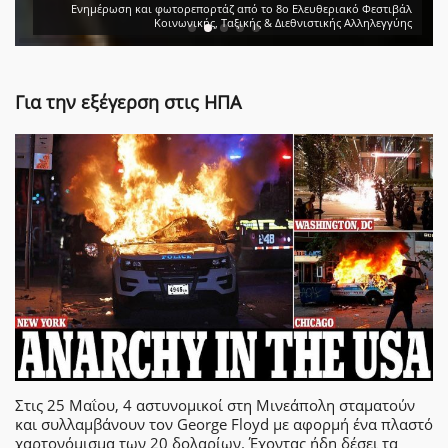
Ενημέρωση και φωτορεπορτάζ από το 8ο Ελευθεριακό Φεστιβάλ
Κοινωνικής, Ταξικής & Διεθνιστικής Αλληλεγγύης
Για την εξέγερση στις ΗΠΑ
Στις 25 Μαΐου, 4 αστυνομικοί στη Μινεάπολη σταματούν
και συλλαμβάνουν τον George Floyd με αφορμή ένα πλαστό
χαρτονόμισμα των 20 δολαρίων. Έχοντας ήδη δέσει τα