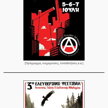
[Πρόγραμμα, ενημερώσεις, τοποθετήσεις κ.α.]