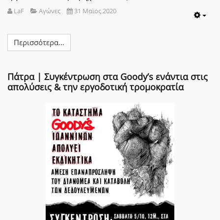
LaF
Αγώνες
31 Μαϊος 2020
Emp
Περισσότερα...
Πάτρα | Συγκέντρωση στα Goody’s ενάντια στις
απολύσεις & την εργοδοτική τρομοκρατία