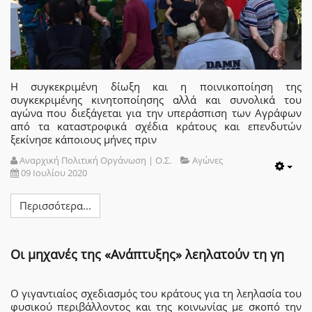
Η συγκεκριμένη δίωξη και η ποινικοποίηση της
συγκεκριμένης κινητοποίησης αλλά και συνολικά του
αγώνα που διεξάγεται για την υπεράσπιση των Αγράφων
από τα καταστροφικά σχέδια κράτους και επενδυτών
ξεκίνησε κάποιους μήνες πριν
Αναρχική Πολιτική Οργάνωση | Ο.Σ.
Αγώνες
09 Ιουλίου 2020
Emp
Περισσότερα...
Οι μηχανές της «Ανάπτυξης» λεηλατούν τη γη
Ο γιγαντιαίος σχεδιασμός του κράτους για τη λεηλασία του
φυσικού περιβάλλοντος και της κοινωνίας με σκοπό την