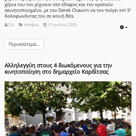
χέρια του τον ρίχνουν στο έδαφος και τον κρατούν
ακινητοποιημένο, με τον Derek Chauvin να τον πνίγει επί 9'
δολοφωνόντας τον σε κοινή θέα.
Σ.Κ.
Απόψεις
17 Ιουλίου 2020
Emp
Περισσότερα...
Αλληλεγγύη στους 4 διωκόμενους για την
κινητοποίηση στο δημαρχείο Καρδίτσας