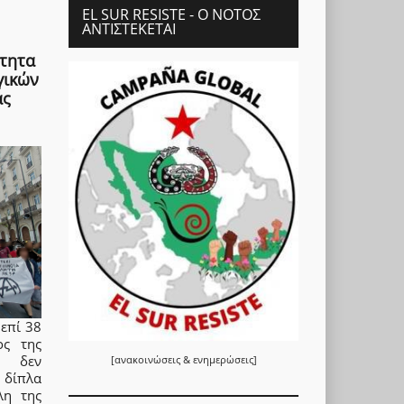
EL SUR RESISTE - Ο ΝΌΤΟΣ
ΑΝΤΙΣΤΈΚΕΤΑΙ
ότητα
γικών
ας
επί 38
ος της
, δεν
[ανακοινώσεις & ενημερώσεις]
 δίπλα
λη της