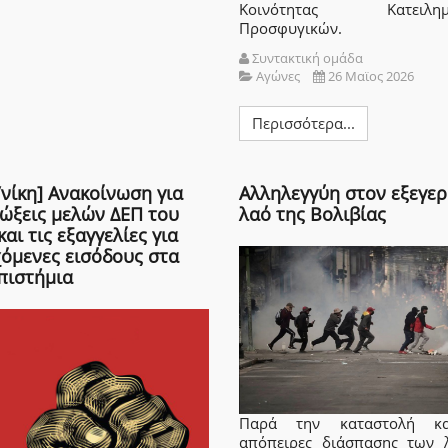
Κοινότητας Κατειλημ
Προσφυγικών.
Συντακτική ομάδα
Αγώνες
26 Μαϊος 2026
Περισσότερα...
νίκη] Ανακοίνωση για
Αλληλεγγύη στον εξεγε
ιώξεις μελών ΔΕΠ του
λαό της Βολιβίας
αι τις εξαγγελίες για
χόμενες εισόδους στα
πιστήμια
Παρά την καταστολή κα
απόπειρες διάσπασης των 