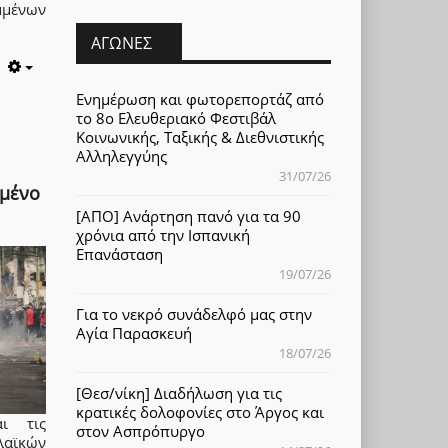
μένων
ΑΓΏΝΕΣ
Empty
Ενημέρωση και φωτορεπορτάζ από
το 8ο Ελευθεριακό Φεστιβάλ
Κοινωνικής, Ταξικής & Διεθνιστικής
Αλληλεγγύης
31/07/26
ρμένο
[ΑΠΟ] Ανάρτηση πανό για τα 90
χρόνια από την Ισπανική
Επανάσταση
19/07/26
Για το νεκρό συνάδελφό μας στην
Αγία Παρασκευή
18/07/26
[Θεσ/νίκη] Διαδήλωση για τις
κρατικές δολοφονίες στο Άργος και
ι τις
στον Ασπρόπυργο
λαϊκών