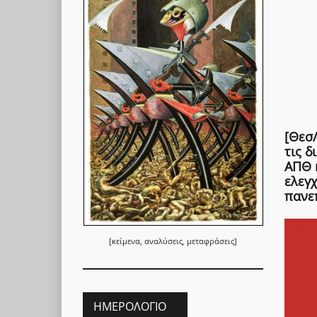
[Θεσ/
τις δ
ΑΠΘ κ
ελεγ
πανε
[κείμενα, αναλύσεις, μεταφράσεις]
ΗΜΕΡΟΛΌΓΙΟ