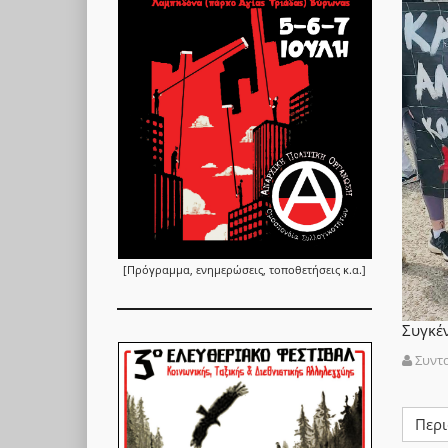
[Πρόγραμμα, ενημερώσεις, τοποθετήσεις κ.α.]
Συγκέ
Συντ
Περι