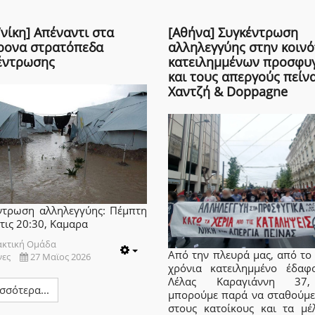
νίκη] Απέναντι στα
[Αθήνα] Συγκέντρωση
ρονα στρατόπεδα
αλληλεγγύης στην κοιν
έντρωσης
κατειλημμένων προσφυ
και τους απεργούς πείν
Χαντζή & Doppagne
ντρωση αλληλεγγύης: Πέμπτη
τις 20:30, Καμαρα
ακτική Ομάδα
Από την πλευρά μας, από το 
νες
27 Μαϊος 2026
Empty
χρόνια κατειλημμένο έδαφ
Λέλας Καραγιάννη 37
σσότερα...
μπορούμε παρά να σταθούμε
στους κατοίκους και τα μέ