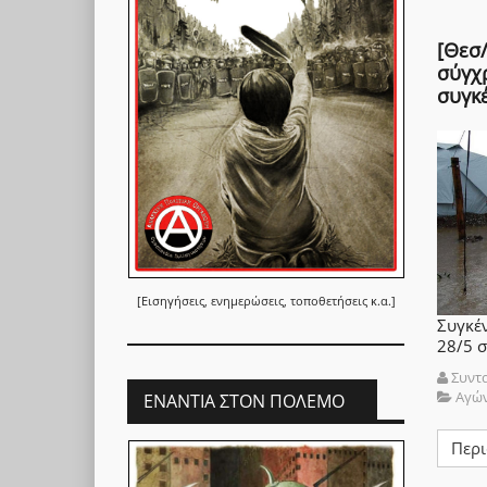
[Θεσ/
σύγχ
συγκ
[Εισηγήσεις, ενημερώσεις, τοποθετήσεις κ.α.]
Συγκέ
28/5 σ
Συντ
Αγώ
ΕΝΆΝΤΙΑ ΣΤΟΝ ΠΌΛΕΜΟ
Περι