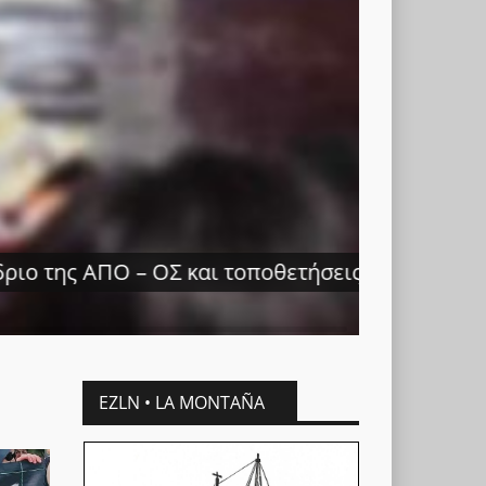
ήσεις των ομάδων – μελών της
EZLN • LA MONTAÑA