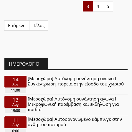
3
4
5
Επόμενο
Τέλος
ΗΜΕΡΟΛΌΓΙΟ
[Μεσοχώρα] Αυτόνομη συνάντηση αγώνα Ι
14
Συγκέντρωση, πορεία στην είσοδο του χωριού
Αυγ
11:00
[Μεσοχώρα] Αυτόνομη συνάντηση αγώνα Ι
13
Μικροφωνική παρέμβαση και εκδήλωση για
Αυγ
παιδιά
19:00
[Μεσοχώρα] Αυτοοργανωμένο κάμπινγκ στην
11
όχθη του ποταμού
Αυγ
0:00