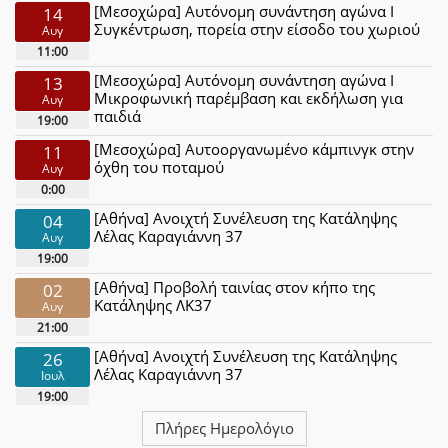
[Μεσοχώρα] Αυτόνομη συνάντηση αγώνα Ι
14
Συγκέντρωση, πορεία στην είσοδο του χωριού
Αυγ
11:00
[Μεσοχώρα] Αυτόνομη συνάντηση αγώνα Ι
13
Μικροφωνική παρέμβαση και εκδήλωση για
Αυγ
παιδιά
19:00
[Μεσοχώρα] Αυτοοργανωμένο κάμπινγκ στην
11
όχθη του ποταμού
Αυγ
0:00
[Αθήνα] Ανοιχτή Συνέλευση της Κατάληψης
04
Λέλας Καραγιάννη 37
Αυγ
19:00
[Αθήνα] Προβολή ταινίας στον κήπο της
02
Κατάληψης ΛΚ37
Αυγ
21:00
[Αθήνα] Ανοιχτή Συνέλευση της Κατάληψης
26
Λέλας Καραγιάννη 37
Ιουλ
19:00
Πλήρες Ημερολόγιο