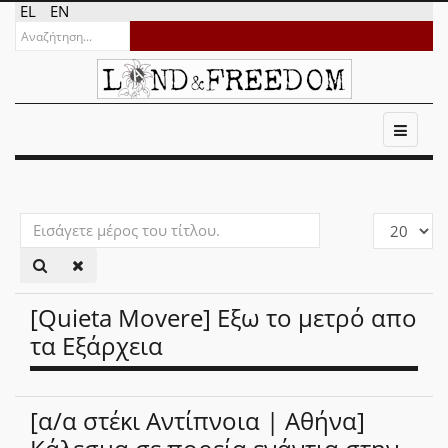
EL
EN
Εισάγετε
Εμφάνιση
μέρος
#
του
τίτλου.
[Quieta Movere] Εξω το μετρό απο
τα Εξάρχεια
[α/α στέκι Αντίπνοια | Αθήνα]