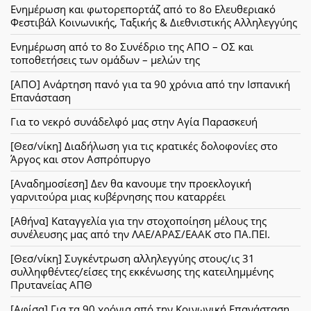
Ενημέρωση και φωτορεπορτάζ από το 8ο Ελευθεριακό
Φεστιβάλ Κοινωνικής, Ταξικής & Διεθνιστικής Αλληλεγγύης
Ενημέρωση από το 8ο Συνέδριο της ΑΠΟ – ΟΣ και
τοποθετήσεις των ομάδων – μελών της
[ΑΠΟ] Ανάρτηση πανό για τα 90 χρόνια από την Ισπανική
Επανάσταση
Για το νεκρό συνάδελφό μας στην Αγία Παρασκευή
[Θεσ/νίκη] Διαδήλωση για τις κρατικές δολοφονίες στο
Άργος και στον Ασπρόπυργο
[Αναδημοσίεση] Δεν θα κανουμε την προεκλογική
γαρνιτούρα μιας κυβέρνησης που καταρρέει
[Αθήνα] Καταγγελία για την στοχοποίηση μέλους της
συνέλευσης μας από την ΛΑΕ/ΑΡΑΣ/ΕΑΑΚ στο ΠΑ.ΠΕΙ.
[Θεσ/νίκη] Συγκέντρωση αλληλεγγύης στους/ις 31
συλληφθέντες/είσες της εκκένωσης της κατειλημμένης
Πρυτανείας ΑΠΘ
[Αφίσα] Για τα 90 χρόνια από την Κοινωνική Επανάσταση