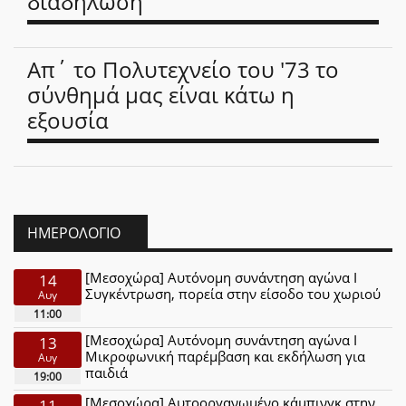
διαδήλωση
Απ΄ το Πολυτεχνείο του '73 το
σύνθημά μας είναι κάτω η
εξουσία
ΗΜΕΡΟΛΌΓΙΟ
[Μεσοχώρα] Αυτόνομη συνάντηση αγώνα Ι
14
Συγκέντρωση, πορεία στην είσοδο του χωριού
Αυγ
11:00
[Μεσοχώρα] Αυτόνομη συνάντηση αγώνα Ι
13
Μικροφωνική παρέμβαση και εκδήλωση για
Αυγ
παιδιά
19:00
[Μεσοχώρα] Αυτοοργανωμένο κάμπινγκ στην
11