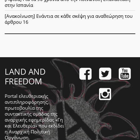
στην Ισπανία
[Ανακοίνωση] Ενάντια σε κάθε σκέψη για αναθεώρηση του
άρθρου 16
LAND AND
FREEDOM
Portal ελευθεριακής
αντιπληροφόρησης,
πρωτοβουλία της
συντακτικής ομάδας της
αναρχικής εφημερίδας «Γη
και Ελευθερία» που εκδίδει
η
Αναρχική Πολιτική
Οργάνωση
.