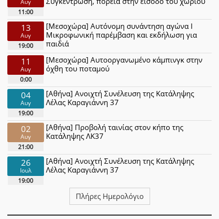
Συγκέντρωση, πορεία στην είσοδο του χωριού
Αυγ
11:00
[Μεσοχώρα] Αυτόνομη συνάντηση αγώνα Ι
13
Μικροφωνική παρέμβαση και εκδήλωση για
Αυγ
παιδιά
19:00
[Μεσοχώρα] Αυτοοργανωμένο κάμπινγκ στην
11
όχθη του ποταμού
Αυγ
0:00
[Αθήνα] Ανοιχτή Συνέλευση της Κατάληψης
04
Λέλας Καραγιάννη 37
Αυγ
19:00
[Αθήνα] Προβολή ταινίας στον κήπο της
02
Κατάληψης ΛΚ37
Αυγ
21:00
[Αθήνα] Ανοιχτή Συνέλευση της Κατάληψης
26
Λέλας Καραγιάννη 37
Ιουλ
19:00
Πλήρες Ημερολόγιο