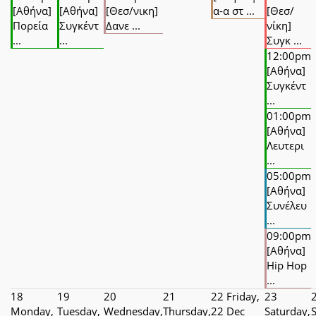
[Αθήνα]
[Αθήνα]
[Θεσ/νικη]
α-α στ ...
[Θεσ/
Πορεία
Συγκέντ
Δανε ...
νίκη]
...
...
Συγκ ...
12:00pm
[Αθήνα]
Συγκέντ
...
01:00pm
[Αθήνα]
Λευτερι
...
05:00pm
[Αθήνα]
Συνέλευ
...
09:00pm
[Αθήνα]
Hip Hop
...
18
19
20
21
22
Friday,
23
Monday,
Tuesday,
Wednesday,
Thursday,
22 Dec
Saturday,