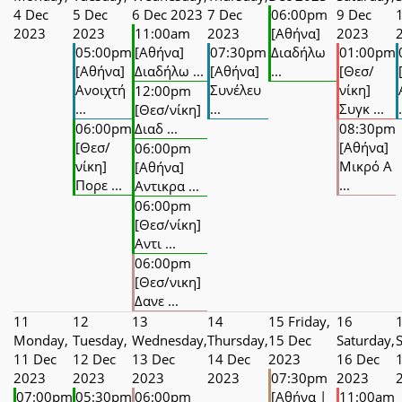
4 Dec
5 Dec
6 Dec 2023
7 Dec
06:00pm
9 Dec
2023
2023
11:00am
2023
[Αθήνα]
2023
05:00pm
[Αθήνα]
07:30pm
Διαδήλω
01:00pm
[Αθήνα]
Διαδήλω ...
[Αθήνα]
...
[Θεσ/
Ανοιχτή
Συνέλευ
νίκη]
12:00pm
...
...
Συγκ ...
.
[Θεσ/νίκη]
06:00pm
Διαδ ...
08:30pm
[Θεσ/
[Αθήνα]
06:00pm
νίκη]
Μικρό Α
[Αθήνα]
Πορε ...
...
Αντικρα ...
06:00pm
[Θεσ/νίκη]
Αντι ...
06:00pm
[Θεσ/νικη]
Δανε ...
11
12
13
14
15
Friday,
16
Monday,
Tuesday,
Wednesday,
Thursday,
15 Dec
Saturday,
11 Dec
12 Dec
13 Dec
14 Dec
2023
16 Dec
2023
2023
2023
2023
07:30pm
2023
07:00pm
05:30pm
06:00pm
[Αθήνα |
11:00am