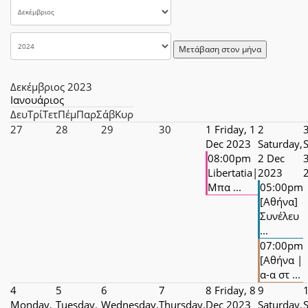
Μετάβαση στον μήνα
Δεκέμβριος 2023
Ιανουάριος
Δευ
Τρί
Τετ
Πέμ
Παρ
Σάβ
Κυρ
27
28
29
30
1
Friday, 1
2
Dec 2023
Saturday,
08:00pm
2 Dec
Libertatia|
2023
Μπα ...
05:00pm
[Αθήνα]
Συνέλευ
...
07:00pm
[Αθήνα |
α-α στ ...
4
5
6
7
8
Friday, 8
9
Monday,
Tuesday,
Wednesday,
Thursday,
Dec 2023
Saturday,