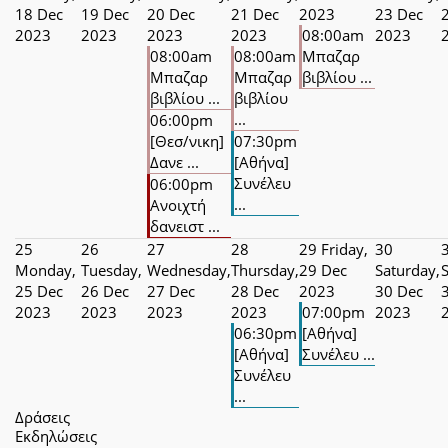
18 Dec
19 Dec
20 Dec
21 Dec
2023
23 Dec
2023
2023
2023
2023
08:00am
2023
08:00am
08:00am
Μπαζαρ
Μπαζαρ
Μπαζαρ
βιβλίου ...
βιβλίου ...
βιβλίου
...
06:00pm
[Θεσ/νικη]
07:30pm
Δανε ...
[Αθήνα]
Συνέλευ
06:00pm
...
Ανοιχτή
δανειστ ...
25
26
27
28
29
Friday,
30
Monday,
Tuesday,
Wednesday,
Thursday,
29 Dec
Saturday,
25 Dec
26 Dec
27 Dec
28 Dec
2023
30 Dec
2023
2023
2023
2023
07:00pm
2023
06:30pm
[Αθήνα]
[Αθήνα]
Συνέλευ ...
Συνέλευ
...
Δράσεις
Εκδηλώσεις