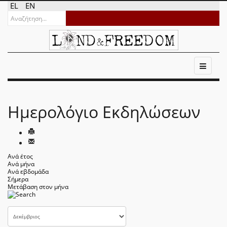
EL
EN
Ημερολόγιο Εκδηλώσεων
Ανά έτος
Ανά μήνα
Ανά εβδομάδα
Σήμερα
Μετάβαση στον μήνα