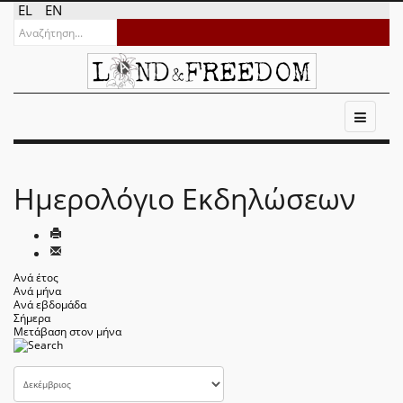
EL
EN
Ημερολόγιο Εκδηλώσεων
Ανά έτος
Ανά μήνα
Ανά εβδομάδα
Σήμερα
Μετάβαση στον μήνα