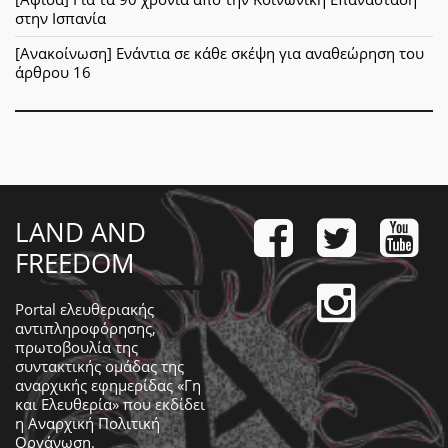
στην Ισπανία
[Ανακοίνωση] Ενάντια σε κάθε σκέψη για αναθεώρηση του
άρθρου 16
LAND AND
FREEDOM
Portal ελευθεριακής
αντιπληροφόρησης,
πρωτοβουλία της
συντακτικής ομάδας της
αναρχικής εφημερίδας «Γη
και Ελευθερία» που εκδίδει
η
Αναρχική Πολιτική
Οργάνωση
.