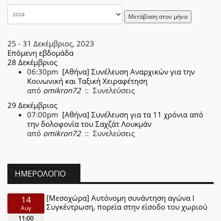
Μετάβαση στον μήνα
25 - 31 Δεκέμβριος, 2023
Επόμενη εβδομάδα
28 Δεκέμβριος
06:30pm
[Αθήνα] Συνέλευση Αναρχικών για την
Κοινωνική και Ταξική Χειραφέτηση
από
omikron72
:: Συνελεύσεις
29 Δεκέμβριος
07:00pm
[Αθήνα] Συνέλευση για τα 11 χρόνια από
την δολοφονία του Σαχζάτ Λουκμάν
από
omikron72
:: Συνελεύσεις
ΗΜΕΡΟΛΌΓΙΟ
[Μεσοχώρα] Αυτόνομη συνάντηση αγώνα Ι
14
Συγκέντρωση, πορεία στην είσοδο του χωριού
Αυγ
11:00