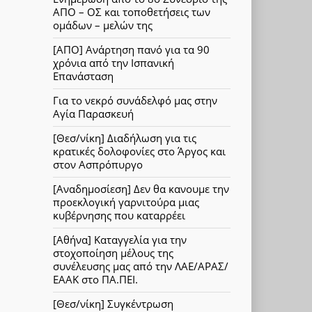
ΑΠΟ – ΟΣ και τοποθετήσεις των
ομάδων – μελών της
[ΑΠΟ] Ανάρτηση πανό για τα 90
χρόνια από την Ισπανική
Επανάσταση
Για το νεκρό συνάδελφό μας στην
Αγία Παρασκευή
[Θεσ/νίκη] Διαδήλωση για τις
κρατικές δολοφονίες στο Άργος και
στον Ασπρόπυργο
[Αναδημοσίεση] Δεν θα κανουμε την
προεκλογική γαρνιτούρα μιας
κυβέρνησης που καταρρέει
[Αθήνα] Καταγγελία για την
στοχοποίηση μέλους της
συνέλευσης μας από την ΛΑΕ/ΑΡΑΣ/
ΕΑΑΚ στο ΠΑ.ΠΕΙ.
[Θεσ/νίκη] Συγκέντρωση