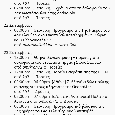
από
ktf1
:: Πορείες
07:00pm
[Θεσ/νίκη] 5 χρόνια από τη δολοφονία του
Ζακ Κωστόπουλου/ της Zackie-oh!
από
ktf1
:: Πορείες
22 Σεπτέμβριος
06:00pm
[Θεσ/νίκη] Πρόγραμμα της 1ης Ημέρας του
4ου Ελευθεριακού Φεστιβάλ Κατειλημμένων Χώρων
και Συλλογικοτήτων
από
mavrokaikokkino
:: Φεστιβάλ
23 Σεπτέμβριος
12:00pm
[Αθήνα] Συγκέντρωση – πορεία για τη
δολοφονία του μετανάστη εργάτη Σιράζ Σαφτάρ
από
omikron72
:: Πορείες
12:00pm
[Θεσ/νίκη] Πορεία υπεράσπισης της ΒΙΟΜΕ
από
ktf1
:: Πορείες
02:00pm - 06:00pm
[Αθήνα] Συλλογή ειδών πρώτης
ανάγκης για τους πληγέντες της Θεσσαλίας
από
ktf1
:: Δράσεις
05:00pm - 07:00pm
[α/α στέκι Αντίπνοια] Πολιτικό
Άνοιγμα
από
omikron72
:: Δράσεις
06:30pm
[Θεσ/νίκη] Πρόγραμμα εκδηλώσεων της
2ης ημέρας του 4ου Ελευθεριακού Φεστιβάλ