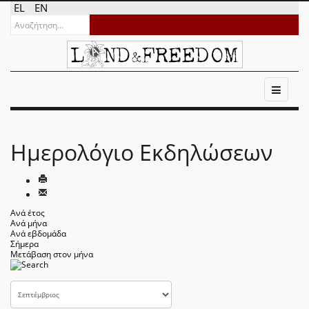
EL
EN
Ημερολόγιο Εκδηλώσεων
Ανά έτος
Ανά μήνα
Ανά εβδομάδα
Σήμερα
Μετάβαση στον μήνα