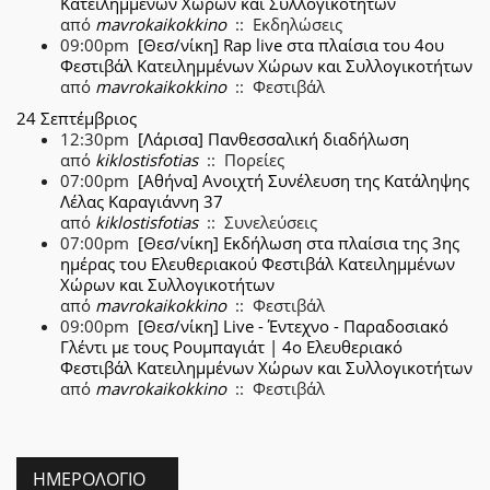
Κατειλημμένων Χώρων και Συλλογικοτήτων
από
mavrokaikokkino
:: Εκδηλώσεις
09:00pm
[Θεσ/νίκη] Rap live στα πλαίσια του 4ου
Φεστιβάλ Κατειλημμένων Χώρων και Συλλογικοτήτων
από
mavrokaikokkino
:: Φεστιβάλ
24 Σεπτέμβριος
12:30pm
[Λάρισα] Πανθεσσαλική διαδήλωση
από
kiklostisfotias
:: Πορείες
07:00pm
[Αθήνα] Ανοιχτή Συνέλευση της Κατάληψης
Λέλας Καραγιάννη 37
από
kiklostisfotias
:: Συνελεύσεις
07:00pm
[Θεσ/νίκη] Εκδήλωση στα πλαίσια της 3ης
ημέρας του Ελευθεριακού Φεστιβάλ Κατειλημμένων
Χώρων και Συλλογικοτήτων
από
mavrokaikokkino
:: Φεστιβάλ
09:00pm
[Θεσ/νίκη] Live - Έντεχνο - Παραδοσιακό
Γλέντι με τους Ρουμπαγιάτ | 4ο Ελευθεριακό
Φεστιβάλ Κατειλημμένων Χώρων και Συλλογικοτήτων
από
mavrokaikokkino
:: Φεστιβάλ
ΗΜΕΡΟΛΌΓΙΟ