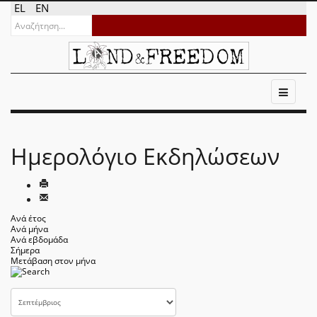
EL
EN
Ημερολόγιο Εκδηλώσεων
Ανά έτος
Ανά μήνα
Ανά εβδομάδα
Σήμερα
Μετάβαση στον μήνα