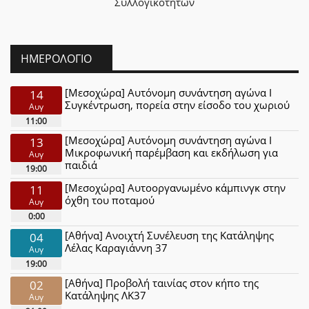
Συλλογικοτήτων
ΗΜΕΡΟΛΌΓΙΟ
[Μεσοχώρα] Αυτόνομη συνάντηση αγώνα Ι
14
Συγκέντρωση, πορεία στην είσοδο του χωριού
Αυγ
11:00
[Μεσοχώρα] Αυτόνομη συνάντηση αγώνα Ι
13
Μικροφωνική παρέμβαση και εκδήλωση για
Αυγ
παιδιά
19:00
[Μεσοχώρα] Αυτοοργανωμένο κάμπινγκ στην
11
όχθη του ποταμού
Αυγ
0:00
[Αθήνα] Ανοιχτή Συνέλευση της Κατάληψης
04
Λέλας Καραγιάννη 37
Αυγ
19:00
[Αθήνα] Προβολή ταινίας στον κήπο της
02
Κατάληψης ΛΚ37
Αυγ