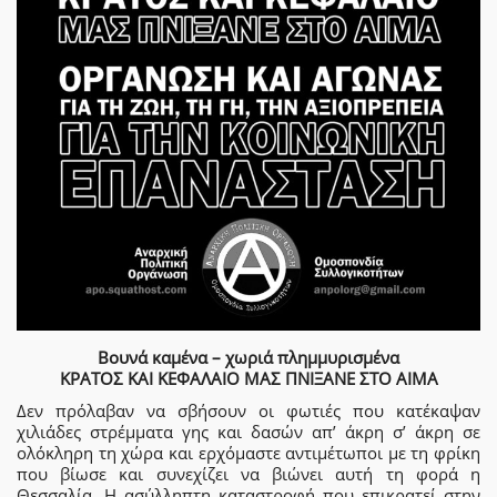
Βουνά καμένα – χωριά πλημμυρισμένα
ΚΡΑΤΟΣ ΚΑΙ ΚΕΦΑΛΑΙΟ ΜΑΣ ΠΝΙΞΑΝΕ ΣΤΟ ΑΙΜΑ
Δεν πρόλαβαν να σβήσουν οι φωτιές που κατέκαψαν
χιλιάδες στρέμματα γης και δασών απ’ άκρη σ’ άκρη σε
ολόκληρη τη χώρα και ερχόμαστε αντιμέτωποι με τη φρίκη
που βίωσε και συνεχίζει να βιώνει αυτή τη φορά η
Θεσσαλία. Η ασύλληπτη καταστροφή που επικρατεί στην