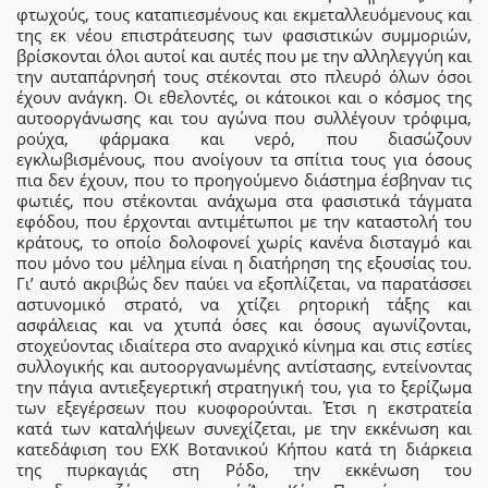
φτωχούς, τους καταπιεσμένους και εκμεταλλευόμενους και
της εκ νέου επιστράτευσης των φασιστικών συμμοριών,
βρίσκονται όλοι αυτοί και αυτές που με την αλληλεγγύη και
την αυταπάρνησή τους στέκονται στο πλευρό όλων όσοι
έχουν ανάγκη. Οι εθελοντές, οι κάτοικοι και ο κόσμος της
αυτοοργάνωσης και του αγώνα που συλλέγουν τρόφιμα,
ρούχα, φάρμακα και νερό, που διασώζουν
εγκλωβισμένους, που ανοίγουν τα σπίτια τους για όσους
πια δεν έχουν, που το προηγούμενο διάστημα έσβηναν τις
φωτιές, που στέκονται ανάχωμα στα φασιστικά τάγματα
εφόδου, που έρχονται αντιμέτωποι με την καταστολή του
κράτους, το οποίο δολοφονεί χωρίς κανένα δισταγμό και
που μόνο του μέλημα είναι η διατήρηση της εξουσίας του.
Γι’ αυτό ακριβώς δεν παύει να εξοπλίζεται, να παρατάσσει
αστυνομικό στρατό, να χτίζει ρητορική τάξης και
ασφάλειας και να χτυπά όσες και όσους αγωνίζονται,
στοχεύοντας ιδιαίτερα στο αναρχικό κίνημα και στις εστίες
συλλογικής και αυτοοργανωμένης αντίστασης, εντείνοντας
την πάγια αντιεξεγερτική στρατηγική του, για το ξερίζωμα
των εξεγέρσεων που κυοφορούνται. Έτσι η εκστρατεία
κατά των καταλήψεων συνεχίζεται, με την εκκένωση και
κατεδάφιση του ΕΧΚ Βοτανικού Κήπου κατά τη διάρκεια
της πυρκαγιάς στη Ρόδο, την εκκένωση του