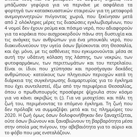
μπάζωσαν γεφύρια για να περνάνε με ασφάλεια τα
φορτηγά των κατασκευαστικών εταιρειών για τη μεταφορά
ανεμογεννητριών πνίγοντας χωριά, που ξεκίνησαν μετά
από 2 ολόκληρες μέρες τις διασώσεις εγκλωβισμένων, που
4 νομοί δεν έχουν ρεύμα και πόσιμο νερό, που αδιαφορούν
για τα κοράκια που αισχροκερδούν πάνω στη δυστυχία και
τις ανάγκες των ανθρώπων για ένα μπουκάλι νερό, που
διακινδυνεύουν την υγεία όσων βρίσκονται στη Θεσσαλία,
και όχι μόνο, με τις ασθένειες που εγκυμονούνται μέσα σε
αυτή την υδάτινη κόλαση της λάσπης, των νεκρών, των
φυτοφαρμάκων, των περιττωμάτων και του πετρελαίου.
Είναι οι ίδιοι που χτύπησαν και προσήγαγαν δεκάδες
ανθρώπους- κατοίκους των πληγεισών περιοχών κατά τη
διάρκεια της συγκέντρωσης διαμαρτυρίας για το έγκλημα
που έχει συντελεστεί, έξω από την περιφέρεια Θεσσαλίας,
όπου ο πρωθυπουργός προσέφερε ψίχουλα στον κόσμο
για να κάνει ακριβώς τι (;). Για να μισοχτίσει και πάλι τη
ζωή του, περιμένοντας το επόμενο έγκλημα. Τη ζωή που
δεν πρόλαβε να συμμαζέψει μετά και τις πλημμύρες του
2020. Η ζωή όμως όσων δολοφονήθηκαν δεν ξαναχτίζεται,
ούτε όσων βιώνουν και ξαναβιώνουν τη βαρβαρότητα μέσα
στην οποία μας πνίγουν, την αβεβαιότητα για το αύριο και
το φόβο που μας ενσταλάζουν.