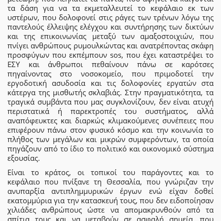
τα δάση για να τα εκμεταλλευτεί το κεφάλαιο εκ των
υστέρων, που δολοφονεί στις ράγες των τρένων λόγω της
παντελούς έλλειψης ελέγχου και συντήρησης των δικτύων
και της επικοινωνίας μεταξύ των αμαξοστοιχιών, που
πνίγει ανθρώπους ρυμουλκώντας και ανατρέποντας σκάφη
προσφύγων που εκπέμπουν sos, που έχει καταστρέψει το
ΕΣΥ και άνθρωποι πεθαίνουν πάνω σε καρότσες
πηγαίνοντας στο νοσοκομείο, που πριμοδοτεί την
εργοδοτική ασυδοσία και τις δολοφονίες εργατών στα
κάτεργα της μισθωτής σκλαβιάς. Στην πραγματικότητα, τα
τραγικά συμβάντα που μας συγκλονίζουν, δεν είναι ατυχή
περιστατικά ή παρεκτροπές του συστήματος, αλλά
αναπόφευκτες και διαρκώς κλιμακούμενες συνέπειες που
επιφέρουν πάνω στον φυσικό κόσμο και την κοινωνία το
πλήθος των μεγάλων και μικρών συμφερόντων, τα οποία
πηγάζουν από το ίδιο το πολιτικό και οικονομικό σύστημα
εξουσίας.
Είναι το κράτος, οι τοπικοί του παράγοντες και το
κεφάλαιο που πνίξανε τη Θεσσαλία, που γνώριζαν την
ανυπαρξία αντιπλημμυρικών έργων ενώ είχαν δοθεί
εκατομμύρια για την κατασκευή τους, που δεν ειδοποίησαν
χιλιάδες ανθρώπους ώστε να απομακρυνθούν από τα
σπίτια τους και να μεταβούν σε ασφαλή σημεία, που