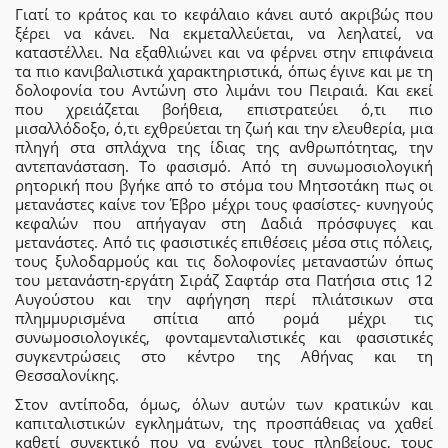
Γιατί το κράτος και το κεφάλαιο κάνει αυτό ακριβώς που
ξέρει να κάνει. Να εκμεταλλεύεται, να λεηλατεί, να
καταστέλλει. Να εξαθλιώνει και να φέρνει στην επιφάνεια
τα πιο κανιβαλιστικά χαρακτηριστικά, όπως έγινε και με τη
δολοφονία του Αντώνη στο λιμάνι του Πειραιά. Και εκεί
που χρειάζεται βοήθεια, επιστρατεύει ό,τι πιο
μισαλλόδοξο, ό,τι εχθρεύεται τη ζωή και την ελευθερία, μια
πληγή στα σπλάχνα της ίδιας της ανθρωπότητας, την
αντεπανάσταση. Το φασισμό. Από τη συνωμοσιολογική
ρητορική που βγήκε από το στόμα του Μητσοτάκη πως οι
μετανάστες καίνε τον Έβρο μέχρι τους φασίστες- κυνηγούς
κεφαλών που απήγαγαν στη Δαδιά πρόσφυγες και
μετανάστες. Από τις φασιστικές επιθέσεις μέσα στις πόλεις,
τους ξυλοδαρμούς και τις δολοφονίες μεταναστών όπως
του μετανάστη-εργάτη Σιράζ Σαφτάρ στα Πατήσια στις 12
Αυγούστου και την αφήγηση περί πλιάτσικων στα
πλημμυρισμένα σπίτια από ρομά μέχρι τις
συνωμοσιολογικές, φονταμενταλιστικές και φασιστικές
συγκεντρώσεις στο κέντρο της Αθήνας και τη
Θεσσαλονίκης.
Στον αντίποδα, όμως, όλων αυτών των κρατικών και
καπιταλιστικών εγκλημάτων, της προσπάθειας να χαθεί
καθετί συνεκτικό που να ενώνει τους πληβείους, τους