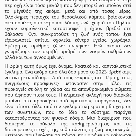
περιοχή είναι τόσο μεγάλη που δεν μπορεί να υπολογιστεί
το μέγεθός της ακόμα, μετά και από τόσες μέρες.
Ολόκληρες περιοχές του θεσσαλικού κάμπου βρίσκονται
σκεπασμένες από νερό και λάσπη, ενώ χωριά του Πηλίου
έχουν κυριολεκτικά καταστραφεί ή έχουν βρεθεί στη
θάλασσα. Ο,τι συγκροτούσε τη ζωή ενός τόπου έχει
εξαφανιστεί, σπίτια, σχολεία, κέντρα υγείας, χωράφια.
Αμέτρητος αριθμός ζώων πνίγηκαν. Ενώ ακόμα δεν
γνωρίζουμε τον ακριβή αριθμό των νεκρών ανθρώπων
αλλά και των αγνοουμένων.
Η φρίκη αυτή όμως έχει όνομα. Κρατικό και καπιταλιστικό
έγκλημα. Ένα ακόμα από όλα όσα μόνο το 2023 βρεθήκαμε
να αντιμετωπίζουμε. Από τους νεκρούς στα Τέμπη, τους
πνιγμένους πρόσφυγες- μετανάστες στην Πύλο, τις
πυρκαγιές σε όλη τη χώρα και τα απανθρακωμένα σώματα
που άφησαν πίσω τους. Η κλιματική αλλαγή που διαρκώς
μπαίνει στο προσκήνιο από κρατικούς παράγοντες, δεν
είναι τίποτα άλλο από την εγκληματική κρατική διαχείριση
των συνεπειών, που το ίδιο το σύστημα παράγει
καταστρέφοντας τον φυσικό κόσμο. Μια διαχείριση που
διαπερνά το σύνολο της καθημερινότητας και τις
διαφορετικές πτυχές της, καθιστώντας τη ζωή μας συνεχώς
μετέωρη, που λεηλατεί τα πάντα, που αφήνει να καίγονται