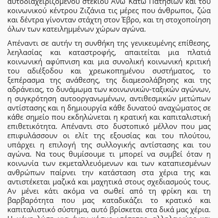
αυτοδιαχειριζόμενου στεκιού Άνω Κάτω Πατησίων και του
κοινωνικού κέντρου Ζιζάνια τις μέρες που άνθρωποι, ζώα
και δέντρα γίνονταν στάχτη στον Έβρο, και τη στοχοποίηση
όλων των κατειλημμένων χώρων αγώνα.
Απέναντι σε αυτήν τη συνθήκη της γενικευμένης επίθεσης,
λεηλασίας και καταστροφής, απαιτείται μια πλατιά
κοινωνική αφύπνιση και μια συνολική κοινωνική κριτική
του αδιέξοδου και χρεωκοπημένου συστήματος, το
ξεπέρασμα της ανάθεσης, της διαμεσολάβησης και της
αδράνειας, το δυνάμωμα των κοινωνικών-ταξικών αγώνων,
η συγκρότηση αυτοοργανωμένων, αντιθεσμικών μετώπων
αντίστασης και η δημιουργία κάθε δυνατού αναχώματος σε
κάθε σημείο που εκδηλώνεται η κρατική και καπιταλιστική
επιθετικότητα. Απέναντι στο δυστοπικό μέλλον που μας
επιφυλάσσουν οι ελίτ της εξουσίας και του πλούτου,
υπάρχει η επιλογή της συλλογικής αντίστασης και του
αγώνα. Να τους θυμίσουμε τι μπορεί να συμβεί όταν η
κοινωνία των εκμεταλλευόμενων και των καταπιεσμένων
ανθρώπων παίρνει την κατάσταση στα χέρια της και
αντιστέκεται μαζικά και μαχητικά στους σχεδιασμούς τους.
Αν μένει κάτι ακόμα να σωθεί από τη φρίκη και τη
βαρβαρότητα που μας καταδικάζει το κρατικό και
καπιταλιστικό σύστημα, αυτό βρίσκεται στα δικά μας χέρια.