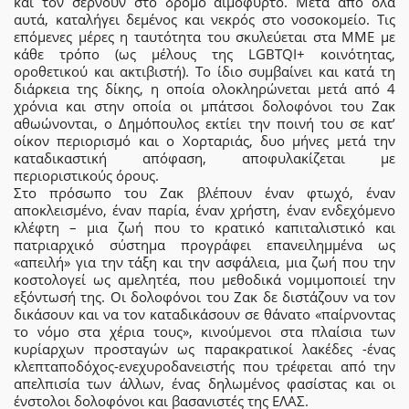
και τον σέρνουν στο δρόμο αιμόφυρτο. Μετά από όλα
αυτά, καταλήγει δεμένος και νεκρός στο νοσοκομείο. Τις
επόμενες μέρες η ταυτότητα του σκυλεύεται στα ΜΜΕ με
κάθε τρόπο (ως μέλους της LGBTQI+ κοινότητας,
οροθετικού και ακτιβιστή). Το ίδιο συμβαίνει και κατά τη
διάρκεια της δίκης, η οποία ολοκληρώνεται μετά από 4
χρόνια και στην οποία οι μπάτσοι δολοφόνοι του Ζακ
αθωώνονται, ο Δημόπουλος εκτίει την ποινή του σε κατ’
οίκον περιορισμό και ο Χορταριάς, δυο μήνες μετά την
καταδικαστική απόφαση, αποφυλακίζεται με
περιοριστικούς όρους.
Στο πρόσωπο του Ζακ βλέπουν έναν φτωχό, έναν
αποκλεισμένο, έναν παρία, έναν χρήστη, έναν ενδεχόμενο
κλέφτη – μια ζωή που το κρατικό καπιταλιστικό και
πατριαρχικό σύστημα προγράφει επανειλημμένα ως
«απειλή» για την τάξη και την ασφάλεια, μια ζωή που την
κοστολογεί ως αμελητέα, που μεθοδικά νομιμοποιεί την
εξόντωσή της. Οι δολοφόνοι του Ζακ δε διστάζουν να τον
δικάσουν και να τον καταδικάσουν σε θάνατο «παίρνοντας
το νόμο στα χέρια τους», κινούμενοι στα πλαίσια των
κυρίαρχων προσταγών ως παρακρατικοί λακέδες -ένας
κλεπταποδόχος-ενεχυροδανειστής που τρέφεται από την
απελπισία των άλλων, ένας δηλωμένος φασίστας και οι
ένστολοι δολοφόνοι και βασανιστές της ΕΛΑΣ.