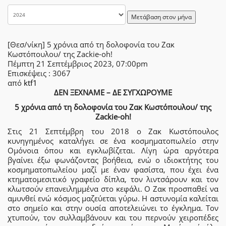
Μετάβαση στον μήνα
[Θεσ/νίκη] 5 χρόνια από τη δολοφονία του Ζακ
Κωστόπουλου/ της Zackie-oh!
Πέμπτη 21 Σεπτέμβριος 2023, 07:00pm
Επισκέψεις
: 3067
από
ktf1
ΔΕΝ ΞΕΧΝΑΜΕ – ΔΕ ΣΥΓΧΩΡΟΥΜΕ
5 χρόνια από τη δολοφονία του Ζακ Κωστόπουλου/ της
Zackie-oh!
Στις 21 Σεπτέμβρη του 2018 ο Ζακ Κωστόπουλος
κυνηγημένος καταλήγει σε ένα κοσμηματοπωλείο στην
Ομόνοια όπου και εγκλωβίζεται. Λίγη ώρα αργότερα
βγαίνει έξω φωνάζοντας βοήθεια, ενώ ο ιδιοκτήτης του
κοσμηματοπωλείου μαζί με έναν φασίστα, που έχει ένα
κτηματομεσιτικό γραφείο δίπλα, τον λιντσάρουν και τον
κλωτσούν επανειλημμένα στο κεφάλι. Ο Ζακ προσπαθεί να
αμυνθεί ενώ κόσμος μαζεύεται γύρω. Η αστυνομία καλείται
στο σημείο και στην ουσία αποτελειώνει το έγκλημα. Τον
χτυπούν, τον συλλαμβάνουν και του περνούν χειροπέδες