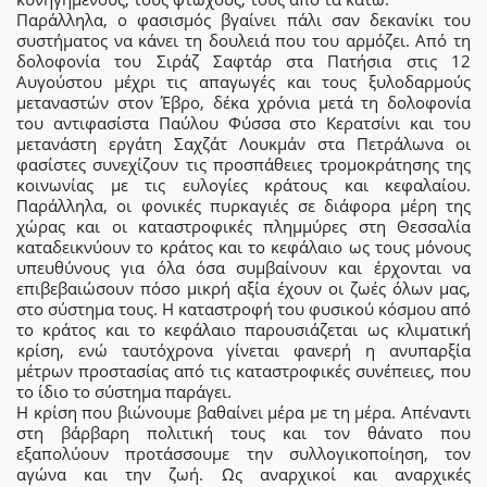
Παράλληλα, ο φασισμός βγαίνει πάλι σαν δεκανίκι του
συστήματος να κάνει τη δουλειά που του αρμόζει. Από τη
δολοφονία του Σιράζ Σαφτάρ στα Πατήσια στις 12
Αυγούστου μέχρι τις απαγωγές και τους ξυλοδαρμούς
μεταναστών στον Έβρο, δέκα χρόνια μετά τη δολοφονία
του αντιφασίστα Παύλου Φύσσα στο Κερατσίνι και του
μετανάστη εργάτη Σαχζάτ Λουκμάν στα Πετράλωνα οι
φασίστες συνεχίζουν τις προσπάθειες τρομοκράτησης της
κοινωνίας με τις ευλογίες κράτους και κεφαλαίου.
Παράλληλα, οι φονικές πυρκαγιές σε διάφορα μέρη της
χώρας και οι καταστροφικές πλημμύρες στη Θεσσαλία
καταδεικνύουν το κράτος και το κεφάλαιο ως τους μόνους
υπευθύνους για όλα όσα συμβαίνουν και έρχονται να
επιβεβαιώσουν πόσο μικρή αξία έχουν οι ζωές όλων μας,
στο σύστημα τους. Η καταστροφή του φυσικού κόσμου από
το κράτος και το κεφάλαιο παρουσιάζεται ως κλιματική
κρίση, ενώ ταυτόχρονα γίνεται φανερή η ανυπαρξία
μέτρων προστασίας από τις καταστροφικές συνέπειες, που
το ίδιο το σύστημα παράγει.
Η κρίση που βιώνουμε βαθαίνει μέρα με τη μέρα. Απέναντι
στη βάρβαρη πολιτική τους και τον θάνατο που
εξαπολύουν προτάσσουμε την συλλογικοποίηση, τον
αγώνα και την ζωή. Ως αναρχικοί και αναρχικές