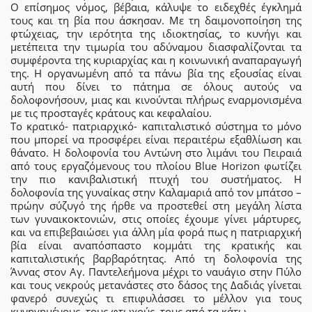
Ο επίσημος νόμος, βέβαια, κάλυψε το ειδεχθές έγκλημά
τους και τη βία που άσκησαν. Με τη δαιμονοποίηση της
φτώχειας, την ιερότητα της ιδιοκτησίας, το κυνήγι και
μετέπειτα την τιμωρία του αδύναμου διασφαλίζονται τα
συμφέροντα της κυριαρχίας και η κοινωνική αναπαραγωγή
της. Η οργανωμένη από τα πάνω βία της εξουσίας είναι
αυτή που δίνει το πάτημα σε όλους αυτούς να
δολοφονήσουν, μιας και κινούνται πλήρως εναρμονισμένα
με τις προσταγές κράτους και κεφαλαίου.
Το κρατικό- πατριαρχικό- καπιταλιστικό σύστημα το μόνο
που μπορεί να προσφέρει είναι περαιτέρω εξαθλίωση και
θάνατο. Η δολοφονία του Αντώνη στο λιμάνι του Πειραιά
από τους εργαζόμενους του πλοίου Blue Horizon φωτίζει
την πιο κανιβαλιστική πτυχή του συστήματος. Η
δολοφονία της γυναίκας στην Καλαμαριά από τον μπάτσο –
πρώην σύζυγό της ήρθε να προστεθεί στη μεγάλη λίστα
των γυναικοκτονιών, στις οποίες έχουμε γίνει μάρτυρες,
και να επιβεβαιώσει για άλλη μία φορά πως η πατριαρχική
βία είναι αναπόσπαστο κομμάτι της κρατικής και
καπιταλιστικής βαρβαρότητας. Από τη δολοφονία της
Άννας στον Αγ. Παντελεήμονα μέχρι το ναυάγιο στην Πύλο
και τους νεκρούς μετανάστες στο δάσος της Δαδιάς γίνεται
φανερό συνεχώς τι επιφυλάσσει το μέλλον για τους
κυνηγημένους, τους φτωχούς, τους από τα κάτω.