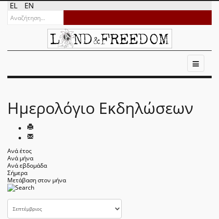
EL
EN
Ημερολόγιο Εκδηλώσεων
Ανά έτος
Ανά μήνα
Ανά εβδομάδα
Σήμερα
Μετάβαση στον μήνα