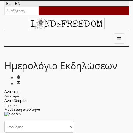
EL
EN
Ημερολόγιο Εκδηλώσεων
Ανά έτος
Ανά μήνα
Ανά εβδομάδα
Σήμερα
Μετάβαση στον μήνα