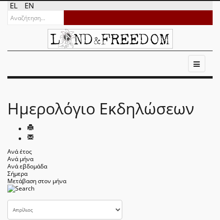
EL
EN
Ημερολόγιο Εκδηλώσεων
Ανά έτος
Ανά μήνα
Ανά εβδομάδα
Σήμερα
Μετάβαση στον μήνα