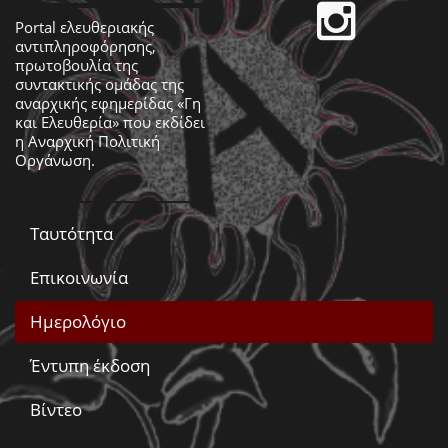
Portal ελευθεριακής
αντιπληροφόρησης,
πρωτοβουλία της
συντακτικής ομάδας της
αναρχικής εφημερίδας «Γη
και Ελευθερία» που εκδίδει
η
Αναρχική Πολιτική
Οργάνωση
.
Ταυτότητα
Επικοινωνία
Ημερολόγιο
Έντυπη έκδοση
Βίντεο