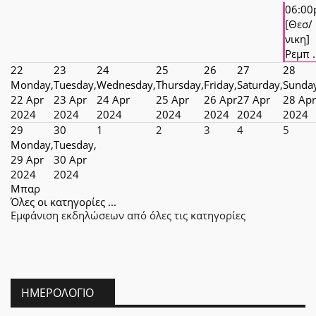
06:0
[Θεσ/
νικη]
Ρεμπ .
22
23
24
25
26
27
28
Monday,
Tuesday,
Wednesday,
Thursday,
Friday,
Saturday,
Sunda
22 Apr
23 Apr
24 Apr
25 Apr
26 Apr
27 Apr
28 Apr
2024
2024
2024
2024
2024
2024
2024
29
30
1
2
3
4
5
Monday,
Tuesday,
29 Apr
30 Apr
2024
2024
Μπαρ
Όλες οι κατηγορίες ...
Εμφάνιση εκδηλώσεων από όλες τις κατηγορίες
ΗΜΕΡΟΛΌΓΙΟ