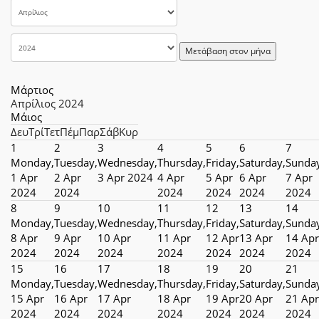
Μετάβαση στον μήνα
Μάρτιος
Απρίλιος 2024
Μάιος
Δευ
Τρί
Τετ
Πέμ
Παρ
Σάβ
Κυρ
1
2
3
4
5
6
7
Monday,
Tuesday,
Wednesday,
Thursday,
Friday,
Saturday,
Sunda
1 Apr
2 Apr
3 Apr 2024
4 Apr
5 Apr
6 Apr
7 Apr
2024
2024
2024
2024
2024
2024
8
9
10
11
12
13
14
Monday,
Tuesday,
Wednesday,
Thursday,
Friday,
Saturday,
Sunda
8 Apr
9 Apr
10 Apr
11 Apr
12 Apr
13 Apr
14 Apr
2024
2024
2024
2024
2024
2024
2024
15
16
17
18
19
20
21
Monday,
Tuesday,
Wednesday,
Thursday,
Friday,
Saturday,
Sunda
15 Apr
16 Apr
17 Apr
18 Apr
19 Apr
20 Apr
21 Apr
2024
2024
2024
2024
2024
2024
2024