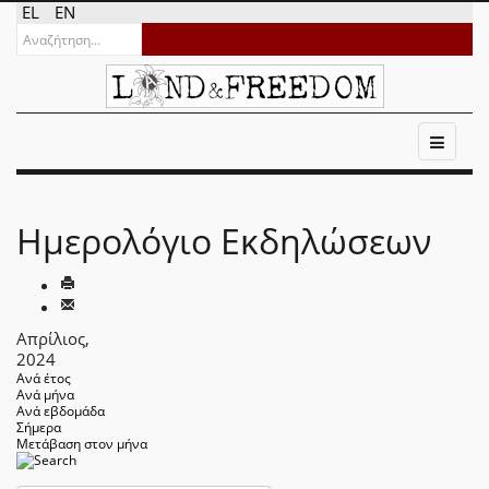
EL
EN
Ημερολόγιο Εκδηλώσεων
Απρίλιος,
2024
Ανά έτος
Ανά μήνα
Ανά εβδομάδα
Σήμερα
Μετάβαση στον μήνα