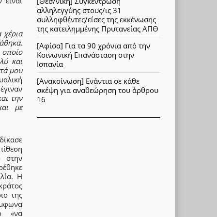
 είναι
[Θεσ/νίκη] Συγκέντρωση
αλληλεγγύης στους/ις 31
συλληφθέντες/είσες της εκκένωσης
της κατειλημμένης Πρυτανείας ΑΠΘ
 χέρια
τάθηκα.
[Αφίσα] Για τα 90 χρόνια από την
 οποίο
Κοινωνική Επανάσταση στην
λύ και
Ισπανία
τά μου
ουαλική
[Ανακοίνωση] Ενάντια σε κάθε
 έγιναν
σκέψη για αναθεώρηση του άρθρου
αι την
16
και με
δίκασε
πίθεση
ο στην
βρέθηκε
λία. Η
 κράτος
ιο της
ύμφωνα
ό «να