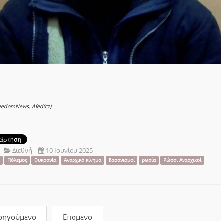
eedomNews, Afed(cz)
Διεθνή
10 Ιουνίου 2025
Πόλεμος
Ουκρανία
Αναρχικό κίνημα
Βασανισμοί
ρωσία
Ρώσοι Αναρχικοί
οηγούμενο
Επόμενο