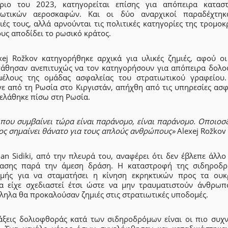
ριο του 2023, κατηγορείται επίσης για απόπειρα κατασ
ιωτικών αεροσκαφών. Και οι δύο αναρχικοί παραδέχτηκ
ιές τους, αλλά αρνούνται τις πολιτικές κατηγορίες της τρομοκ
υς αποδίδει το ρωσικό κράτος.
xej Rožkov κατηγορήθηκε αρχικά για υλικές ζημιές, αφού οι
άθησαν ανεπιτυχώς να τον κατηγορήσουν για απόπειρα δολο
μέλους της ομάδας ασφαλείας του στρατιωτικού γραφείου
γε από τη Ρωσία στο Κιργιστάν, απήχθη από τις υπηρεσίες ασφ
πελάθηκε πίσω στη Ρωσία.
 που συμβαίνει τώρα είναι παράνομο, είναι παράνομο. Οποιοσ
ος σημαίνει θάνατο για τους απλούς ανθρώπους»
Alexej Rožkov
an Sidiki, από την πλευρά του, αναφέρει ότι δεν έβλεπε άλλ
τασης παρά την άμεση δράση. Η καταστροφή της σιδηροδρ
μής για να σταματήσει η κίνηση εκρηκτικών προς τα ουκ
α είχε σχεδιαστεί έτσι ώστε να μην τραυματιστούν άνθρωπ
ληλα θα προκαλούσαν ζημιές στις στρατιωτικές υποδομές.
άξεις δολιοφθοράς κατά των σιδηροδρόμων είναι οι πιο συχν