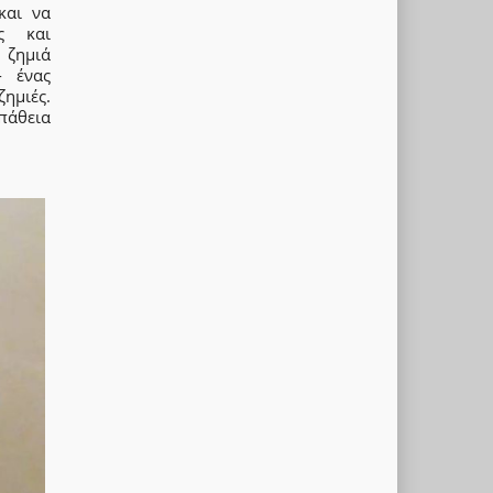
και να
ης και
 ζημιά
- ένας
ζημιές.
πάθεια