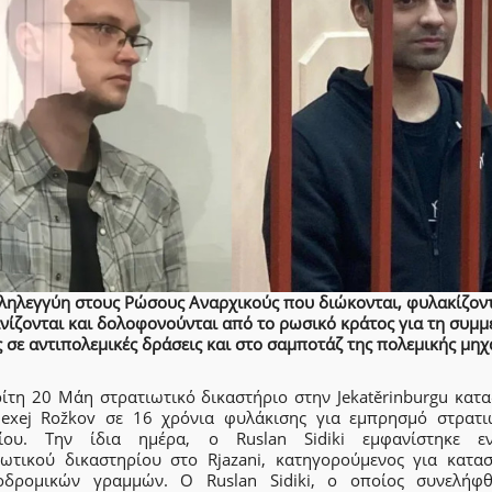
ληλεγγύη στους Ρώσους Αναρχικούς που διώκονται, φυλακίζοντ
νίζονται και δολοφονούνται από το ρωσικό κράτος για τη συμμ
 σε αντιπολεμικές δράσεις και στο σαμποτάζ της πολεμικής μη
ρίτη 20 Μάη στρατιωτικό δικαστήριο στην Jekatěrinburgu κατα
lexej Rožkov σε 16 χρόνια φυλάκισης για εμπρησμό στρατι
ίου. Την ίδια ημέρα, ο Ruslan Sidiki εμφανίστηκε ε
ιωτικού δικαστηρίου στο Rjazani, κατηγορούμενος για κατα
οδρομικών γραμμών. Ο Ruslan Sidiki, ο οποίος συνελήφ