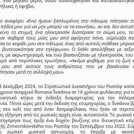
. Ένα μεγάλο μέρος όσων συνελήφθησαν και καταδικάστηκαν
νήλικες ή έφηβοι.
ki αναφέρει
«Ενώ ήμουν ξαπλωμένος στο πάτωμα, πάτησαν τα
 πόδια μου για να μην μπορώ να τα κουνήσω, αν και δεν αντισ
κείνη τη στιγμή, ένα ηλεκτροσόκ διαπέρασε το σώμα μου, το
σε σοβαρά τους μύες μου από αφόρητο πόνο, ούρλιαξα πο
σα το κεφάλι μου στο πάτωμα, ένας από αυτούς στάθηκε μπροσ
ε βιντεοσκόπησε στο τηλέφωνο»
. Ο Sidiki απειλήθηκε με σεξ
η, με ακρωτηριασμό, και ενώ βασανιζόταν με ηλεκτροσόκ, του
ειρά από περίπλοκες ερωτήσεις.
«Ακόμα φοβάμαι για τη ζωή κ
 μου από αυτούς τους ανθρώπους που με βασάνισαν 
όπησαν μετά τη σύλληψή μου».
18 Δεκέμβρη 2024, το Στρατιωτικό Δικαστήριο του Ροστόφ κατα
9χρονο αναρχικό Romana Švedova σε 16 χρόνια φυλάκισης για ε
οικητικό κτίριο σε ένδειξη διαμαρτυρίας για τον πόλεμ
ία. Πέντε ώρες μετά την έκδοση της ετυμηγορίας, ο Švedova 
ς στο κελί του από έναν δεσμοφύλακα, που ήταν σε περιπο
η εξήγηση από τις ρωσικές αρχές είναι αυτοκτονία. Το ρωσικό
ατηγόρησε πως έριξε ένα δοχείο βενζίνης στο διοικητικό κτίρ
χής Zimovnikovského του Ροστόφ τον Σεπτέμβριο του 2022. Σ
η ρωσική μυστική αστυνομία, το έπραξε με σκοπ