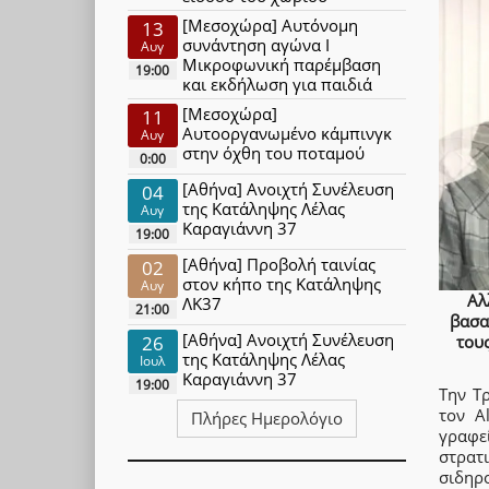
[Μεσοχώρα] Αυτόνομη
13
συνάντηση αγώνα Ι
Αυγ
Μικροφωνική παρέμβαση
19:00
και εκδήλωση για παιδιά
[Μεσοχώρα]
11
Αυτοοργανωμένο κάμπινγκ
Αυγ
στην όχθη του ποταμού
0:00
[Αθήνα] Ανοιχτή Συνέλευση
04
της Κατάληψης Λέλας
Αυγ
Καραγιάννη 37
19:00
[Αθήνα] Προβολή ταινίας
02
στον κήπο της Κατάληψης
Αυγ
Αλ
ΛΚ37
21:00
βασα
[Αθήνα] Ανοιχτή Συνέλευση
26
τους
της Κατάληψης Λέλας
Ιουλ
Καραγιάννη 37
19:00
Την Τ
τον A
Πλήρες Ημερολόγιο
γραφε
στρατ
σιδηρ