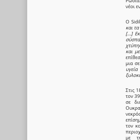
Ρωσία
νέοι ε
Ο Sidi
και τα
[…] Ε
σύσπα
χτύπη
και μ
επίθεσ
μια σ
υγεία
ξυλοκ
Στις 
τον 3
σε δι
Ουκραν
νεκρό
επίσημ
τον κ
περιο
με τ