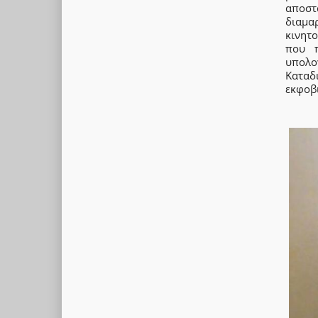
αποστ
διαμα
κινητ
που π
υπολογ
Καταδ
εκφοβ