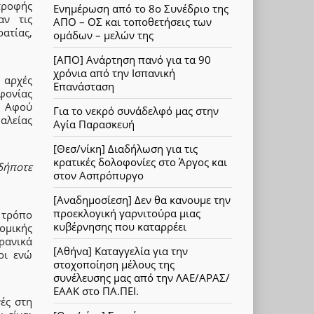
τροφής
Ενημέρωση από το 8ο Συνέδριο της
αν τις
ΑΠΟ – ΟΣ και τοποθετήσεις των
ρατίας,
ομάδων – μελών της
[ΑΠΟ] Ανάρτηση πανό για τα 90
χρόνια από την Ισπανική
 αρχές
Επανάσταση
φονίας
. Αφού
Για το νεκρό συνάδελφό μας στην
αλείας
Αγία Παρασκευή
[Θεσ/νίκη] Διαδήλωση για τις
κρατικές δολοφονίες στο Άργος και
δήποτε
στον Ασπρόπυργο
[Αναδημοσίεση] Δεν θα κανουμε την
προεκλογική γαρνιτούρα μιας
ο τρόπο
κυβέρνησης που καταρρέει
ομικής
ρανικά
[Αθήνα] Καταγγελία για την
οι ενώ
στοχοποίηση μέλους της
συνέλευσης μας από την ΛΑΕ/ΑΡΑΣ/
ΕΑΑΚ στο ΠΑ.ΠΕΙ.
ές στη