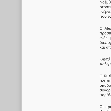
Νοέμβ
στρατ
ενέργε
που το
Ο Ale
προσπ
ενός 
διέφυ
και α
«Αυτό
πόλεμ
Ο Rusl
αντίσ
υποδο
σύνορ
παράλ
Οι πρ