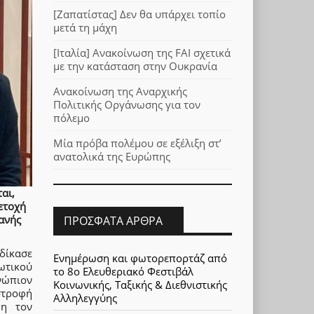
[Ζαπατίστας] Δεν θα υπάρχει τοπίο
μετά τη μάχη
[Ιταλία] Ανακοίνωση της FAI σχετικά
με την κατάσταση στην Ουκρανία
Ανακοίνωση της Αναρχικής
Πολιτικής Οργάνωσης για τον
πόλεμο
Μία πρόβα πολέμου σε εξέλιξη στ’
ανατολικά της Ευρώπης
αι,
ετοχή
χανής
ΠΡΌΣΦΑΤΑ ΆΡΘΡΑ
δίκασε
Ενημέρωση και φωτορεπορτάζ από
ωτικού
το 8ο Ελευθεριακό Φεστιβάλ
νώπιον
Κοινωνικής, Ταξικής & Διεθνιστικής
στροφή
Αλληλεγγύης
θη τον