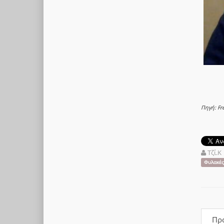
Πηγή: Fr
Τζί.Κ
Φυλακές
Πρ