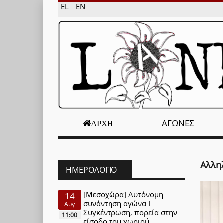
EL
EN
ΑΓΏΝΕΣ
ΑΡΧΉ
Αλλη
ΗΜΕΡΟΛΌΓΙΟ
[Μεσοχώρα] Αυτόνομη
14
συνάντηση αγώνα Ι
Αυγ
Συγκέντρωση, πορεία στην
11:00
είσοδο του χωριού