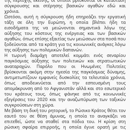
σύγκρουσης και στέρησης βασικών αγαθών εδώ και
χρόνια.
Ωστόσο, αυτή η σύγκρουση ήδη επηρεάζει την εργατική
τάξη σε όλη την Ευρώπη, η οποία βλέπει ήδη τα
εισοδήματα της να μειώνονται σημαντικά λόγω της
αύξησης του κόστους της ενέργειας και των βασικών
αγαθών, όπως επίσης εξαιτίας των μειώσεων στα ποσά που
ξοδεύονται από τα κράτη για τις κοινωνικές ανάγκες λόγω
της αύξησης των πολεμικών δαπανών.
Η τωρινή διαμάχη αποτελεί κομμάτι ενός σεναρίου
παγκόσμιας αύξησης των πολιτικών και στρατιωτικών
αναταραχών. Παρόλο που οι Ηνωμένες Πολιτείες
βρίσκονται ακόμη στην ηγεσία της παγκόσμιας δύναμης,
αντιμετωπίζουν εμφανείς δυσκολίες τα τελευταία χρόνια,
όπως αποδεικνύεται από την εσπευσμένη τους
απομάκρυνση από το Αφγανιστάν αλλά και στο εσωτερικό
του κράτους τους, όπως φάνηκε από τις κοινωνικές
εξεγέρσεις του 2020 και την αναζωπύρωση των ταξικών
συγκρούσεων στη χώρα.
Με βάση τη δική του ρητορική, το Ρώσικο Κράτος θέτει τον
εαυτό του σε θέση άμυνας, η οποία το αναγκάζει να
επιτεθεί, ώστε να σταθεί στα πόδια του. Η κρίση στη
ρώσικη σφαίρα επιρροής, η οποία έγινε ορατή με τις