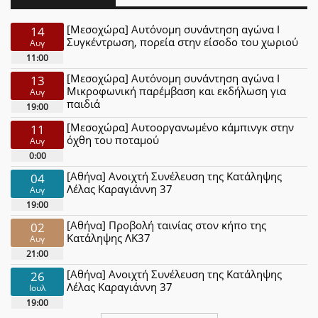
[Μεσοχώρα] Αυτόνομη συνάντηση αγώνα Ι
14
Συγκέντρωση, πορεία στην είσοδο του χωριού
Αυγ
11:00
[Μεσοχώρα] Αυτόνομη συνάντηση αγώνα Ι
13
Μικροφωνική παρέμβαση και εκδήλωση για
Αυγ
παιδιά
19:00
[Μεσοχώρα] Αυτοοργανωμένο κάμπινγκ στην
11
όχθη του ποταμού
Αυγ
0:00
[Αθήνα] Ανοιχτή Συνέλευση της Κατάληψης
04
Λέλας Καραγιάννη 37
Αυγ
19:00
[Αθήνα] Προβολή ταινίας στον κήπο της
02
Κατάληψης ΛΚ37
Αυγ
21:00
[Αθήνα] Ανοιχτή Συνέλευση της Κατάληψης
26
Λέλας Καραγιάννη 37
Ιουλ
19:00