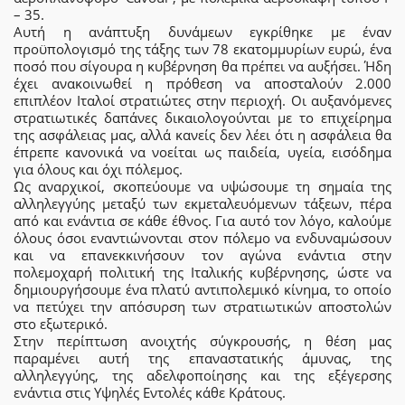
– 35.
Αυτή η ανάπτυξη δυνάμεων εγκρίθηκε με έναν
προϋπολογισμό της τάξης των 78 εκατομμυρίων ευρώ, ένα
ποσό που σίγουρα η κυβέρνηση θα πρέπει να αυξήσει. Ήδη
έχει ανακοινωθεί η πρόθεση να αποσταλούν 2.000
επιπλέον Ιταλοί στρατιώτες στην περιοχή. Οι αυξανόμενες
στρατιωτικές δαπάνες δικαιολογούνται με το επιχείρημα
της ασφάλειας μας, αλλά κανείς δεν λέει ότι η ασφάλεια θα
έπρεπε κανονικά να νοείται ως παιδεία, υγεία, εισόδημα
για όλους και όχι πόλεμος.
Ως αναρχικοί, σκοπεύουμε να υψώσουμε τη σημαία της
αλληλεγγύης μεταξύ των εκμεταλευόμενων τάξεων, πέρα
από και ενάντια σε κάθε έθνος. Για αυτό τον λόγο, καλούμε
όλους όσοι εναντιώνονται στον πόλεμο να ενδυναμώσουν
και να επανεκκινήσουν τον αγώνα ενάντια στην
πολεμοχαρή πολιτική της Ιταλικής κυβέρνησης, ώστε να
δημιουργήσουμε ένα πλατύ αντιπολεμικό κίνημα, το οποίο
να πετύχει την απόσυρση των στρατιωτικών αποστολών
στο εξωτερικό.
Στην περίπτωση ανοιχτής σύγκρουσής, η θέση μας
παραμένει αυτή της επαναστατικής άμυνας, της
αλληλεγγύης, της αδελφοποίησης και της εξέγερσης
ενάντια στις Υψηλές Εντολές κάθε Κράτους.