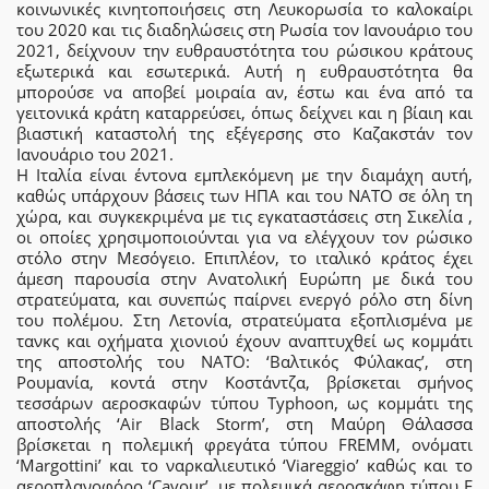
κοινωνικές κινητοποιήσεις στη Λευκορωσία το καλοκαίρι
του 2020 και τις διαδηλώσεις στη Ρωσία τον Ιανουάριο του
2021, δείχνουν την ευθραυστότητα του ρώσικου κράτους
εξωτερικά και εσωτερικά. Αυτή η ευθραυστότητα θα
μπορούσε να αποβεί μοιραία αν, έστω και ένα από τα
γειτονικά κράτη καταρρεύσει, όπως δείχνει και η βίαιη και
βιαστική καταστολή της εξέγερσης στο Καζακστάν τον
Ιανουάριο του 2021.
Η Ιταλία είναι έντονα εμπλεκόμενη με την διαμάχη αυτή,
καθώς υπάρχουν βάσεις των ΗΠΑ και του ΝΑΤΟ σε όλη τη
χώρα, και συγκεκριμένα με τις εγκαταστάσεις στη Σικελία ,
οι οποίες χρησιμοποιούνται για να ελέγχουν τον ρώσικο
στόλο στην Μεσόγειο. Επιπλέον, το ιταλικό κράτος έχει
άμεση παρουσία στην Ανατολική Ευρώπη με δικά του
στρατεύματα, και συνεπώς παίρνει ενεργό ρόλο στη δίνη
του πολέμου. Στη Λετονία, στρατεύματα εξοπλισμένα με
τανκς και οχήματα χιονιού έχουν αναπτυχθεί ως κομμάτι
της αποστολής του ΝΑΤΟ: ‘Βαλτικός Φύλακας’, στη
Ρουμανία, κοντά στην Κοστάντζα, βρίσκεται σμήνος
τεσσάρων αεροσκαφών τύπου Typhoon, ως κομμάτι της
αποστολής ‘Air Black Storm’, στη Μαύρη Θάλασσα
βρίσκεται η πολεμική φρεγάτα τύπου FREMM, ονόματι
‘Μargottini’ και το ναρκαλιευτικό ‘Viareggio’ καθώς και το
αεροπλανοφόρο ‘Cavour’, με πολεμικά αεροσκάφη τύπου F