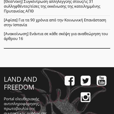
[Θεσ/νίκη] Συγκέντρωση αλληλεγγύης στους/ις 31
συλληφθέντες/είσες της εκκένωσης της κατειλημμένης
Πρυτανείας ΑΠΘ
[Αφίσα] Για τα 90 χρόνια από την Κοινωνική Επανάσταση
στην Ισπανία
[Ανακοίνωση] Ενάντια σε κάθε σκέψη για αναθεώρηση του
άρθρου 16
LAND AND
FREEDOM
Portal ελευθεριακής
αντιπληροφόρησης,
πρωτοβουλία της
συντακτικής ομάδας της