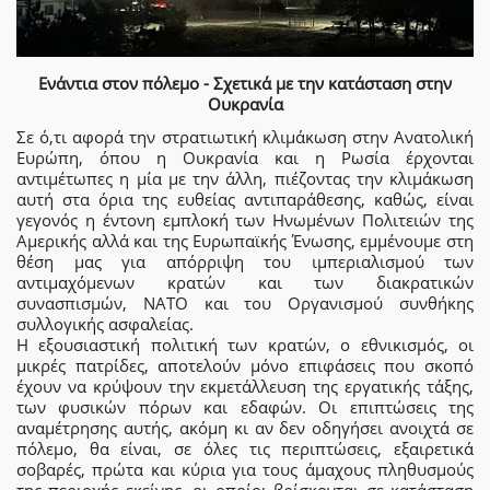
Ενάντια στον πόλεμο - Σχετικά με την κατάσταση στην
Ουκρανία
Σε ό,τι αφορά την στρατιωτική κλιμάκωση στην Ανατολική
Ευρώπη, όπου η Ουκρανία και η Ρωσία έρχονται
αντιμέτωπες η μία με την άλλη, πιέζοντας την κλιμάκωση
αυτή στα όρια της ευθείας αντιπαράθεσης, καθώς, είναι
γεγονός η έντονη εμπλοκή των Ηνωμένων Πολιτειών της
Αμερικής αλλά και της Ευρωπαϊκής Ένωσης, εμμένουμε στη
θέση μας για απόρριψη του ιμπεριαλισμού των
αντιμαχόμενων κρατών και των διακρατικών
συνασπισμών, NATO και του Οργανισμού συνθήκης
συλλογικής ασφαλείας.
Η εξουσιαστική πολιτική των κρατών, ο εθνικισμός, οι
μικρές πατρίδες, αποτελούν μόνο επιφάσεις που σκοπό
έχουν να κρύψουν την εκμετάλλευση της εργατικής τάξης,
των φυσικών πόρων και εδαφών. Οι επιπτώσεις της
αναμέτρησης αυτής, ακόμη κι αν δεν οδηγήσει ανοιχτά σε
πόλεμο, θα είναι, σε όλες τις περιπτώσεις, εξαιρετικά
σοβαρές, πρώτα και κύρια για τους άμαχους πληθυσμούς
της περιοχής εκείνης, οι οποίοι βρίσκονται σε κατάσταση