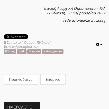
Ιταλική Αναρχική Ομοσπονδία – FAI,
Συνέλευση, 20 Φεβρουαρίου 2022
federazioneanarchica.org
Συντακτική Ομάδα
Διεθνή
24 Φεβρουαρίου 2022
Emp
Πόλεμος
Ιταλία
Ουκρανία
antiwar_ukraine
Προηγούμενο
Επόμενο
ΗΜΕΡΟΛΌΓΙΟ