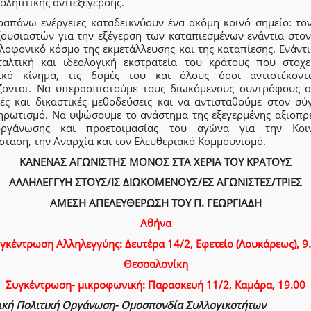
οληπτικής αντιεξέγερσης.
ραπάνω ενέργειες καταδεικνύουν ένα ακόμη κοινό σημείο: το
ξουσιαστών για την εξέγερση των καταπιεσμένων ενάντια στον
λοφονικό κόσμο της εκμετάλλευσης και της καταπίεσης. Ενάντ
ταλτική και ιδεολογική εκστρατεία του κράτους που στοχε
ικό κίνημα, τις δομές του και όλους όσοι αντιστέκοντ
ζονται. Να υπερασπιστούμε τους διωκόμενους συντρόφους α
κές και δικαστικές μεθοδεύσεις και να αντισταθούμε στον σύ
ηρωτισμό. Να υψώσουμε το ανάστημα της εξεγερμένης αξιοπρέ
ργάνωσης και προετοιμασίας του αγώνα για την Κοι
ταση, την Αναρχία και τον Ελευθεριακό Κομμουνισμό.
ΚΑΝΕΝΑΣ ΑΓΩΝΙΣΤΗΣ ΜΟΝΟΣ ΣΤΑ ΧΕΡΙΑ ΤΟΥ ΚΡΑΤΟΥΣ
ΑΛΛΗΛΕΓΓΥΗ ΣΤΟΥΣ/ΙΣ ΔΙΩΚΟΜΕΝΟΥΣ/ΕΣ ΑΓΩΝΙΣΤΕΣ/ΤΡΙΕΣ
ΑΜΕΣΗ ΑΠΕΛΕΥΘΕΡΩΣΗ ΤΟΥ Π. ΓΕΩΡΓΙΑΔΗ
Αθήνα
γκέντρωση Αλληλεγγύης: Δευτέρα 14/2, Εφετείο (Λουκάρεως), 9
Θεσσαλονίκη
Συγκέντρωση- μικροφωνική: Παρασκευή 11/2, Καμάρα, 19.00
ική Πολιτική Οργάνωση- Ομοσπονδία Συλλογικοτήτων