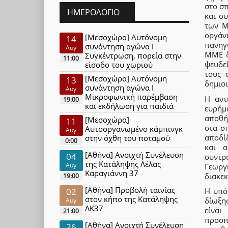
στο σ
ΗΜΕΡΟΛΌΓΙΟ
και σ
των Μ
οργάν
[Μεσοχώρα] Αυτόνομη
14
πανηγ
συνάντηση αγώνα Ι
Αυγ
ΜΜΕ δ
Συγκέντρωση, πορεία στην
11:00
ψευδε
είσοδο του χωριού
τους 
[Μεσοχώρα] Αυτόνομη
13
δημιου
συνάντηση αγώνα Ι
Αυγ
Μικροφωνική παρέμβαση
Η αντ
19:00
και εκδήλωση για παιδιά
ευρήμ
αποθή
[Μεσοχώρα]
11
στα σ
Αυτοοργανωμένο κάμπινγκ
Αυγ
αποδί
στην όχθη του ποταμού
0:00
και α
[Αθήνα] Ανοιχτή Συνέλευση
04
συντρ
της Κατάληψης Λέλας
Αυγ
Γεωργ
Καραγιάννη 37
διακε
19:00
[Αθήνα] Προβολή ταινίας
02
Η υπό
στον κήπο της Κατάληψης
δίωξη
Αυγ
ΛΚ37
είναι
21:00
προσπ
[Αθήνα] Ανοιχτή Συνέλευση
26