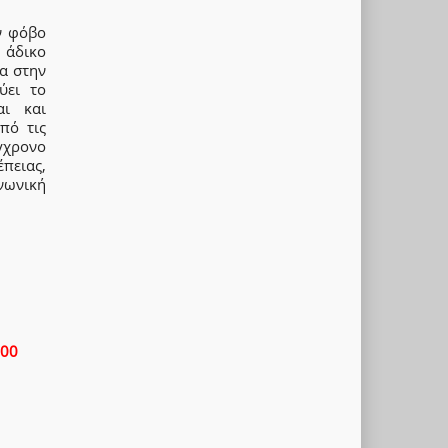
ν φόβο
 άδικο
ια στην
ύει το
αι και
πό τις
γχρονο
πειας,
νωνική
.00