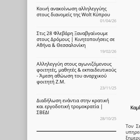
Κοινή ανακοίνωση αλληλεγγύης
στους διανομείς της Wolt Κύπρου
01/04/26
Στις 28 Φλεβάρη Ξαναβγαίνουμε
στους Δρόμους | Κινητοποιήσεις σε
Αθήνα & Θεσσαλονίκη
19/02/26
Αλληλεγγύη στους αγωνιζόμενους
φοιτητές, μαθητές & εκπαιδευτικούς
- Άμεση αθώωση του αναρχικού
φοιτητή Ζ.Μ.
23/11/25
Διαδήλωση ενάντια στην κρατική
και εργοδοτική τρομοκρατία |
Καμί
ΣΒΕΔΙ
28/10/25
Τον Σ
υπηρε
ξημερ