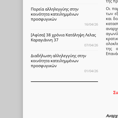
της πρ
Οι πα
Πορεία αλληλεγγύης στην
των ε
κοινότητα κατειλημμένων
και δο
προσφυγικών
κατασ
16/04/26
αναρχ
αγωνί
[Αφίσα] 38 χρόνια Κατάληψη Λελας
κρατι
Καραγιάννη 37
ολοκλ
07/04/26
της ο
Επανάσ
Διαδήλωση αλληλεγγύης στην
κοινότητα κατειλημμένων
προσφυγικών
01/04/26
Συ
Αναρχ