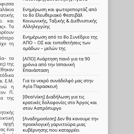
όφισσα
Ενημέρωση και φωτορεπορτάζ από
αλάκια
το 8ο Ελευθεριακό Φεστιβάλ
ατικής
Κοινωνικής, Ταξικής & Διεθνιστικής
ο. και
Αλληλεγγύης
ς». Τα
ρρέουν
Ενημέρωση από το 8ο Συνέδριο της
σότερο
ΑΠΟ – ΟΣ και τοποθετήσεις των
όχο τη
ομάδων – μελών της
ία– τα
[ΑΠΟ] Ανάρτηση πανό για τα 90
ς) της
χρόνια από την Ισπανική
έθηκαν
Επανάσταση
τόδικα
Για το νεκρό συνάδελφό μας στην
ι Ε.Μ.
Αγία Παρασκευή
 ενώ η
τον Π.
[Θεσ/νίκη] Διαδήλωση για τις
ία της
κρατικές δολοφονίες στο Άργος και
στον Ασπρόπυργο
ητικής
ικτική
[Αναδημοσίεση] Δεν θα κανουμε την
ν αρχή
προεκλογική γαρνιτούρα μιας
ας ένα
κυβέρνησης που καταρρέει