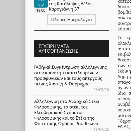
κατεβ
της Κατάληψης Λέλας
Ιουλ
δίσκο
Καραγιάννη 37
19:00
βομβι
συντο
Πλήρες Ημερολόγιο
συντρ
κάποιο
Το κρ
ολοκλ
ΕΓΧΕΙΡΉΜΑΤΑ
αντισ
ΑΥΤΟΟΡΓΆΝΩΣΗΣ
επιβά
δικασ
των σ
[Αθήνα] Συγκέντρωση αλληλεγγύης
εκδικ
στην κοινότητα κατειλημμένων
Δημητ
προσφυγικών και τους απεργούς
απαγο
πείνας Χαντζή & Doppagne
αγωνι
26/05/26
ίδιο 
περιο
Αλληλεγγύη στο Αναρχικό Στέκι
αναβά
Φιλοσοφικής, το στέκι του
νομικ
Ελευθεριακού Σχήματος
αστυν
Φιλοσοφικής και το Στέκι της
18χρο
Φοιτητικής Ομάδας Ρουβίκωνα
ΕΛ.ΑΣ,
18/04/26