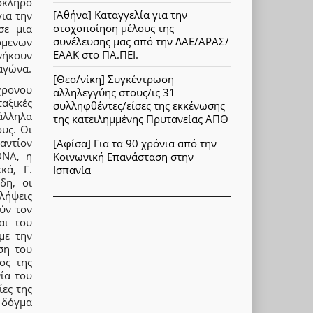
σκληρό
[Αθήνα] Καταγγελία για την
ια την
στοχοποίηση μέλους της
σε μια
συνέλευσης μας από την ΛΑΕ/ΑΡΑΣ/
όμενων
ΕΑΑΚ στο ΠΑ.ΠΕΙ.
νήκουν
 αγώνα.
[Θεσ/νίκη] Συγκέντρωση
χρονου
αλληλεγγύης στους/ις 31
αξικές
συλληφθέντες/είσες της εκκένωσης
άλληλα
της κατειλημμένης Πρυτανείας ΑΠΘ
υς. Οι
αντίον
[Αφίσα] Για τα 90 χρόνια από την
DNA, η
Κοινωνική Επανάσταση στην
κά, Γ.
Ισπανία
δη, οι
λήψεις
ύν τον
αι του
με την
ση του
ος της
ία του
ες της
ο δόγμα