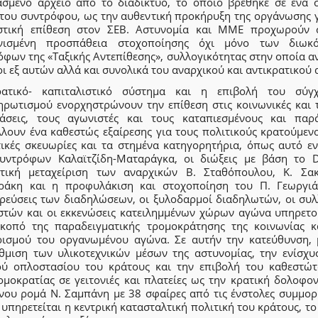
ασμένο αρχείο από το διαδίκτυο, το οποίο βρέθηκε σε ένα 
 του συντρόφου, ως την αυθεντική προκήρυξη της οργάνωσης γ
στική επίθεση στον ΣΕΒ. Αστυνομία και ΜΜΕ προχωρούν 
νισμένη προσπάθεια στοχοποίησης όχι μόνο των διωκ
όφων της «Ταξικής Αντεπίθεσης», συλλογικότητας στην οποία α
ι εξ αυτών αλλά και συνολικά του αναρχικού και αντικρατικού
ατικό- καπιταλιστικό σύστημα και η επιβολή του σύγ
ηρωτισμού ενορχηστρώνουν την επίθεση στις κοινωνικές και τ
τάσεις, τους αγωνιστές και τους καταπιεσμένους και παρ
λλουν ένα καθεστώς εξαίρεσης για τους πολιτικούς κρατούμενο
τικές σκευωρίες και τα στημένα κατηγορητήρια, όπως αυτό εν
υντρόφων Καλαϊτζίδη-Ματαράγκα, οι διώξεις με βάση το 
ητική μεταχείριση των αναρχικών Β. Σταθόπουλου, Κ. Σακ
ράκη και η προφυλάκιση και στοχοποίηση του Π. Γεωργιά
ρεύσεις των διαδηλώσεων, οι ξυλοδαρμοί διαδηλωτών, οι συλ
στών και οι εκκενώσεις κατειλημμένων χώρων αγώνα υπηρετο
σκοπό της παραδειγματικής τρομοκράτησης της κοινωνίας κ
ρισμού του οργανωμένου αγώνα. Σε αυτήν την κατεύθυνση, 
θμιση των υλικοτεχνικών μέσων της αστυνομίας, την ενίσχυ
ού οπλοστασίου του κράτους και την επιβολή του καθεστώτ
ομοκρατίας σε γειτονιές και πλατείες ως την κρατική δολοφον
νου ρομά Ν. Σαμπάνη με 38 σφαίρες από τις ένστολες συμμορί
 υπηρετείται η κεντρική κατασταλτική πολιτική του κράτους, τ