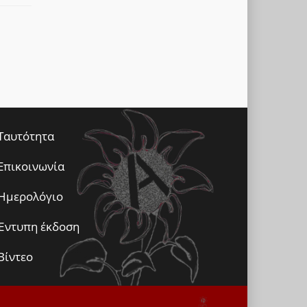
Ταυτότητα
Επικοινωνία
Ημερολόγιο
Έντυπη έκδοση
Βίντεο