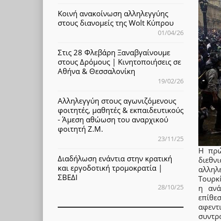
Κοινή ανακοίνωση αλληλεγγύης
στους διανομείς της Wolt Κύπρου
01/04/26
Στις 28 Φλεβάρη Ξαναβγαίνουμε
στους Δρόμους | Κινητοποιήσεις σε
Αθήνα & Θεσσαλονίκη
19/02/26
Αλληλεγγύη στους αγωνιζόμενους
φοιτητές, μαθητές & εκπαιδευτικούς
- Άμεση αθώωση του αναρχικού
φοιτητή Ζ.Μ.
23/11/25
Η πρώ
Διαδήλωση ενάντια στην κρατική
διεθν
και εργοδοτική τρομοκρατία |
αλληλε
ΣΒΕΔΙ
Τουρκί
28/10/25
η ανά
επίθε
αφεντ
συντρ