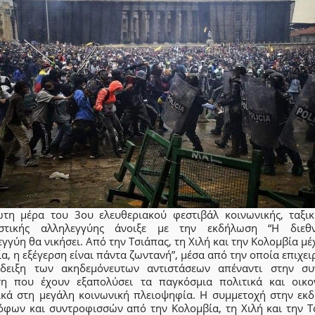
τη μέρα του 3ου ελευθεριακού φεστιβάλ κοινωνικής, ταξικ
ιστικής αλληλεγγύης άνοιξε με την εκδήλωση “Η διεθν
γγύη θα νικήσει. Από την Τσιάπας, τη Χιλή και την Κολομβία μέ
α, η εξέγερση είναι πάντα ζωντανή”, μέσα από την οποία επιχε
δειξη των ακηδεμόνευτων αντιστάσεων απέναντι στην συ
ση που έχουν εξαπολύσει τα παγκόσμια πολιτικά και οικο
ικά στη μεγάλη κοινωνική πλειοψηφία. Η συμμετοχή στην εκ
όφων και συντροφισσών από την Κολομβία, τη Χιλή και την Τ