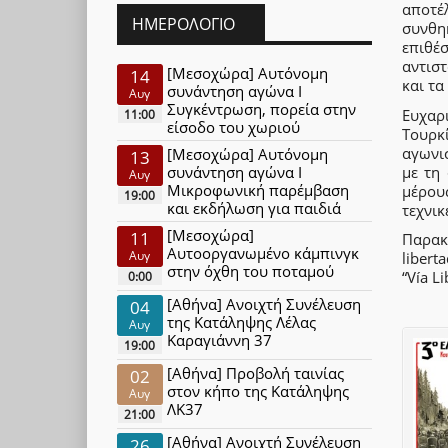
αποτέ
ΗΜΕΡΟΛΌΓΙΟ
συνθη
επιθέ
αντισ
[Μεσοχώρα] Αυτόνομη
14
και τα
συνάντηση αγώνα Ι
Αυγ
Συγκέντρωση, πορεία στην
Ευχαρ
11:00
είσοδο του χωριού
Τουρκ
αγωνισ
[Μεσοχώρα] Αυτόνομη
13
με τη
συνάντηση αγώνα Ι
Αυγ
Μικροφωνική παρέμβαση
μέρους
19:00
και εκδήλωση για παιδιά
τεχνικ
[Μεσοχώρα]
11
Παρακά
Αυτοοργανωμένο κάμπινγκ
Αυγ
libert
στην όχθη του ποταμού
“Vía L
0:00
[Αθήνα] Ανοιχτή Συνέλευση
04
της Κατάληψης Λέλας
Αυγ
Καραγιάννη 37
19:00
[Αθήνα] Προβολή ταινίας
02
στον κήπο της Κατάληψης
Αυγ
ΛΚ37
21:00
[Αθήνα] Ανοιχτή Συνέλευση
26