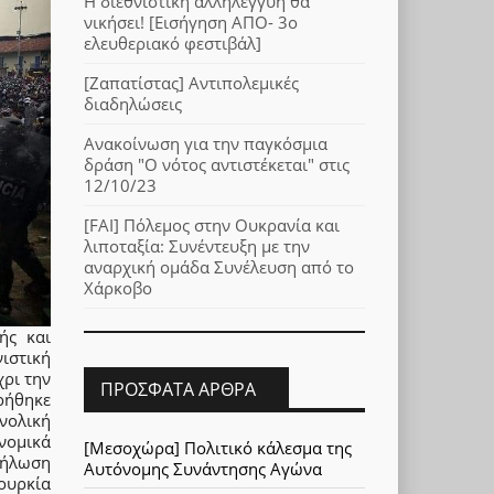
Η διεθνιστική αλληλεγγύη θα
νικήσει! [Εισήγηση ΑΠΟ- 3ο
ελευθεριακό φεστιβάλ]
[Ζαπατίστας] Αντιπολεμικές
διαδηλώσεις
Ανακοίνωση για την παγκόσμια
δράση "Ο νότος αντιστέκεται" στις
12/10/23
[FAI] Πόλεμος στην Ουκρανία και
λιποταξία: Συνέντευξη με την
αναρχική ομάδα Συνέλευση από το
Χάρκοβο
ής και
ιστική
χρι την
ΠΡΌΣΦΑΤΑ ΆΡΘΡΑ
ιρήθηκε
νολική
νομικά
[Μεσοχώρα] Πολιτικό κάλεσμα της
δήλωση
Αυτόνομης Συνάντησης Αγώνα
ουρκία