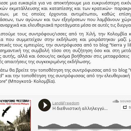
λεσε μια ευκαιρία για να αποκτήσουμε μια ευκρινέστερη εικό
κών εκμετάλλευσης και καταπίεσης και των κρατικών- παρακρ
σεων, με τις οποίες έρχονται αντιμέτωποι, καθώς επίσ
τάσεων, των αγώνων και των εξεγέρσεων που λαμβάνουν χώρ
 αναρχικά και ελευθεριακά προτάγματα μέσα σε αυτές τις διεργα
ιστούμε τους συντρόφους/ισσες από τη Χιλή, την Κολομβία κ
ία που συμμετείχαν στην εκδήλωση και μοιράστηκαν μαζί μ
τικές τους εμπειρίες, την συντρόφισσα από το blog “tierra y li
 σημαντική της συμβολή τόσο στη συζήτηση όσο και στη μετ
 αυτής, αλλά και όσους/ες ακόμα βοήθησαν στις μεταφράσεις 
ές απαιτήσεις της συγκεκριμένης εκδήλωσης.
τω θα βρείτε την τοποθέτηση της συντρόφισσας από το blog "t
ad" και την τοποθέτηση της συντρόφισσας από την ελευθεριακ
ibre” (Μπογκοτά- Κολομβία).