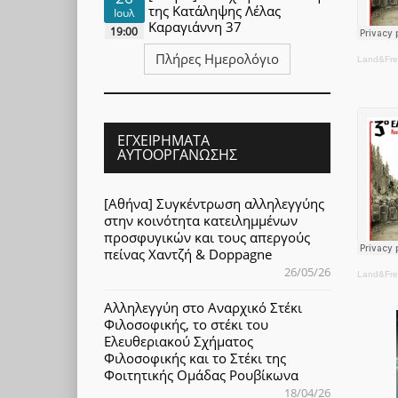
της Κατάληψης Λέλας
Ιουλ
Καραγιάννη 37
19:00
Πλήρες Ημερολόγιο
Land&Fr
ΕΓΧΕΙΡΉΜΑΤΑ
ΑΥΤΟΟΡΓΆΝΩΣΗΣ
[Αθήνα] Συγκέντρωση αλληλεγγύης
στην κοινότητα κατειλημμένων
προσφυγικών και τους απεργούς
πείνας Χαντζή & Doppagne
26/05/26
Land&Fr
Αλληλεγγύη στο Αναρχικό Στέκι
Φιλοσοφικής, το στέκι του
Ελευθεριακού Σχήματος
Φιλοσοφικής και το Στέκι της
Φοιτητικής Ομάδας Ρουβίκωνα
18/04/26