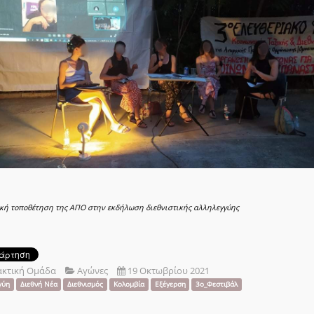
κή τοποθέτηση της ΑΠΟ στην εκδήλωση διεθνιστικής αλληλεγγύης
ακτική Ομάδα
Αγώνες
19 Οκτωβρίου 2021
γύη
Διεθνή Νέα
Διεθνισμός
Κολομβία
Εξέγερση
3ο_Φεστιβάλ