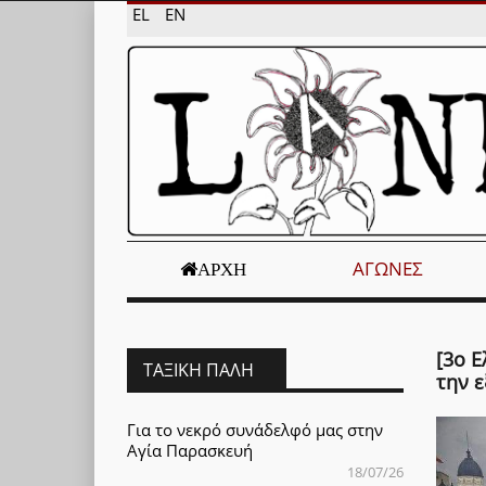
EL
EN
ΑΓΏΝΕΣ
ΑΡΧΉ
[3ο 
ΤΑΞΙΚΉ ΠΆΛΗ
την 
Για το νεκρό συνάδελφό μας στην
Αγία Παρασκευή
18/07/26