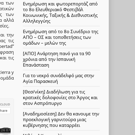
να των
Ενημέρωση και φωτορεπορτάζ από
ατικών
το 8ο Ελευθεριακό Φεστιβάλ
ης των
Κοινωνικής, Ταξικής & Διεθνιστικής
α αλλά
Αλληλεγγύης
σίες.
Ενημέρωση από το 8ο Συνέδριο της
αι την
ΑΠΟ – ΟΣ και τοποθετήσεις των
ας τις
ομάδων – μελών της
bertad”
άφραση
[ΑΠΟ] Ανάρτηση πανό για τα 90
και τις
χρόνια από την Ισπανική
Επανάσταση
ierra y
Για το νεκρό συνάδελφό μας στην
ή ομάδα
Αγία Παρασκευή
[Θεσ/νίκη] Διαδήλωση για τις
κρατικές δολοφονίες στο Άργος και
στον Ασπρόπυργο
[Αναδημοσίεση] Δεν θα κανουμε την
προεκλογική γαρνιτούρα μιας
κυβέρνησης που καταρρέει