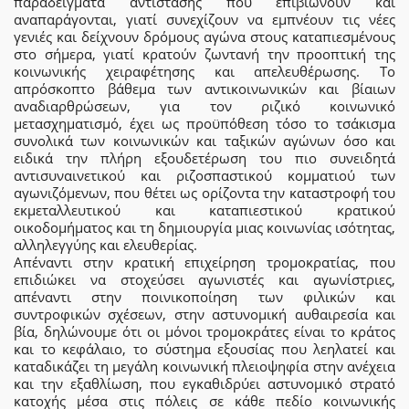
παραδείγματα αντίστασης που επιβιώνουν και
αναπαράγονται, γιατί συνεχίζουν να εμπνέουν τις νέες
γενιές και δείχνουν δρόμους αγώνα στους καταπιεσμένους
στο σήμερα, γιατί κρατούν ζωντανή την προοπτική της
κοινωνικής χειραφέτησης και απελευθέρωσης. Το
απρόσκοπτο βάθεμα των αντικοινωνικών και βίαιων
αναδιαρθρώσεων, για τον ριζικό κοινωνικό
μετασχηματισμό, έχει ως προϋπόθεση τόσο το τσάκισμα
συνολικά των κοινωνικών και ταξικών αγώνων όσο και
ειδικά την πλήρη εξουδετέρωση του πιο συνειδητά
αντισυναινετικού και ριζοσπαστικού κομματιού των
αγωνιζόμενων, που θέτει ως ορίζοντα την καταστροφή του
εκμεταλλευτικού και καταπιεστικού κρατικού
οικοδομήματος και τη δημιουργία μιας κοινωνίας ισότητας,
αλληλεγγύης και ελευθερίας.
Απέναντι στην κρατική επιχείρηση τρομοκρατίας, που
επιδιώκει να στοχεύσει αγωνιστές και αγωνίστριες,
απέναντι στην ποινικοποίηση των φιλικών και
συντροφικών σχέσεων, στην αστυνομική αυθαιρεσία και
βία, δηλώνουμε ότι οι μόνοι τρομοκράτες είναι το κράτος
και το κεφάλαιο, το σύστημα εξουσίας που λεηλατεί και
καταδικάζει τη μεγάλη κοινωνική πλειοψηφία στην ανέχεια
και την εξαθλίωση, που εγκαθιδρύει αστυνομικό στρατό
κατοχής μέσα στις πόλεις σε κάθε πεδίο κοινωνικής