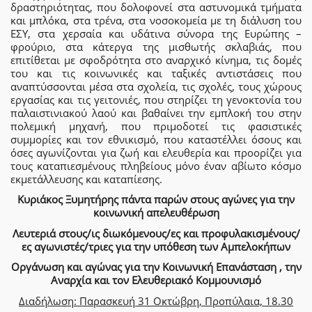
δραστηριότητας, που δολοφονεί στα αστυνομικά τμήματα
και μπλόκα, στα τρένα, στα νοσοκομεία με τη διάλυση του
ΕΣΥ, στα χερσαία και υδάτινα σύνορα της Ευρώπης –
φρούριο, στα κάτεργα της μισθωτής σκλαβιάς, που
επιτίθεται με σφοδρότητα στο αναρχικό κίνημα, τις δομές
του και τις κοινωνικές και ταξικές αντιστάσεις που
αναπτύσσονται μέσα στα σχολεία, τις σχολές, τους χώρους
εργασίας και τις γειτονιές, που στηρίζει τη γενοκτονία του
παλαιστινιακού λαού και βαθαίνει την εμπλοκή του στην
πολεμική μηχανή, που πριμοδοτεί τις φασιστικές
συμμορίες και τον εθνικισμό, που καταστέλλει όσους και
όσες αγωνίζονται για ζωή και ελευθερία και προορίζει για
τους καταπιεσμένους πληβείους μόνο έναν αβίωτο κόσμο
εκμετάλλευσης και καταπίεσης.
Κυριάκος Ξυμητήρης πάντα παρών στους αγώνες για την
κοινωνική απελευθέρωση
Λευτεριά στους/ις διωκόμενους/ες και προφυλακισμένους/
ες αγωνιστές/τριες για την υπόθεση των Αμπελοκήπων
Οργάνωση και αγώνας για την Κοινωνική Επανάσταση , την
Αναρχία και τον Ελευθεριακό Κομμουνισμό
Διαδήλωση: Παρασκευή 31 Οκτώβρη, Προπύλαια, 18.30