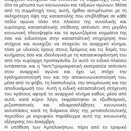
όλα τα μέτωπα των κοινωνικών και ταξικών αγώνων. Μέσα
από τη συμμέτοχή τους, αυτή, ήρθαν αντιμέτωποι με τη
σκληρότερη όψη της καταστολής που επιβλήθηκε σε κάθε
πεδίο αγώνα τόσο στο πλαίσιο της συνολικής και
ευρύτερης κατασταλτικής επίθεσης απέναντι στη μεγάλη
κοινωνική πλειοψηφία και τα αγωνιζόμενα κομμάτια της
όσο και ειδικότερα στην κατασταλτική επιχείρηση που
στόχευε και συνεχίζει να στοχεύει το αναρχικό κίνημα,
τόσο με υλικούς όρους στους δρόμους και τις δομές του
κινήματος όσο και ιδεολογικά με τη κατασυκοφάντησή του
από την κυρίαρχη προπαγάνδα. Σε αυτό το ειδικό πλαίσιο
εντάσσεται και η “αντι”τρομοκρατική εκστρατεία απέναντι
στον αναρχικό αγώνα και έχει ως στόχο την
εγκληματοποίησή του και την αποκοινωνικοποίησή του,
μέσα από το φόβο, τη λασπολογία, την απομόνωση και την
αποδυνάμωσή του. Αυτή η ειδική κατασταλτική στόχευση
του κράτους αφορά το αναρχικό κίνημα καθώς μέσα από
αυτό, κατά κύριο λόγο, εκφράστηκαν οι εξωθεσμικές,
ριζοσπαστικές και αδιαμεσολάβητες κοινωνικές
αντιστάσεις κατά τη διάρκεια όλης της μεταπολιτευτικής
περιόδου με κορυφαίο παράδειγμα αυτό της κοινωνικής
εξέγερσης του Δεκέμβρη.
Η υπόθεση των Αμπελοκήπων, πέρα από το τραγικό