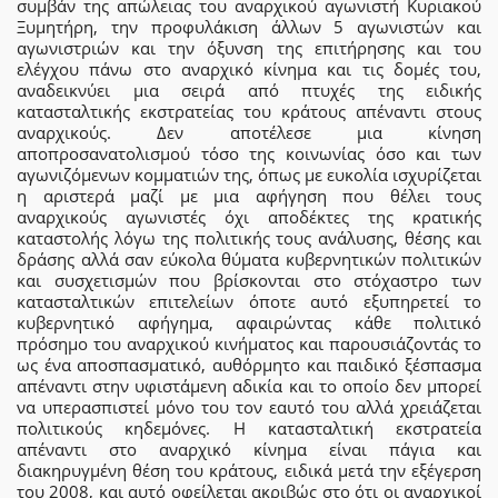
συμβάν της απώλειας του αναρχικού αγωνιστή Κυριακού
Ξυμητήρη, την προφυλάκιση άλλων 5 αγωνιστών και
αγωνιστριών και την όξυνση της επιτήρησης και του
ελέγχου πάνω στο αναρχικό κίνημα και τις δομές του,
αναδεικνύει μια σειρά από πτυχές της ειδικής
κατασταλτικής εκστρατείας του κράτους απέναντι στους
αναρχικούς. Δεν αποτέλεσε μια κίνηση
αποπροσανατολισμού τόσο της κοινωνίας όσο και των
αγωνιζόμενων κομματιών της, όπως με ευκολία ισχυρίζεται
η αριστερά μαζί με μια αφήγηση που θέλει τους
αναρχικούς αγωνιστές όχι αποδέκτες της κρατικής
καταστολής λόγω της πολιτικής τους ανάλυσης, θέσης και
δράσης αλλά σαν εύκολα θύματα κυβερνητικών πολιτικών
και συσχετισμών που βρίσκονται στο στόχαστρο των
κατασταλτικών επιτελείων όποτε αυτό εξυπηρετεί το
κυβερνητικό αφήγημα, αφαιρώντας κάθε πολιτικό
πρόσημο του αναρχικού κινήματος και παρουσιάζοντάς το
ως ένα αποσπασματικό, αυθόρμητο και παιδικό ξέσπασμα
απέναντι στην υφιστάμενη αδικία και το οποίο δεν μπορεί
να υπερασπιστεί μόνο του τον εαυτό του αλλά χρειάζεται
πολιτικούς κηδεμόνες. Η κατασταλτική εκστρατεία
απέναντι στο αναρχικό κίνημα είναι πάγια και
διακηρυγμένη θέση του κράτους, ειδικά μετά την εξέγερση
του 2008, και αυτό οφείλεται ακριβώς στο ότι οι αναρχικοί