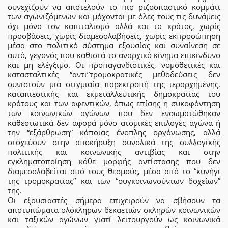
συνεχίζουν να αποτελούν το πιο ριζοσπαστικό κομμάτι
των αγωνιζόμενων και μάχονται με όλες τους τις δυνάμεις
όχι μόνο τον καπιταλισμό αλλά και το κράτος, χωρίς
προσβάσεις, χωρίς διαμεσολαβήσεις, χωρίς εκπροσώπηση
μέσα στο πολιτικό σύστημα εξουσίας και συναίνεση σε
αυτό, γεγονός που καθιστά το αναρχικό κίνημα επικίνδυνο
και μη ελέγξιμο. Οι προπαγανδιστικές, νομοθετικές και
κατασταλτικές “αντι”τρομοκρατικές μεθοδεύσεις δεν
συνιστούν μια στιγμιαία παρεκτροπή της ιεραρχημένης,
καταπιεστικής και εκμεταλλευτικής δημοκρατίας του
κράτους και των αφεντικών, όπως επίσης η συκοφάντηση
των κοινωνικών αγώνων που δεν ενσωματώθηκαν
καθεστωτικά δεν αφορά μόνο ατομικές επιλογές αγώνα ή
την “εξάρθρωση” κάποιας ένοπλης οργάνωσης, αλλά
στοχεύουν στην αποκήρυξη συνολικά της συλλογικής
πολιτικής και κοινωνικής αντιβίας και στην
εγκληματοποίηση κάθε μορφής αντίστασης που δεν
διαμεσολαβείται από τους θεσμούς, μέσα από το “κυνήγι
της τρομοκρατίας” και των “συγκοινωνούντων δοχείων”
της.
Οι εξουσιαστές σήμερα επιχειρούν να σβήσουν τα
αποτυπώματα ολόκληρων δεκαετιών σκληρών κοινωνικών
και ταξικών αγώνων γιατί λειτουργούν ως κοινωνικά