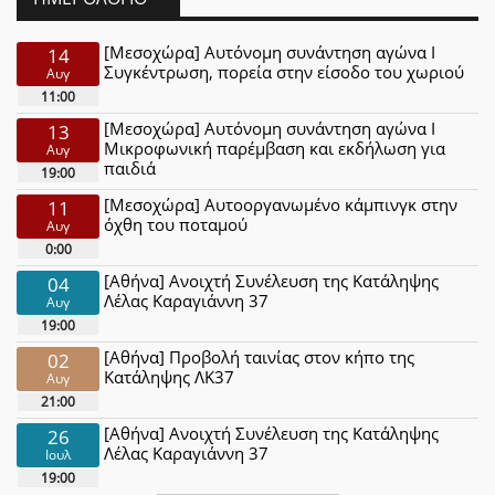
[Μεσοχώρα] Αυτόνομη συνάντηση αγώνα Ι
14
Συγκέντρωση, πορεία στην είσοδο του χωριού
Αυγ
11:00
[Μεσοχώρα] Αυτόνομη συνάντηση αγώνα Ι
13
Μικροφωνική παρέμβαση και εκδήλωση για
Αυγ
παιδιά
19:00
[Μεσοχώρα] Αυτοοργανωμένο κάμπινγκ στην
11
όχθη του ποταμού
Αυγ
0:00
[Αθήνα] Ανοιχτή Συνέλευση της Κατάληψης
04
Λέλας Καραγιάννη 37
Αυγ
19:00
[Αθήνα] Προβολή ταινίας στον κήπο της
02
Κατάληψης ΛΚ37
Αυγ
21:00
[Αθήνα] Ανοιχτή Συνέλευση της Κατάληψης
26
Λέλας Καραγιάννη 37
Ιουλ
19:00