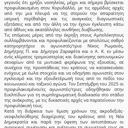
γεγονός ότι χρήζει νοσηλείας, μέχρι και σήμερα βρίσκεται
προφυλακισμένη στον Κορυδαλλό, με τις αρμόδιες αρχές
από την μια πλευρά να της στερούν την απαραίτητη
ιατρική περίθαλψη και τις αναγκαίες διαγνωστικές
εξετάσεις και από την άλλη να την έχουν έγκλειστη κάτω
από άθλιες και ακατάλληλες συνθήκες διαβίωσης.
Τις επόμενες μέρες από την έκρηξη στους Αμπελόκηπους
συλλαμβάνονται και προφυλακίζονται με απολύτως σαθρό
κατηγορητήριο οι αγωνιστές/τρια Νίκος Ρωμανός,
Δημήτρης Π. και Δήμητρα Ζαραφέτα και ο Α. Κ. εν μέσω
ενός κλίματος τρομοϋστερίας και διακίνησης αστυνομικών
σεναρίων από τα μιντιακά φερέφωνα της εξουσίας, σε
συνέχεια της προσπάθειας του κράτους να κατασκευάσει
ενόχους με έωλα στοιχεία και να οδηγήσει αγωνιστές στον
εγκλεισμό και την εξουδετέρωσή τους από το πεδίο του
κοινωνικού και ταξικού αγώνα. Τον Σεπτέμβρη του 2025 οι
προφυλακισμένοι/ες αγωνιστές/τριες οδηγήθηκαν στην
Ευελπίδων για τη συμπληρωματική διαδικασία στο στάδιο
της ανάκρισης, με τις δικαστικές αρχές να παρατείνουν την
προφυλάκισή τους.
Κατά τη διάρκεια των 6μιση χρόνων της ακροδεξιάς-
νεοφιλελεύθερης διαχείρισης του κράτους από τη Νέα
Δημοκρατία και παρά την ύφεση των αντιστάσεων οι
αναρχικοί συνέχισαν και ενέτειναν τη συμμετοχή τους σε