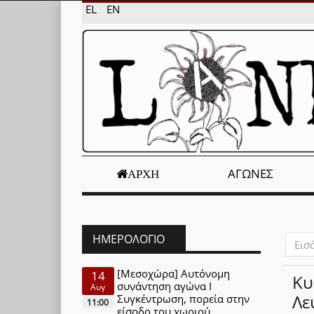
EL
EN
ΑΓΏΝΕΣ
ΑΡΧΉ
ΗΜΕΡΟΛΌΓΙΟ
Εισάγ
μέρος
του
[Μεσοχώρα] Αυτόνομη
14
Κυ
τίτλο
συνάντηση αγώνα Ι
Αυγ
Λε
Συγκέντρωση, πορεία στην
11:00
είσοδο του χωριού