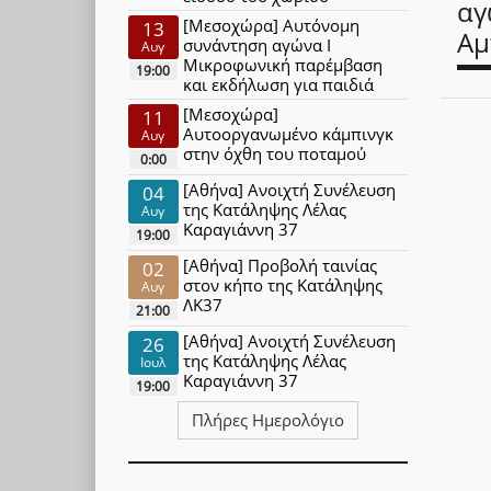
αγ
[Μεσοχώρα] Αυτόνομη
13
Αμ
συνάντηση αγώνα Ι
Αυγ
Μικροφωνική παρέμβαση
19:00
και εκδήλωση για παιδιά
[Μεσοχώρα]
11
Αυτοοργανωμένο κάμπινγκ
Αυγ
στην όχθη του ποταμού
0:00
[Αθήνα] Ανοιχτή Συνέλευση
04
της Κατάληψης Λέλας
Αυγ
Καραγιάννη 37
19:00
[Αθήνα] Προβολή ταινίας
02
στον κήπο της Κατάληψης
Αυγ
ΛΚ37
21:00
[Αθήνα] Ανοιχτή Συνέλευση
26
της Κατάληψης Λέλας
Ιουλ
Καραγιάννη 37
19:00
Πλήρες Ημερολόγιο