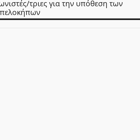
ωνιστές/τριες για την υπόθεση των
πελοκήπων