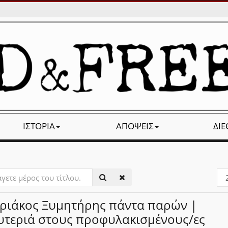
ΙΣΤΟΡΊΑ
ΑΠΌΨΕΙΣ
ΔΙ
ετε
Εμ
#
ριάκος Ξυμητήρης πάντα παρών |
υ.
υτεριά στους προφυλακισμένους/ες